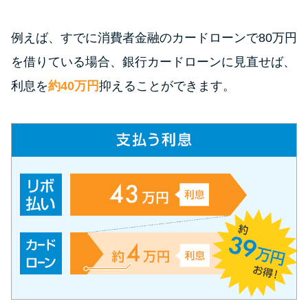
今月の家賃払えない…2ヵ月目に
は解決しないと危険な理由と対
例えば、すでに消費者金融のカードローンで80万円
処法3つ
を借りている場合、銀行カードローンに見直せば、
家賃払えないが強制退去は避け
利息を
約40万円
抑えることができます。
たい…市役所に相談より賢い方
法2選
街金とは？絶対審査通る？借金
に悩む人へ街金をおすすめしな
い理由
質屋でお金を借りるには？年利
やシステムをカードローンと比
較