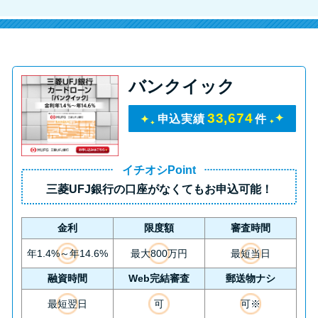
バンクイック
33,674
申込実績
件
イチオシPoint
三菱UFJ銀行の口座がなくてもお申込可能！
金利
限度額
審査時間
年1.4%～年14.6%
最大800万円
最短当日
融資時間
Web完結審査
郵送物ナシ
最短翌日
可
可※