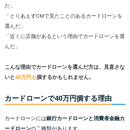
便利なコンテンツ
だ」
「とりあえずCMで見たことのあるカードローンを
カードローン診断
選んだ」
「近くに店舗があるという理由でカードローンを選
カードローンQ&A
んだ」
特集ページ
こんな理由でカードローンを選んだ方は、見直さな
リボ払いをそのまま払いきると
損！
いと
40万円も
損するかもしれません。
カードローンの見直しで40万円
カードローンで40万円損する理由
得した話
カードローンには
銀行カードローンと消費者金融カ
最速！最短40分で借りられるカ
ードローン
ードローン
の二種類があります。