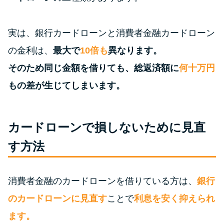
特集ページ一覧
実は、銀行カードローンと消費者金融カードローン
の金利は、
最大で
10倍も
異なります。
種類や特徴で探す
そのため同じ金額を借りても、総返済額に
何十万円
銀行カードローンを選ぶべき4つ
もの差が生じてしまいます。
の理由
カードローンで損しないために見直
無利息期間を利用して利息0円で
お金を借りる3つのポイント
す方法
種類・特徴別一覧
消費者金融のカードローンを借りている方は、
銀行
のカードローンに見直す
ことで
利息を安く抑えられ
その他コラム
ます。