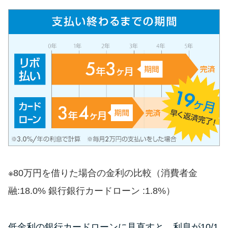
未成年でもお金を借りられる？
学生がお金を借りる方法があ
る？
学生がお金を借りる方法は？親
へのバレにくさや将来への影響
を解説
ソフト闇金とは？悪質な手口に
は要注意！
090金融（闇金）からお金を借り
※80万円を借りた場合の金利の比較（消費者金
てはいけない理由と借りた場合
融:18.0% 銀行銀行カードローン :1.8%）
の対処法
低金利の銀行カードローンに見直すと、利息が10/1