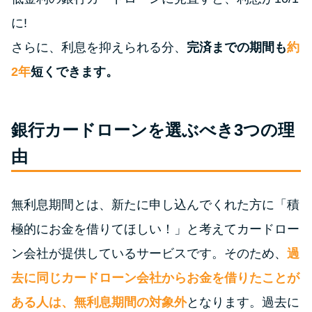
申し込みブラックとは?判断の目
安や審査に通らない理由
に!
さらに、利息を抑えられる分、
完済までの期間も
約
ブラックでもお金を借りるに
2年
短くできます。
は？3つの判断基準と工面法
アコムはブラックでも審査に通
銀行カードローンを選ぶべき3つの理
る？ 自分がブラックか確かめる
由
方法
アコムとレイクどっちがいい
無利息期間とは、新たに申し込んでくれた方に「積
の？ カードローンの選び方を徹
極的にお金を借りてほしい！」と考えてカードロー
底解説！
ン会社が提供しているサービスです。そのため、
過
去に同じカードローン会社からお金を借りたことが
プロミスの返済方法を徹底解
説！ もっとも便利でお得な返済
ある人は、無利息期間の対象外
となります。過去に