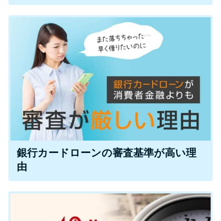
未成年でもお金を借りられる？
学生がお金を借りる方法があ
る？
学生がお金を借りる方法は？親
へのバレにくさや将来への影響
を解説
ソフト闇金とは？悪質な手口に
は要注意！
銀行カードローンの審査基準が高い理
090金融（闇金）からお金を借り
由
てはいけない理由と借りた場合
の対処法