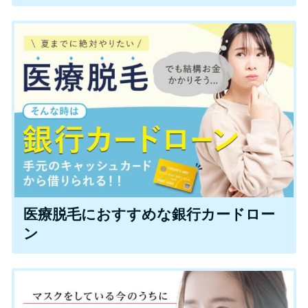
便利なコンテンツ
カードローン診断
カードローンQ&A
特集ページ
リボ払いをそのまま払いきると
損！
医療脱毛におすすめな銀行カードロー
カードローンの見直しで40万円
ン
得した話
最速！最短40分で借りられるカ
ードローン