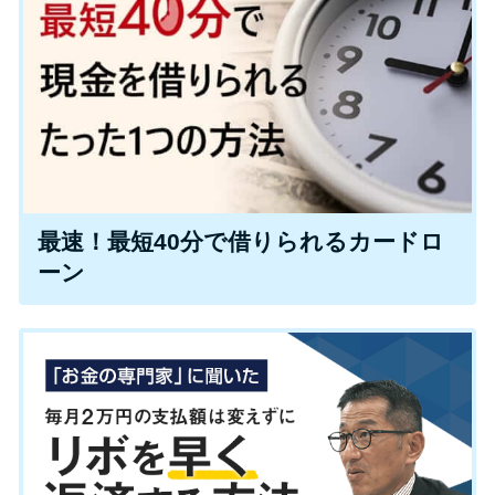
申し込みブラックとは?判断の目
安や審査に通らない理由
ブラックでもお金を借りるに
は？3つの判断基準と工面法
アコムはブラックでも審査に通
る？ 自分がブラックか確かめる
最速！最短40分で借りられるカードロ
方法
ーン
アコムとレイクどっちがいい
の？ カードローンの選び方を徹
底解説！
プロミスの返済方法を徹底解
説！ もっとも便利でお得な返済