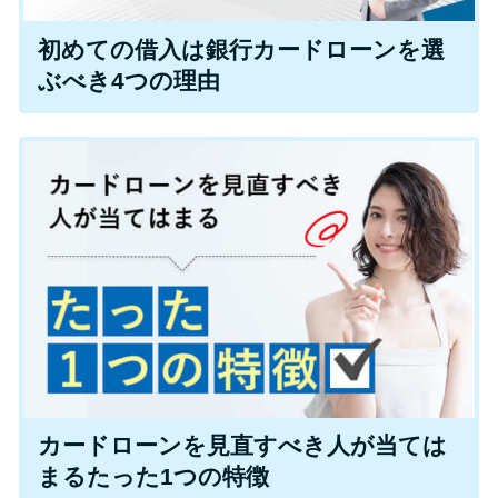
今月の家賃払えない…2ヵ月目に
は解決しないと危険な理由と対
初めての借入は銀行カードローンを選
処法3つ
ぶべき4つの理由
家賃払えないが強制退去は避け
たい…市役所に相談より賢い方
法2選
街金とは？絶対審査通る？借金
に悩む人へ街金をおすすめしな
い理由
質屋でお金を借りるには？年利
やシステムをカードローンと比
カードローンを見直すべき人が当ては
較
まるたった1つの特徴