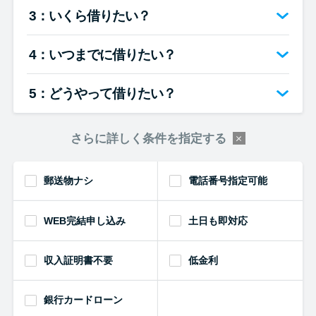
便利なコンテンツ
3：いくら借りたい？
カードローン診断
4：いつまでに借りたい？
カードローンQ&A
5：どうやって借りたい？
特集ページ
さらに詳しく条件を指定する
リボ払いをそのまま払いきると
郵送物ナシ
電話番号指定可能
損！
WEB完結申し込み
土日も即対応
カードローンの見直しで40万円
得した話
収入証明書不要
低金利
最速！最短40分で借りられるカ
銀行カードローン
ードローン