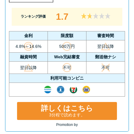
1.7
ランキング評価
金利
限度額
審査時間
4.8%～14.6%
500万円
翌日以降
融資時間
Web完結審査
郵送物ナシ
翌日以降
不可
不可
利用可能コンビニ
詳しくはこちら
3分程で読めます。
Promotion by