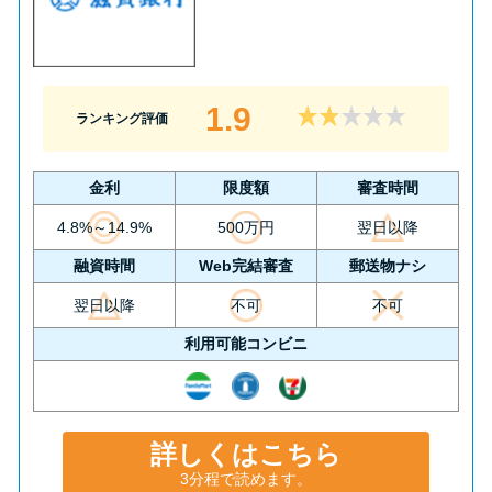
1.9
ランキング評価
金利
限度額
審査時間
4.8%～14.9%
500万円
翌日以降
融資時間
Web完結審査
郵送物ナシ
翌日以降
不可
不可
利用可能コンビニ
詳しくはこちら
3分程で読めます。