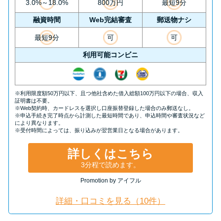
申し込みブラックとは?判断の目
3.0%～18.0%
800万円
最短9分
安や審査に通らない理由
融資時間
Web完結審査
郵送物ナシ
最短9分
可
可
ブラックでもお金を借りるに
利用可能コンビニ
は？3つの判断基準と工面法
アコムはブラックでも審査に通
※利用限度額50万円以下、且つ他社含めた借入総額100万円以下の場合、収入
る？ 自分がブラックか確かめる
証明書は不要。
※Web契約時、カードレスを選択し口座振替登録した場合のみ郵送なし。
方法
※申込手続き完了時点から計測した最短時間であり、申込時間や審査状況など
により異なります。
※受付時間によっては、振り込みが翌営業日となる場合があります。
アコムとレイクどっちがいい
詳しくはこちら
の？ カードローンの選び方を徹
3分程で読めます。
底解説！
Promotion by アイフル
プロミスの返済方法を徹底解
詳細・口コミを見る（10件）
説！ もっとも便利でお得な返済