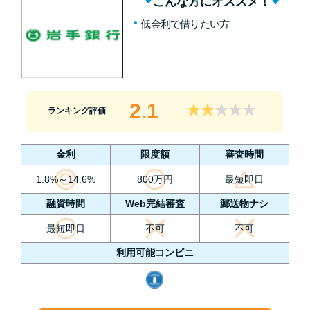
こんな方にオススメ！
低金利で借りたい方
2.1
ランキング評価
金利
限度額
審査時間
1.8%～14.6%
800万円
最短即日
融資時間
Web完結審査
郵送物ナシ
最短即日
不可
不可
利用可能コンビニ