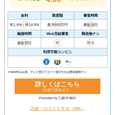
今月の家賃払えない…2ヵ月目に
は解決しないと危険な理由と対
処法3つ
金利
限度額
審査時間
年1.4%～年14.6%
最大800万円
最短当日
家賃払えないが強制退去は避け
融資時間
Web完結審査
郵送物ナシ
たい…市役所に相談より賢い方
最短翌日
可
可※
法2選
利用可能コンビニ
街金とは？絶対審査通る？借金
に悩む人へ街金をおすすめしな
※Web申込み後、テレビ窓口でカード発行すれば郵送書類ナシ
い理由
詳しくはこちら
質屋でお金を借りるには？年利
3分程で読めます。
やシステムをカードローンと比
Promotion by 三菱UFJ銀行
較
詳細・口コミを見る（9件）