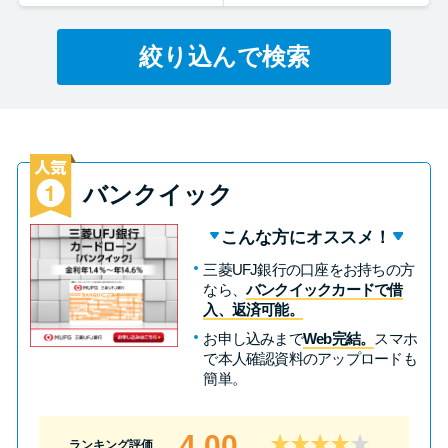
絞り込んで検索
特集ページ一覧
種類や特徴で探す
銀行カードローンを選ぶべき4つ
の理由
バンクイック
こんな方にオススメ！
無利息期間を利用して利息0円で
三菱UFJ銀行の口座をお持ちの方
お金を借りる3つのポイント
なら、
バンクイックカードで借
入、返済可能。
お申し込みまで
Web完結。
スマホ
種類・特徴別一覧
で本人確認資料のアップロードも
簡単。
その他コラム
4.00
ランキング評価