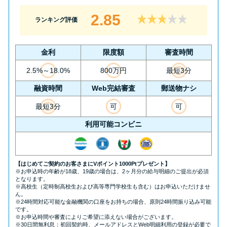
2.85
ランキング評価
金利
限度額
審査時間
2.5%～18.0%
800万円
最短3分
融資時間
Web完結審査
郵送物ナシ
最短3分
可
可
利用可能コンビニ
【はじめてご契約のお客さまにVポイント1000Ptプレゼント】
※お申込時の年齢が18歳、19歳の場合は、2ヶ月分の給与明細のご提出が必須
となります。
※高校生（定時制高校生および高等専門学校生も含む）はお申込いただけませ
ん。
※24時間対応可能な金融機関の口座をお持ちの場合、原則24時間振り込み可能
です。
※お申込時間や審査によりご希望に添えない場合がございます。
※30日間無利息：初回契約時、メールアドレスとWeb明細利用の登録が必要で