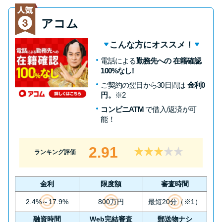
方法はどれ？
アコム
年収が低い＆他社借入があると
こんな方にオススメ！
落ちる？バンクイックの口コミ
電話による
勤務先への 在籍確認
を分析
100%なし!
ご契約の翌日から30日間は
金利0
みずほ銀行カードローンの問い
円。
※2
合わせ先とシーン別の問い合わ
コンビニATM
で借入/返済が可
せ方法
能！
2.91
ランキング評価
金利
限度額
審査時間
2.4%～17.9%
800万円
最短20分（※1）
融資時間
Web完結審査
郵送物ナシ