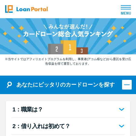
トップページ
おすすめコンテンツ
※当サイトではアフィリエイトプログラムを利用し、事業者(アコム様など)から委託を受け広
総合人気ランキング
告収益を得て運営しております。
とにかくすぐ借りたい方向け
あなたにピッタリのカードローンを探す
バレずに借りたい方向け
1：職業は？
審査が不安な方向け
2：借り入れは初めて？