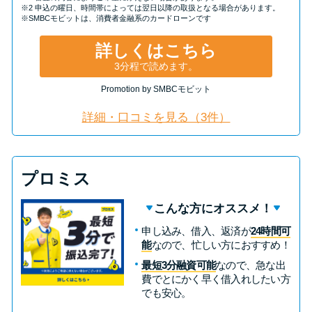
※2 申込の曜日、時間帯によっては翌日以降の取扱となる場合があります。
※SMBCモビットは、消費者金融系のカードローンです
詳しくはこちら
3分程で読めます。
Promotion by SMBCモビット
詳細・口コミを見る（3件）
プロミス
こんな方にオススメ！
申し込み、借入、返済が
24時間可
能
なので、忙しい方におすすめ！
最短3分融資可能
なので、急な出
費でとにかく早く借入れしたい方
でも安心。