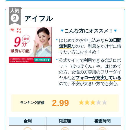
未成年でもお金を借りられる？
学生がお金を借りる方法があ
アイフル
る？
こんな方にオススメ！
学生がお金を借りる方法は？親
はじめてのお申し込みなら
30日間
へのバレにくさや将来への影響
無利息
なので、利息をかけずに借
りたい方におすすめ！
を解説
公式サイトで利用できる会話ロボ
ット「ぽっぽくん」や、はじめて
ソフト闇金とは？悪質な手口に
の方、女性の方専用のフリーダイ
ヤルなど
フォローが充実している
は要注意！
ので、不安が大きい方でも安心。
090金融（闇金）からお金を借り
2.99
ランキング評価
てはいけない理由と借りた場合
の対処法
金利
限度額
審査時間