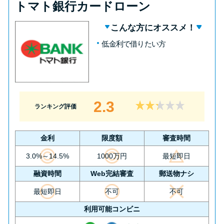
トマト銀行カードローン
こんな方にオススメ！
低金利で借りたい方
2.3
ランキング評価
金利
限度額
審査時間
3.0%～14.5%
1000万円
最短即日
融資時間
Web完結審査
郵送物ナシ
最短即日
不可
不可
利用可能コンビニ