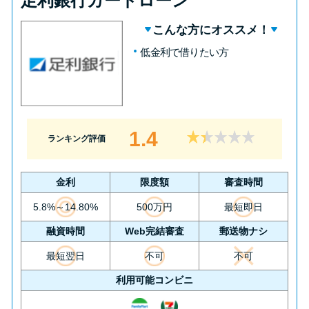
足利銀行カードローン
こんな方にオススメ！
低金利で借りたい方
1.4
ランキング評価
金利
限度額
審査時間
5.8%～14.80%
500万円
最短即日
融資時間
Web完結審査
郵送物ナシ
最短翌日
不可
不可
利用可能コンビニ