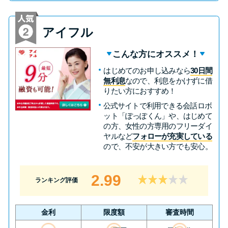
未成年でもお金を借りられる？
学生がお金を借りる方法があ
アイフル
る？
こんな方にオススメ！
学生がお金を借りる方法は？親
はじめてのお申し込みなら
30日間
へのバレにくさや将来への影響
無利息
なので、利息をかけずに借
りたい方におすすめ！
を解説
公式サイトで利用できる会話ロボ
ット「ぽっぽくん」や、はじめて
ソフト闇金とは？悪質な手口に
の方、女性の方専用のフリーダイ
ヤルなど
フォローが充実している
は要注意！
ので、不安が大きい方でも安心。
090金融（闇金）からお金を借り
2.99
ランキング評価
てはいけない理由と借りた場合
の対処法
金利
限度額
審査時間