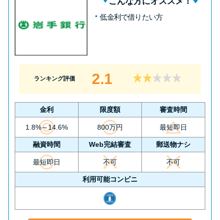
こんな方にオススメ！
低金利で借りたい方
2.1
ランキング評価
金利
限度額
審査時間
1.8%～14.6%
800万円
最短即日
融資時間
Web完結審査
郵送物ナシ
最短即日
不可
不可
利用可能コンビニ