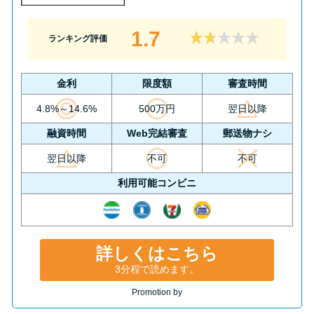
1.7
ランキング評価
金利
限度額
審査時間
4.8%～14.6%
500万円
翌日以降
融資時間
Web完結審査
郵送物ナシ
翌日以降
不可
不可
利用可能コンビニ
詳しくはこちら
3分程で読めます。
Promotion by