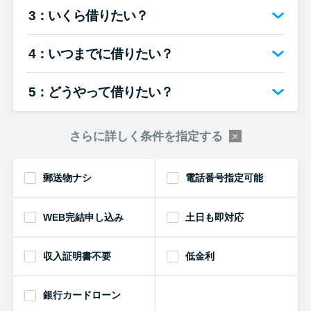
便利なコンテンツ
3：いくら借りたい？
カードローン診断
4：いつまでに借りたい？
カードローンQ&A
5：どうやって借りたい？
特集ページ
さらに詳しく条件を指定する
リボ払いをそのまま払いきると
郵送物ナシ
電話番号指定可能
損！
WEB完結申し込み
土日も即対応
カードローンの見直しで40万円
得した話
収入証明書不要
低金利
最速！最短40分で借りられるカ
銀行カードローン
ードローン