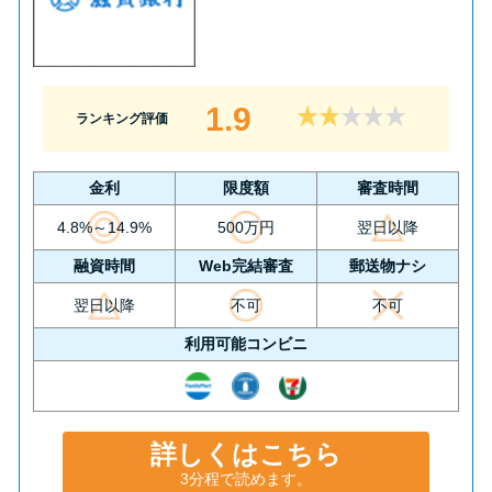
1.9
ランキング評価
金利
限度額
審査時間
4.8%～14.9%
500万円
翌日以降
融資時間
Web完結審査
郵送物ナシ
翌日以降
不可
不可
利用可能コンビニ
詳しくはこちら
3分程で読めます。