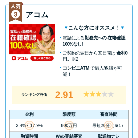
方法はどれ？
アコム
年収が低い＆他社借入があると
こんな方にオススメ！
落ちる？バンクイックの口コミ
電話による
勤務先への 在籍確認
を分析
100%なし!
ご契約の翌日から30日間は
金利0
みずほ銀行カードローンの問い
円。
※2
合わせ先とシーン別の問い合わ
コンビニATM
で借入/返済が可
せ方法
能！
2.91
ランキング評価
金利
限度額
審査時間
2.4%～17.9%
800万円
最短20分（※1）
融資時間
Web完結審査
郵送物ナシ