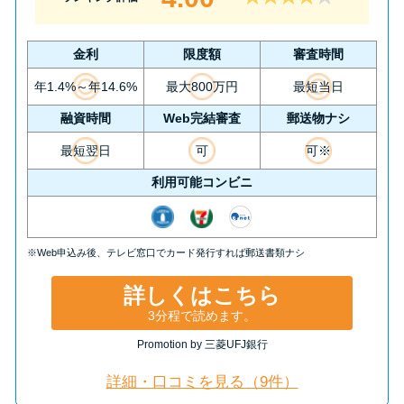
今月の家賃払えない…2ヵ月目に
は解決しないと危険な理由と対
処法3つ
金利
限度額
審査時間
年1.4%～年14.6%
最大800万円
最短当日
家賃払えないが強制退去は避け
融資時間
Web完結審査
郵送物ナシ
たい…市役所に相談より賢い方
最短翌日
可
可※
法2選
利用可能コンビニ
街金とは？絶対審査通る？借金
に悩む人へ街金をおすすめしな
※Web申込み後、テレビ窓口でカード発行すれば郵送書類ナシ
い理由
詳しくはこちら
質屋でお金を借りるには？年利
3分程で読めます。
やシステムをカードローンと比
Promotion by 三菱UFJ銀行
較
詳細・口コミを見る（9件）