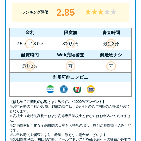
2.85
ランキング評価
金利
限度額
審査時間
2.5%～18.0%
800万円
最短3分
融資時間
Web完結審査
郵送物ナシ
最短3分
可
可
利用可能コンビニ
【はじめてご契約のお客さまにVポイント1000Ptプレゼント】
※お申込時の年齢が18歳、19歳の場合は、2ヶ月分の給与明細のご提出が必須
となります。
※高校生（定時制高校生および高等専門学校生も含む）はお申込いただけませ
ん。
※24時間対応可能な金融機関の口座をお持ちの場合、原則24時間振り込み可能
です。
※お申込時間や審査によりご希望に添えない場合がございます。
※30日間無利息：初回契約時、メールアドレスとWeb明細利用の登録が必要で