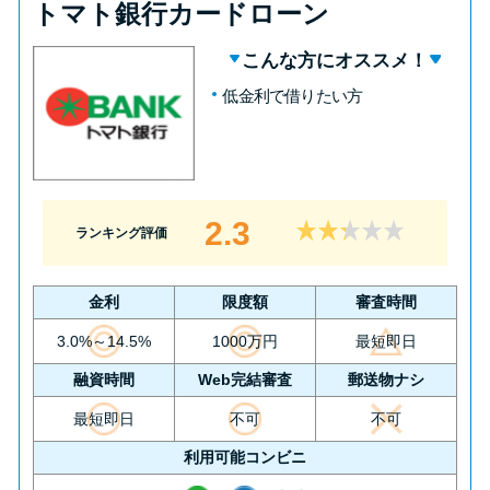
トマト銀行カードローン
こんな方にオススメ！
低金利で借りたい方
2.3
ランキング評価
金利
限度額
審査時間
3.0%～14.5%
1000万円
最短即日
融資時間
Web完結審査
郵送物ナシ
最短即日
不可
不可
利用可能コンビニ