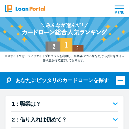
トップページ
おすすめコンテンツ
※当サイトではアフィリエイトプログラムを利用し、事業者(アコム様など)から委託を受け広
総合人気ランキング
告収益を得て運営しております。
とにかくすぐ借りたい方向け
あなたにピッタリのカードローンを探す
バレずに借りたい方向け
1：職業は？
審査が不安な方向け
2：借り入れは初めて？