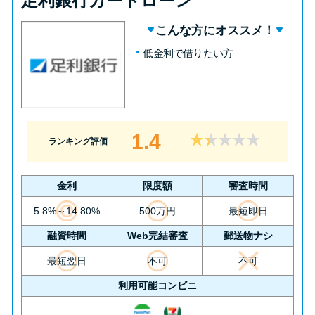
足利銀行カードローン
こんな方にオススメ！
低金利で借りたい方
1.4
ランキング評価
金利
限度額
審査時間
5.8%～14.80%
500万円
最短即日
融資時間
Web完結審査
郵送物ナシ
最短翌日
不可
不可
利用可能コンビニ