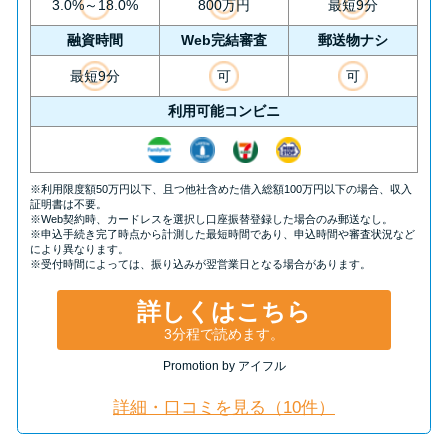
申し込みブラックとは?判断の目
3.0%～18.0%
800万円
最短9分
安や審査に通らない理由
融資時間
Web完結審査
郵送物ナシ
最短9分
可
可
ブラックでもお金を借りるに
利用可能コンビニ
は？3つの判断基準と工面法
アコムはブラックでも審査に通
※利用限度額50万円以下、且つ他社含めた借入総額100万円以下の場合、収入
る？ 自分がブラックか確かめる
証明書は不要。
※Web契約時、カードレスを選択し口座振替登録した場合のみ郵送なし。
方法
※申込手続き完了時点から計測した最短時間であり、申込時間や審査状況など
により異なります。
※受付時間によっては、振り込みが翌営業日となる場合があります。
アコムとレイクどっちがいい
詳しくはこちら
の？ カードローンの選び方を徹
3分程で読めます。
底解説！
Promotion by アイフル
プロミスの返済方法を徹底解
詳細・口コミを見る（10件）
説！ もっとも便利でお得な返済