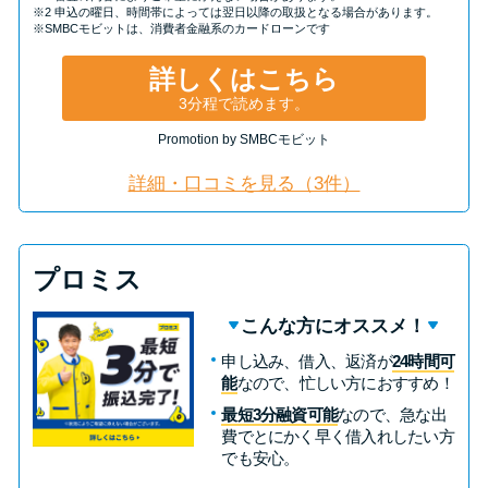
※2 申込の曜日、時間帯によっては翌日以降の取扱となる場合があります。
※SMBCモビットは、消費者金融系のカードローンです
詳しくはこちら
3分程で読めます。
Promotion by SMBCモビット
詳細・口コミを見る（3件）
プロミス
こんな方にオススメ！
申し込み、借入、返済が
24時間可
能
なので、忙しい方におすすめ！
最短3分融資可能
なので、急な出
費でとにかく早く借入れしたい方
でも安心。