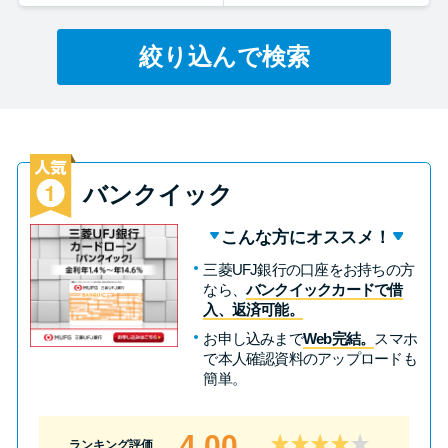
絞り込んで検索
特集ページ一覧
種類や特徴で探す
銀行カードローンを選ぶべき4つ
の理由
バンクイック
こんな方にオススメ！
無利息期間を利用して利息0円で
三菱UFJ銀行の口座をお持ちの方
お金を借りる3つのポイント
なら、
バンクイックカードで借
入、返済可能。
お申し込みまで
Web完結。
スマホ
種類・特徴別一覧
で本人確認資料のアップロードも
簡単。
その他コラム
4.00
ランキング評価