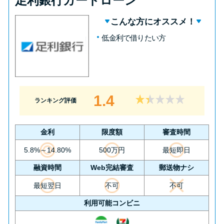
足利銀行カードローン
こんな方にオススメ！
低金利で借りたい方
1.4
ランキング評価
金利
限度額
審査時間
5.8%～14.80%
500万円
最短即日
融資時間
Web完結審査
郵送物ナシ
最短翌日
不可
不可
利用可能コンビニ