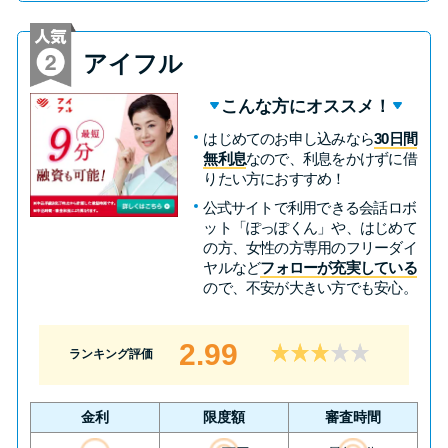
未成年でもお金を借りられる？
学生がお金を借りる方法があ
アイフル
る？
こんな方にオススメ！
学生がお金を借りる方法は？親
はじめてのお申し込みなら
30日間
へのバレにくさや将来への影響
無利息
なので、利息をかけずに借
りたい方におすすめ！
を解説
公式サイトで利用できる会話ロボ
ット「ぽっぽくん」や、はじめて
ソフト闇金とは？悪質な手口に
の方、女性の方専用のフリーダイ
ヤルなど
フォローが充実している
は要注意！
ので、不安が大きい方でも安心。
090金融（闇金）からお金を借り
2.99
ランキング評価
てはいけない理由と借りた場合
の対処法
金利
限度額
審査時間