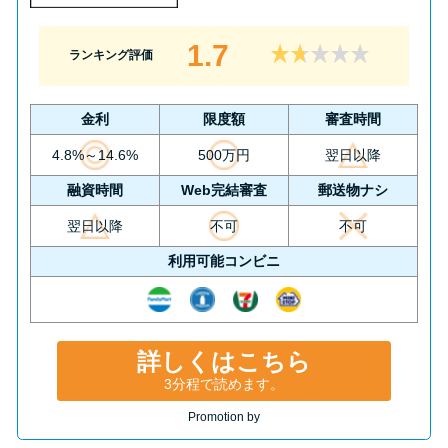
1.7
ランキング評価
金利
限度額
審査時間
4.8%～14.6%
500万円
翌日以降
融資時間
Web完結審査
郵送物ナシ
翌日以降
不可
不可
利用可能コンビニ
詳しくはこちら
3分程で読めます。
Promotion by