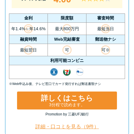
今月の家賃払えない…2ヵ月目に
は解決しないと危険な理由と対
処法3つ
金利
限度額
審査時間
年1.4%～年14.6%
最大800万円
最短当日
家賃払えないが強制退去は避け
融資時間
Web完結審査
郵送物ナシ
たい…市役所に相談より賢い方
最短翌日
可
可※
法2選
利用可能コンビニ
街金とは？絶対審査通る？借金
に悩む人へ街金をおすすめしな
※Web申込み後、テレビ窓口でカード発行すれば郵送書類ナシ
い理由
詳しくはこちら
質屋でお金を借りるには？年利
3分程で読めます。
やシステムをカードローンと比
Promotion by 三菱UFJ銀行
較
詳細・口コミを見る（9件）