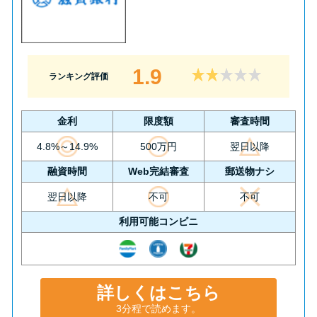
1.9
ランキング評価
金利
限度額
審査時間
4.8%～14.9%
500万円
翌日以降
融資時間
Web完結審査
郵送物ナシ
翌日以降
不可
不可
利用可能コンビニ
詳しくはこちら
3分程で読めます。