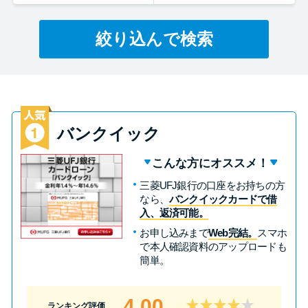
絞り込んで検索
特集ページ一覧
種類や特徴で探す
銀行カードローンを選ぶべき4つ
の理由
バンクイック
こんな方にオススメ！
無利息期間を利用して利息0円で
三菱UFJ銀行の口座をお持ちの方
お金を借りる3つのポイント
なら、
バンクイックカードで借
入、返済可能。
お申し込みまで
Web完結。
スマホ
種類・特徴別一覧
で本人確認資料のアップロードも
簡単。
その他コラム
4.00
ランキング評価