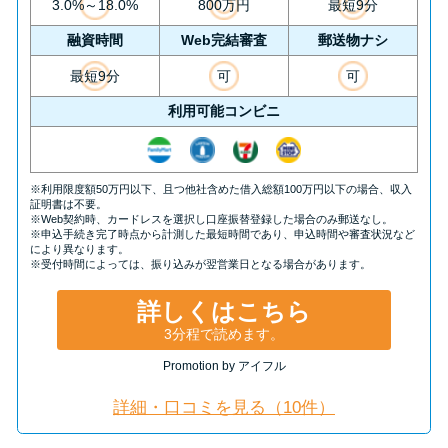
申し込みブラックとは?判断の目
3.0%～18.0%
800万円
最短9分
安や審査に通らない理由
融資時間
Web完結審査
郵送物ナシ
最短9分
可
可
ブラックでもお金を借りるに
利用可能コンビニ
は？3つの判断基準と工面法
アコムはブラックでも審査に通
※利用限度額50万円以下、且つ他社含めた借入総額100万円以下の場合、収入
る？ 自分がブラックか確かめる
証明書は不要。
※Web契約時、カードレスを選択し口座振替登録した場合のみ郵送なし。
方法
※申込手続き完了時点から計測した最短時間であり、申込時間や審査状況など
により異なります。
※受付時間によっては、振り込みが翌営業日となる場合があります。
アコムとレイクどっちがいい
詳しくはこちら
の？ カードローンの選び方を徹
3分程で読めます。
底解説！
Promotion by アイフル
プロミスの返済方法を徹底解
詳細・口コミを見る（10件）
説！ もっとも便利でお得な返済