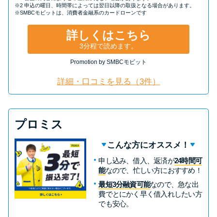
※2 申込の曜日、時間帯によっては翌日以降の取扱となる場合があります。
※SMBCモビットは、消費者金融系のカードローンです
詳しくはこちら
3分程で読めます。
Promotion by SMBCモビット
詳細・口コミを見る（3件）
プロミス
こんな方にオススメ！
申し込み、借入、返済が
24時間可
能
なので、忙しい方におすすめ！
最短3分融資可能
なので、急な出
費でとにかく早く借入れしたい方
でも安心。