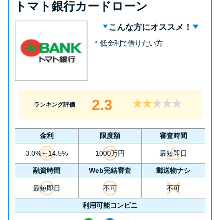
トマト銀行カードローン
こんな方にオススメ！
低金利で借りたい方
2.3
ランキング評価
金利
限度額
審査時間
3.0%～14.5%
1000万円
最短即日
融資時間
Web完結審査
郵送物ナシ
最短即日
不可
不可
利用可能コンビニ