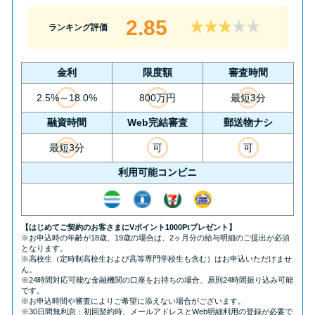
2.85
ランキング評価
金利
限度額
審査時間
2.5%～18.0%
800万円
最短3分
融資時間
Web完結審査
郵送物ナシ
最短3分
可
可
利用可能コンビニ
【はじめてご契約のお客さまにVポイント1000Ptプレゼント】
※お申込時の年齢が18歳、19歳の場合は、2ヶ月分の給与明細のご提出が必須
となります。
※高校生（定時制高校生および高等専門学校生も含む）はお申込いただけませ
ん。
※24時間対応可能な金融機関の口座をお持ちの場合、原則24時間振り込み可能
です。
※お申込時間や審査によりご希望に添えない場合がございます。
※30日間無利息：初回契約時、メールアドレスとWeb明細利用の登録が必要で