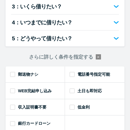
便利なコンテンツ
3：いくら借りたい？
カードローン診断
4：いつまでに借りたい？
カードローンQ&A
5：どうやって借りたい？
特集ページ
さらに詳しく条件を指定する
リボ払いをそのまま払いきると
郵送物ナシ
電話番号指定可能
損！
WEB完結申し込み
土日も即対応
カードローンの見直しで40万円
得した話
収入証明書不要
低金利
最速！最短40分で借りられるカ
銀行カードローン
ードローン