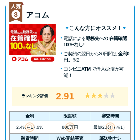
方法はどれ？
アコム
年収が低い＆他社借入があると
こんな方にオススメ！
落ちる？バンクイックの口コミ
電話による
勤務先への 在籍確認
を分析
100%なし!
ご契約の翌日から30日間は
金利0
みずほ銀行カードローンの問い
円。
※2
合わせ先とシーン別の問い合わ
コンビニATM
で借入/返済が可
せ方法
能！
2.91
ランキング評価
金利
限度額
審査時間
2.4%～17.9%
800万円
最短20分（※1）
融資時間
Web完結審査
郵送物ナシ