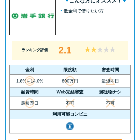
こんな方にオススメ！
低金利で借りたい方
2.1
ランキング評価
金利
限度額
審査時間
1.8%～14.6%
800万円
最短即日
融資時間
Web完結審査
郵送物ナシ
最短即日
不可
不可
利用可能コンビニ