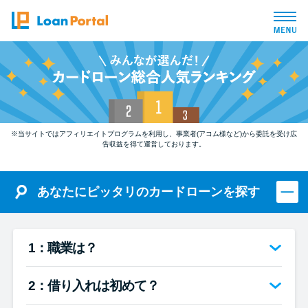
トップページ
おすすめコンテンツ
※当サイトではアフィリエイトプログラムを利用し、事業者(アコム様など)から委託を受け広
総合人気ランキング
告収益を得て運営しております。
とにかくすぐ借りたい方向け
あなたにピッタリのカードローンを探す
バレずに借りたい方向け
1：職業は？
審査が不安な方向け
2：借り入れは初めて？