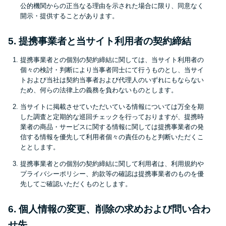
今月の家賃払えない…2ヵ月目に
公的機関からの正当なる理由を示された場合に限り、同意なく
は解決しないと危険な理由と対
開示・提供することがあります。
処法3つ
5. 提携事業者と当サイト利用者の契約締結
家賃払えないが強制退去は避け
提携事業者との個別の契約締結に関しては、当サイト利用者の
個々の検討・判断により当事者同士にて行うものとし、当サイ
たい…市役所に相談より賢い方
トおよび当社は契約当事者および代理人のいずれにもならない
法2選
ため、何らの法律上の義務を負わないものとします。
当サイトに掲載させていただいている情報については万全を期
街金とは？絶対審査通る？借金
した調査と定期的な巡回チェックを行っておりますが、提携時
業者の商品・サービスに関する情報に関しては提携事業者の発
に悩む人へ街金をおすすめしな
信する情報を優先して利用者個々の責任のもと判断いただくこ
い理由
ととします。
提携事業者との個別の契約締結に関して利用者は、利用規約や
プライバシーポリシー、約款等の確認は提携事業者のものを優
質屋でお金を借りるには？年利
先してご確認いただくものとします。
やシステムをカードローンと比
較
6. 個人情報の変更、削除の求めおよび問い合わ
せ先