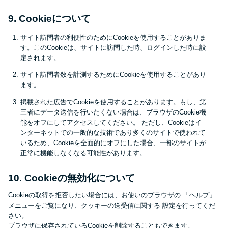
申し込みブラックとは?判断の目
安や審査に通らない理由
9. Cookieについて
サイト訪問者の利便性のためにCookieを使用することがありま
ブラックでもお金を借りるに
す。このCookieは、サイトに訪問した時、ログインした時に設
は？3つの判断基準と工面法
定されます。
サイト訪問者数を計測するためにCookieを使用することがあり
ます。
アコムはブラックでも審査に通
掲載された広告でCookieを使用することがあります。もし、第
る？ 自分がブラックか確かめる
三者にデータ送信を行いたくない場合は、ブラウザのCookie機
方法
能をオフにしてアクセスしてください。 ただし、Cookieはイ
ンターネットでの一般的な技術であり多くのサイトで使われて
いるため、Cookieを全面的にオフにした場合、一部のサイトが
アコムとレイクどっちがいい
正常に機能しなくなる可能性があります。
の？ カードローンの選び方を徹
底解説！
10. Cookieの無効化について
Cookieの取得を拒否したい場合には、お使いのブラウザの 「ヘルプ」
メニューをご覧になり、クッキーの送受信に関する 設定を行ってくだ
プロミスの返済方法を徹底解
さい。
説！ もっとも便利でお得な返済
ブラウザに保存されているCookieを削除することもできます。