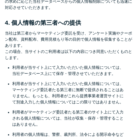
の求めに応じた当社データベースからの個人情報削除についても迅速に
対応させていただきます。
特集ページ一覧
4. 個人情報の第三者への提供
当社は第三者からマーケティング委託を受け、アンケート実施やクーポ
種類や特徴で探す
ン配布、資料配布、費用見積もり等の目的で個人情報を収集することが
あります。
銀行カードローンを選ぶべき4つ
この場合、当サイトのご利用者は以下の内容につき同意いただくものと
の理由
します。
利用者が当サイト上にて入力いただいた個人情報については、
当社データベース上にて保存・管理させていただきます。
無利息期間を利用して利息0円で
利用者が当サイト上にて入力いただいた個人情報については、
お金を借りる3つのポイント
マーケティング委託者たる第三者に無断で提供されることはあ
りません。もっとも、利用者がこれら提携事業者運営サイトに
て別途入力した個人情報についてはこの限りではありません。
種類・特徴別一覧
利用者がマーケティング委託者たる第三者のサイト上にて入力
される個人情報については、当社が収集・保存・管理すること
その他コラム
はありません。
利用者の個人情報は、警察、裁判所、法令による開示命令など