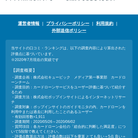
方法はどれ？
年収が低い＆他社借入があると
運営者情報
プライバシーポリシー
利用規約
落ちる？バンクイックの口コミ
外部送信ポリシー
を分析
当サイトの口コミ・ランキングは、以下の調査内容により算出された
評価点に基づいています。
みずほ銀行カードローンの問い
※2020年7月現在の実績です
合わせ先とシーン別の問い合わ
【調査概要】
せ方法
・調査企画：株式会社キュービック メディア第一事業部 カードロ
ーンチーム
・調査目的：カードローンサービスをユーザー評価に基づいて紹介す
るため
・調査方法：株式会社ポップインサイトによるインターネットリサー
チ
・調査対象：ポップインサイトのガイドモニタの内、カードローンを
利用中または過去に利用したことのあるユーザー
・有効回答数=1,911
・調査期間：2020/05/26～2020/06/02
・質問項目：各カードローン会社の「総合的に判断した満足度」につ
いて5段階で教えてください。
・評価点数算出方法：評価点数は以下を乗算 とても良い＝5点 良い＝