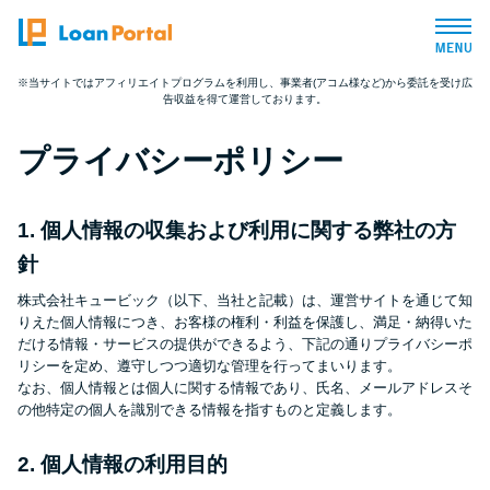
※当サイトではアフィリエイトプログラムを利用し、事業者(アコム様など)から委託を受け広
告収益を得て運営しております。
トップページ
プライバシーポリシー
おすすめコンテンツ
1. 個人情報の収集および利用に関する弊社の方
総合人気ランキング
針
とにかくすぐ借りたい方向け
株式会社キュービック（以下、当社と記載）は、運営サイトを通じて知
りえた個人情報につき、お客様の権利・利益を保護し、満足・納得いた
だける情報・サービスの提供ができるよう、下記の通りプライバシーポ
バレずに借りたい方向け
リシーを定め、遵守しつつ適切な管理を行ってまいります。
なお、個人情報とは個人に関する情報であり、氏名、メールアドレスそ
の他特定の個人を識別できる情報を指すものと定義します。
審査が不安な方向け
2. 個人情報の利用目的