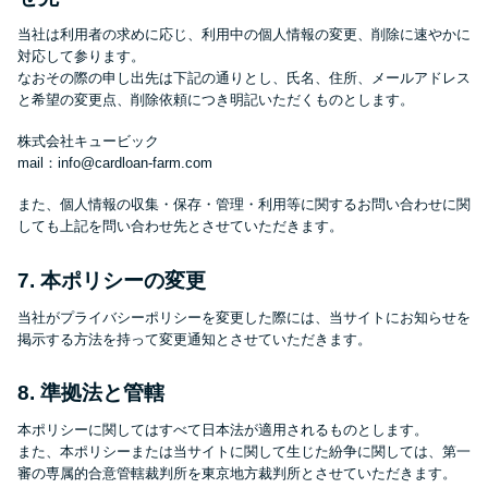
未成年でもお金を借りられる？
当社は利用者の求めに応じ、利用中の個人情報の変更、削除に速やかに
学生がお金を借りる方法があ
対応して参ります。
る？
なおその際の申し出先は下記の通りとし、氏名、住所、メールアドレス
と希望の変更点、削除依頼につき明記いただくものとします。
学生がお金を借りる方法は？親
株式会社キュービック
mail：info@cardloan-farm.com
へのバレにくさや将来への影響
を解説
また、個人情報の収集・保存・管理・利用等に関するお問い合わせに関
しても上記を問い合わせ先とさせていただきます。
ソフト闇金とは？悪質な手口に
7. 本ポリシーの変更
は要注意！
当社がプライバシーポリシーを変更した際には、当サイトにお知らせを
掲示する方法を持って変更通知とさせていただきます。
090金融（闇金）からお金を借り
てはいけない理由と借りた場合
8. 準拠法と管轄
の対処法
本ポリシーに関してはすべて日本法が適用されるものとします。
また、本ポリシーまたは当サイトに関して生じた紛争に関しては、第一
審の専属的合意管轄裁判所を東京地方裁判所とさせていただきます。