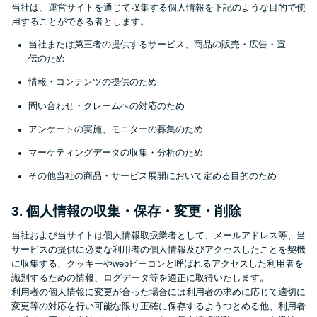
便利なコンテンツ
当社は、運営サイトを通じて収集する個人情報を下記のような目的で使
用することができる者とします。
カードローン診断
当社または第三者の提供するサービス、商品の販売・広告・宣
伝のため
情報・コンテンツの提供のため
カードローンQ&A
問い合わせ・クレームへの対応のため
特集ページ
アンケートの実施、モニターの募集のため
マーケティングデータの収集・分析のため
リボ払いをそのまま払いきると
その他当社の商品・サービス展開において定める目的のため
損！
3. 個人情報の収集・保存・変更・削除
カードローンの見直しで40万円
当社および当サイトは個人情報取扱業者として、メールアドレス等、当
得した話
サービスの提供に必要な利用者の個人情報及びアクセスしたことを契機
に収集する、クッキーやwebビーコンと呼ばれるアクセスした利用者を
識別するための情報、ログデータ等を適正に取得いたします。
最速！最短40分で借りられるカ
利用者の個人情報に変更が合った場合には利用者の求めに応じて適切に
変更等の対応を行い可能な限り正確に保存するようつとめる他、利用者
ードローン