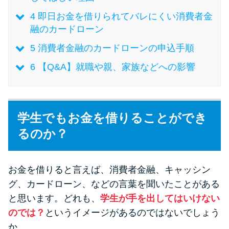
未成年でもお金を借りられる？
4
即日お金を借りられてバレにくい消費者金
学生がお金を借りる方法があ
融のカードローン
る？
5
消費者金融のカードローンの申込手順
学生がお金を借りる方法は？親
6
【Q&A】就職や親、家族などへの影響
へのバレにくさや将来への影響
を解説
学生でもお金を借りることができ
ソフト闇金とは？悪質な手口に
るのか？
は要注意！
お金を借りると言えば、消費者金融、キャッシン
090金融（闇金）からお金を借り
てはいけない理由と借りた場合
グ、カードローン、などの言葉を聞いたことがある
の対処法
と思います。どれも、
学生が手を出してはいけない
のでは？
というイメージがあるのではないでしょう
か。