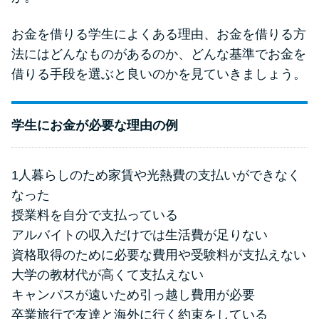
申し込みブラックとは?判断の目
安や審査に通らない理由
お金を借りる学生によくある理由、お金を借りる方
法にはどんなものがあるのか、どんな基準でお金を
ブラックでもお金を借りるに
借りる手段を選ぶと良いのかを見ていきましょう。
は？3つの判断基準と工面法
学生にお金が必要な理由の例
アコムはブラックでも審査に通
る？ 自分がブラックか確かめる
方法
1人暮らしのため家賃や光熱費の支払いができなく
なった
アコムとレイクどっちがいい
授業料を自分で支払っている
の？ カードローンの選び方を徹
アルバイトの収入だけでは生活費が足りない
底解説！
資格取得のために必要な費用や受験料が支払えない
大学の教材代が高くて支払えない
プロミスの返済方法を徹底解
キャンパスが遠いため引っ越し費用が必要
説！ もっとも便利でお得な返済
卒業旅行で友達と海外に行く約束をしている