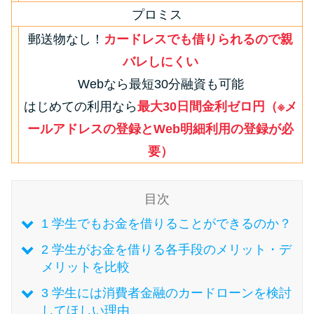
今月の家賃払えない…2ヵ月目に
プロミス
は解決しないと危険な理由と対
郵送物なし！
カードレスでも借りられるので親
処法3つ
バレしにくい
家賃払えないが強制退去は避け
Webなら最短30分融資も可能
たい…市役所に相談より賢い方
はじめての利用なら
最大30日間金利ゼロ円（※メ
法2選
ールアドレスの登録とWeb明細利用の登録が必
要）
街金とは？絶対審査通る？借金
に悩む人へ街金をおすすめしな
目次
い理由
1
学生でもお金を借りることができるのか？
質屋でお金を借りるには？年利
2
学生がお金を借りる各手段のメリット・デ
やシステムをカードローンと比
メリットを比較
較
3
学生には消費者金融のカードローンを検討
してほしい理由