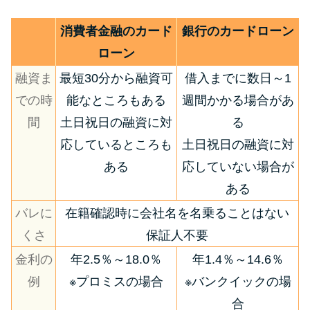
消費者金融のカード
銀行のカードローン
ローン
融資ま
最短30分から融資可
借入までに数日～1
での時
能なところもある
週間かかる場合があ
間
土日祝日の融資に対
る
応しているところも
土日祝日の融資に対
ある
応していない場合が
ある
バレに
在籍確認時に会社名を名乗ることはない
くさ
保証人不要
金利の
年2.5％～18.0％
年1.4％～14.6％
例
※プロミスの場合
※バンクイックの場
合