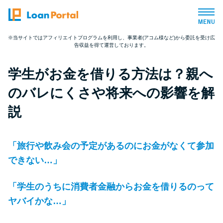
※当サイトではアフィリエイトプログラムを利用し、事業者(アコム様など)から委託を受け広
告収益を得て運営しております。
トップページ
学生がお金を借りる方法は？親へ
おすすめコンテンツ
のバレにくさや将来への影響を解
総合人気ランキング
説
とにかくすぐ借りたい方向け
「旅行や飲み会の予定があるのにお金がなくて参加
できない…」
バレずに借りたい方向け
「学生のうちに消費者金融からお金を借りるのって
審査が不安な方向け
ヤバイかな…」