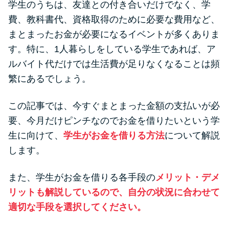
学生のうちは、友達との付き合いだけでなく、学
便利なコンテンツ
費、教科書代、資格取得のために必要な費用など、
カードローン診断
まとまったお金が必要になるイベントが多くありま
す。特に、1人暮らしをしている学生であれば、ア
ルバイト代だけでは生活費が足りなくなることは頻
カードローンQ&A
繁にあるでしょう。
特集ページ
この記事では、今すぐまとまった金額の支払いが必
リボ払いをそのまま払いきると
要、今月だけピンチなのでお金を借りたいという学
損！
生に向けて、
学生がお金を借りる方法
について解説
します。
カードローンの見直しで40万円
また、学生がお金を借りる各手段の
メリット・デメ
得した話
リットも解説しているので、自分の状況に合わせて
適切な手段を選択してください。
最速！最短40分で借りられるカ
ードローン