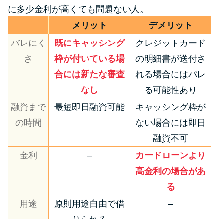
に多少金利が高くても問題ない人。
メリット
デメリット
バレにく
既にキャッシング
クレジットカード
さ
枠が付いている場
の明細書が送付さ
合には新たな審査
れる場合にはバレ
なし
る可能性あり
融資まで
最短即日融資可能
キャッシング枠が
の時間
ない場合には即日
融資不可
金利
–
カードローンより
高金利の場合があ
る
用途
原則用途自由で借
–