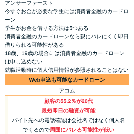
アンサーファースト
今すぐお金が必要な学生には消費者金融のカードロ
特集ページ一覧
ーン
学生がお金を借りる方法は5つある
種類や特徴で探す
消費者金融のカードローンなら親にバレにくく即日
借りられる可能性がある
銀行カードローンを選ぶべき4つ
18歳、19歳の場合には消費者金融のカードローン
の理由
は申し込めない
就職活動時に個人信用情報が参照されることはない
無利息期間を利用して利息0円で
Web申込も可能なカードローン
お金を借りる3つのポイント
アコム
顧客の55.2％が20代
種類・特徴別一覧
最短即日の融資が可能
その他コラム
バイト先への電話確認は会社名ではなく個人名
でくるので
周囲にバレる可能性が低い