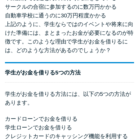
方法はどれ？
サークルの合宿に参加するのに数万円かかる
自動車学校に通うのに30万円程度かかる
年収が低い＆他社借入があると
上記のように、学生ならではのイベントや将来に向
落ちる？バンクイックの口コミ
けた準備には、まとまったお金が必要になるのが特
を分析
徴です。このような理由で学生がお金を借りるに
は、どのような方法があるのでしょうか？
みずほ銀行カードローンの問い
合わせ先とシーン別の問い合わ
学生がお金を借りる5つの方法
せ方法
学生がお金を借りる方法には、以下の5つの方法が
あります。
カードローンでお金を借りる
学生ローンでお金を借りる
クレジットカードのキャッシング機能を利用する