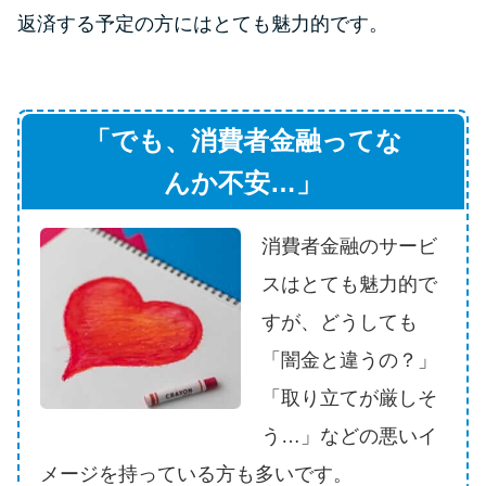
申し込みブラックとは?判断の目
返済する予定の方にはとても魅力的です。
安や審査に通らない理由
ブラックでもお金を借りるに
は？3つの判断基準と工面法
「でも、消費者金融ってな
んか不安…」
アコムはブラックでも審査に通
る？ 自分がブラックか確かめる
消費者金融のサービ
方法
スはとても魅力的で
アコムとレイクどっちがいい
すが、どうしても
の？ カードローンの選び方を徹
「闇金と違うの？」
底解説！
「取り立てが厳しそ
う…」などの悪いイ
プロミスの返済方法を徹底解
説！ もっとも便利でお得な返済
メージを持っている方も多いです。