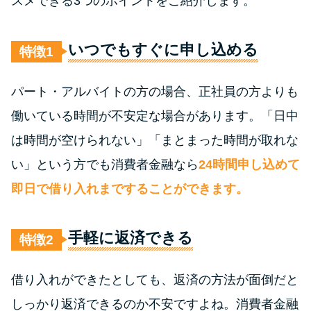
スメできる3つのポイントをご紹介します。
今月の家賃払えない…2ヵ月目に
は解決しないと危険な理由と対
処法3つ
いつでもすぐに申し込める
特徴
家賃払えないが強制退去は避け
パート・アルバイトの方の場合、正社員の方よりも
たい…市役所に相談より賢い方
働いている時間が不安定な場合があります。「日中
法2選
は時間が空けられない」「まとまった時間が取れな
街金とは？絶対審査通る？借金
い」という方でも消費者金融なら
24時間申し込めて
に悩む人へ街金をおすすめしな
即日で借り入れまですることができます。
い理由
手軽に返済できる
特徴
質屋でお金を借りるには？年利
やシステムをカードローンと比
較
借り入れができたとしても、返済の方法が面倒だと
しっかり返済できるのか不安ですよね。消費者金融