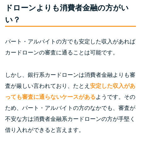
便利なコンテンツ
ドローンよりも消費者金融の方がい
い？
カードローン診断
カードローンQ&A
パート・アルバイトの方でも安定した収入があれば
カードローンの審査に通ることは可能です。
特集ページ
リボ払いをそのまま払いきると
しかし、銀行系カードローンは消費者金融よりも審
損！
査が厳しい言われており、たとえ
安定した収入があ
っても審査に通らないケースがある
ようです。その
カードローンの見直しで40万円
ため、パート・アルバイトの方のなかでも、審査が
得した話
不安な方は消費者金融系カードローンの方が手堅く
借り入れができると言えます。
最速！最短40分で借りられるカ
ードローン