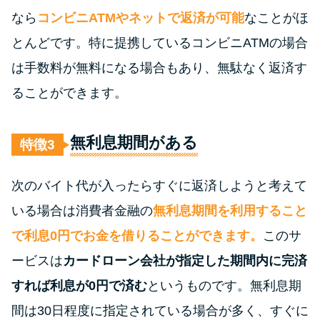
未成年でもお金を借りられる？
なら
コンビニATMやネットで返済が可能
なことがほ
学生がお金を借りる方法があ
とんどです。特に提携しているコンビニATMの場合
る？
は手数料が無料になる場合もあり、無駄なく返済す
ることができます。
学生がお金を借りる方法は？親
へのバレにくさや将来への影響
を解説
無利息期間がある
特徴
ソフト闇金とは？悪質な手口に
次のバイト代が入ったらすぐに返済しようと考えて
は要注意！
いる場合は消費者金融の
無利息期間を利用すること
で利息0円でお金を借りることができます。
このサ
090金融（闇金）からお金を借り
てはいけない理由と借りた場合
ービスは
カードローン会社が指定した期間内に完済
の対処法
すれば利息が0円で済む
というものです。無利息期
間は30日程度に指定されている場合が多く、すぐに