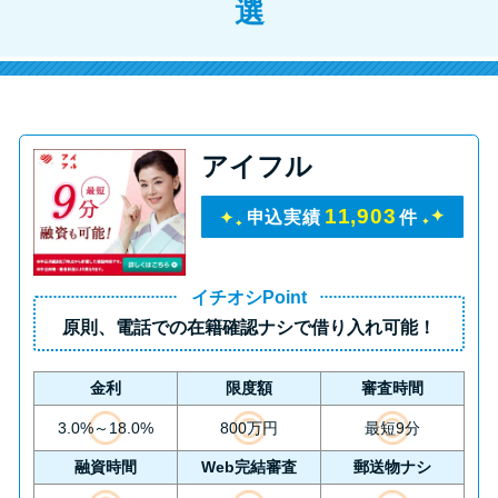
選
アイフル
11,903
申込実績
件
イチオシPoint
原則、
電話での在籍確認ナシ
で借り入れ可能！
金利
限度額
審査時間
3.0%～18.0%
800万円
最短9分
融資時間
Web完結審査
郵送物ナシ