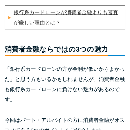
銀行系カードローンが消費者金融よりも審査
特集ページ一覧
が厳しい理由とは？
種類や特徴で探す
銀行カードローンを選ぶべき4つ
消費者金融ならではの3つの魅力
の理由
「銀行系カードローンの方が金利が低いからよかっ
無利息期間を利用して利息0円で
た」と思う方もいるかもしれませんが、消費者金融
お金を借りる3つのポイント
も銀行系カードローンに負けない魅力があるので
種類・特徴別一覧
す。
その他コラム
今回はパート・アルバイトの方に消費者金融がオス