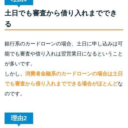
土日でも審査から借り入れまででき
特集ページ一覧
る
種類や特徴で探す
銀行系のカードローンの場合、土日に申し込みは可
銀行カードローンを選ぶべき4つ
能でも審査や借り入れは翌営業日になるということ
の理由
が多いです。
無利息期間を利用して利息0円で
しかし、
消費者金融系のカードローンの場合は土日
お金を借りる3つのポイント
でも審査から借り入れまでできる場合がほとんど
な
のです。
種類・特徴別一覧
その他コラム
理由