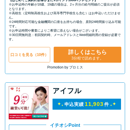
【はじめてご契約のお客さまにVポイント1000Ptプレゼント】
※お申込時の年齢が18歳、19歳の場合は、2ヶ月分の給与明細のご提出が必須
となります。
※高校生（定時制高校生および高等専門学校生も含む）はお申込いただけませ
ん。
※24時間対応可能な金融機関の口座をお持ちの場合、原則24時間振り込み可能
です。
※お申込時間や審査によりご希望に添えない場合がございます。
※30日間無利息：初回契約時、メールアドレスとWeb明細利用の登録が必要で
す。
詳しくはこちら
口コミを見る（10件）
3分程で読めます。
Promotion by プロミス
アイフル
11,903
申込実績
件
イチオシPoint