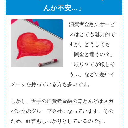
申し込みブラックとは?判断の目
んか不安…」
安や審査に通らない理由
消費者金融のサービ
ブラックでもお金を借りるに
は？3つの判断基準と工面法
スはとても魅力的で
すが、どうしても
アコムはブラックでも審査に通
「闇金と違うの？」
る？ 自分がブラックか確かめる
「取り立てが厳しそ
方法
う…」などの悪いイ
アコムとレイクどっちがいい
メージを持っている方も多いです。
の？ カードローンの選び方を徹
底解説！
しかし、大手の消費者金融のほとんどはメガ
バンクのグループ会社になっています。その
プロミスの返済方法を徹底解
ため、経営もしっかりとしているのです。
説！ もっとも便利でお得な返済