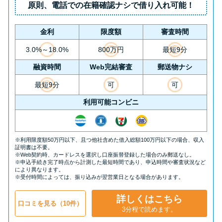
原則、
電話での在籍確認ナシ
で借り入れ可能！
金利
限度額
審査時間
3.0%～18.0%
800万円
最短9分
融資時間
Web完結審査
郵送物ナシ
最短9分
可
可
利用可能コンビニ
※利用限度額50万円以下、且つ他社含めた借入総額100万円以下の場合、収入
証明書は不要。
※Web契約時、カードレスを選択し口座振替登録した場合のみ郵送なし。
※申込手続き完了時点から計測した最短時間であり、申込時間や審査状況など
により異なります。
※受付時間によっては、振り込みが翌営業日となる場合があります。
詳しくはこちら
口コミを見る（10件）
3分程で読めます。