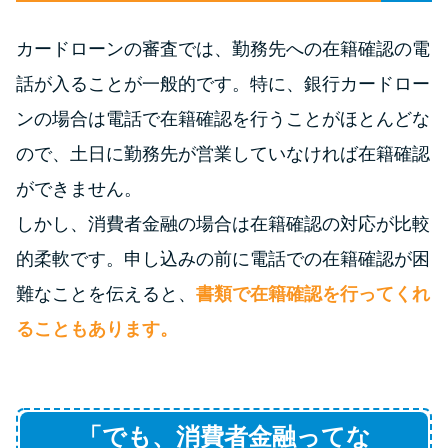
未成年でもお金を借りられる？
学生がお金を借りる方法があ
カードローンの審査では、勤務先への在籍確認の電
る？
話が入ることが一般的です。特に、銀行カードロー
ンの場合は電話で在籍確認を行うことがほとんどな
学生がお金を借りる方法は？親
ので、土日に勤務先が営業していなければ在籍確認
へのバレにくさや将来への影響
を解説
ができません。
しかし、消費者金融の場合は在籍確認の対応が比較
ソフト闇金とは？悪質な手口に
的柔軟です。申し込みの前に電話での在籍確認が困
は要注意！
難なことを伝えると、
書類で在籍確認を行ってくれ
ることもあります。
090金融（闇金）からお金を借り
てはいけない理由と借りた場合
の対処法
「でも、消費者金融ってな