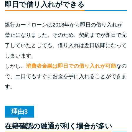
今月の家賃払えない…2ヵ月目に
即日で借り入れができる
は解決しないと危険な理由と対
処法3つ
銀行カードローンは2018年から即日の借り入れが
禁止になりました。そのため、契約までが即日で完
家賃払えないが強制退去は避け
たい…市役所に相談より賢い方
了していたとしても、借り入れは翌日以降になって
法2選
しまいます。
しかし、
消費者金融は即日での借り入れが可能
なの
街金とは？絶対審査通る？借金
で、土日でもすぐにお金を手に入れることができま
に悩む人へ街金をおすすめしな
い理由
す。
質屋でお金を借りるには？年利
やシステムをカードローンと比
理由
較
在籍確認の融通が利く場合が多い