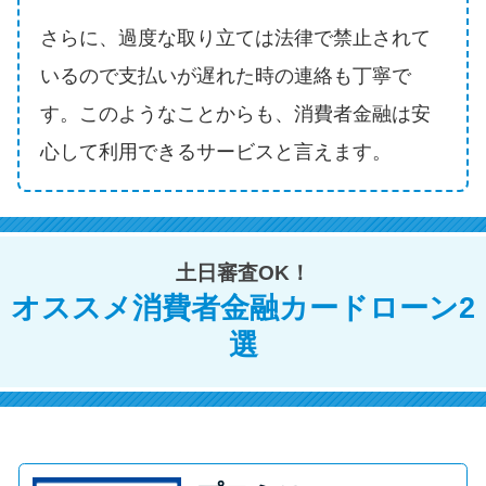
方法はどれ？
さらに、過度な取り立ては法律で禁止されて
いるので支払いが遅れた時の連絡も丁寧で
年収が低い＆他社借入があると
落ちる？バンクイックの口コミ
す。このようなことからも、消費者金融は安
を分析
心して利用できるサービスと言えます。
みずほ銀行カードローンの問い
合わせ先とシーン別の問い合わ
せ方法
土日審査OK！
オススメ消費者金融カードローン2
選