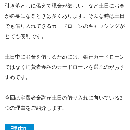
便利なコンテンツ
引き落としに備えて現金が欲しい」など土日にお金
が必要になるときは多くあります。そんな時は土日
カードローン診断
でも借り入れできるカードローンのキャッシングが
とても便利です。
カードローンQ&A
特集ページ
土日中にお金を借りるためには、銀行カードローン
ではなく消費者金融のカードローンを選ぶのがおす
リボ払いをそのまま払いきると
損！
すめです。
カードローンの見直しで40万円
今回は消費者金融が土日の借り入れに向いている3
得した話
つの理由をご紹介します。
最速！最短40分で借りられるカ
ードローン
理由