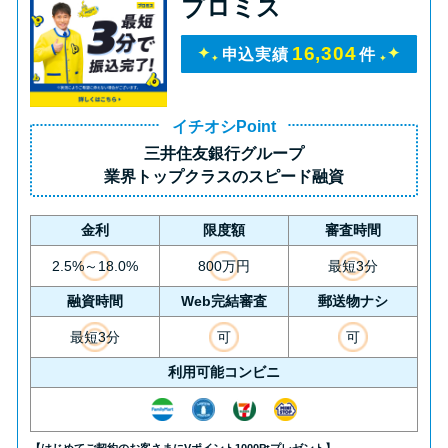
プロミス
16,304
申込実績
件
イチオシPoint
三井住友銀行グループ
業界トップクラス
のスピード融資
金利
限度額
審査時間
2.5%～18.0%
800万円
最短3分
融資時間
Web完結審査
郵送物ナシ
最短3分
可
可
利用可能コンビニ