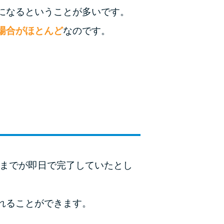
未成年でもお金を借りられる？学生がお金を借
になるということが多いです。
りる方法がある？
場合がほとんど
なのです。
学生がお金を借りる方法は？親へのバレにくさ
や将来への影響を解説
ソフト闇金とは？悪質な手口には要注意！
090金融（闇金）からお金を借りてはいけない
理由と借りた場合の対処法
申し込みブラックとは?判断の目安や審査に通
らない理由
約までが即日で完了していたとし
ブラックでもお金を借りるには？3つの判断基
準と工面法
れることができます。
アコムはブラックでも審査に通る？ 自分がブ