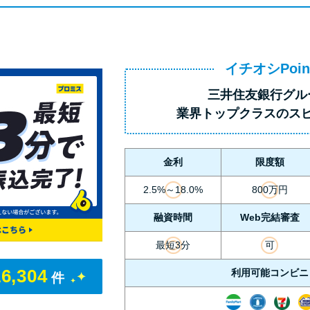
イチオシPoin
三井住友銀行グル
業界トップクラス
のス
金利
限度額
2.5%～18.0%
800万円
融資時間
Web完結審査
最短3分
可
16,304
利用可能コンビニ
件