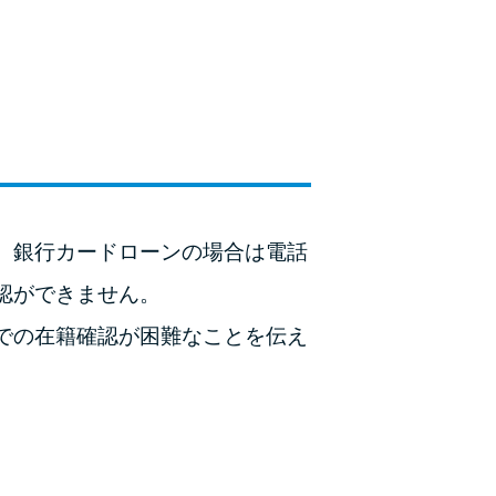
ラックか確かめる方法
アコムとレイクどっちがいいの？ カードロー
ンの選び方を徹底解説！
プロミスの返済方法を徹底解説！ もっとも便
利でお得な返済方法はどれ？
年収が低い＆他社借入があると落ちる？バンク
、銀行カードローンの場合は電話
イックの口コミを分析
認ができません。
みずほ銀行カードローンの問い合わせ先とシー
での在籍確認が困難なことを伝え
ン別の問い合わせ方法