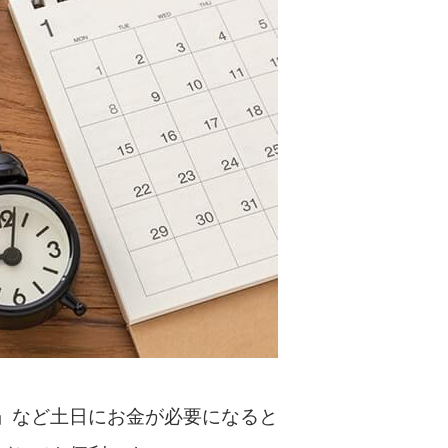
カードローンQ&A
特集ページ
リボ払いをそのまま払いきると損！
カードローンの見直しで40万円得した話
最速！最短40分で借りられるカードローン
特集ページ一覧
種類や特徴で探す
銀行カードローンを選ぶべき4つの理由
」など土日にお金が必要になると
無利息期間を利用して利息0円でお金を借りる3
つのポイント