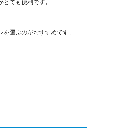
がとても便利です。
種類・特徴別一覧
その他コラム
ンを選ぶのがおすすめです。
今月の家賃払えない…2ヵ月目には解決しない
と危険な理由と対処法3つ
家賃払えないが強制退去は避けたい…市役所に
相談より賢い方法2選
街金とは？絶対審査通る？借金に悩む人へ街金
をおすすめしない理由
質屋でお金を借りるには？年利やシステムをカ
ードローンと比較