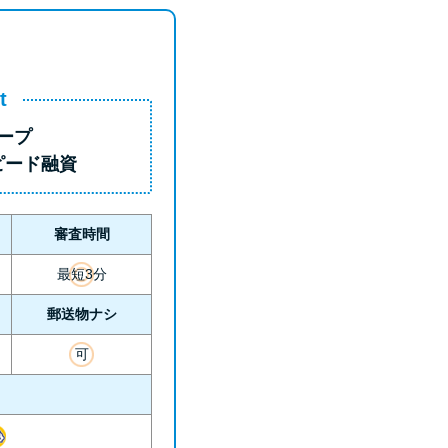
t
ープ
ピード融資
審査時間
最短3分
郵送物ナシ
可