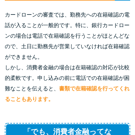
未成年でもお金を借りられる？
学生がお金を借りる方法があ
カードローンの審査では、勤務先への在籍確認の電
る？
話が入ることが一般的です。特に、銀行カードロー
ンの場合は電話で在籍確認を行うことがほとんどな
学生がお金を借りる方法は？親
ので、土日に勤務先が営業していなければ在籍確認
へのバレにくさや将来への影響
を解説
ができません。
しかし、消費者金融の場合は在籍確認の対応が比較
ソフト闇金とは？悪質な手口に
的柔軟です。申し込みの前に電話での在籍確認が困
は要注意！
難なことを伝えると、
書類で在籍確認を行ってくれ
ることもあります。
090金融（闇金）からお金を借り
てはいけない理由と借りた場合
の対処法
「でも、消費者金融ってな