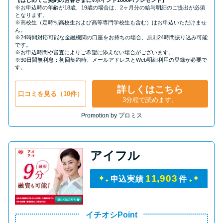
【はじめてご契約のお客さまにVポイント1000Ptプレゼント】
※お申込時の年齢が18歳、19歳の場合は、2ヶ月分の給与明細のご提出が必須
となります。
※高校生（定時制高校生および高等専門学校生も含む）はお申込いただけませ
ん。
※24時間対応可能な金融機関の口座をお持ちの場合、原則24時間振り込み可能
です。
※お申込時間や審査によりご希望に添えない場合がございます。
※30日間無利息：初回契約時、メールアドレスとWeb明細利用の登録が必要で
す。
詳しくはこちら
口コミを見る（10件）
3分程で読めます。
Promotion by プロミス
アイフル
11,903
申込実績
件
イチオシPoint