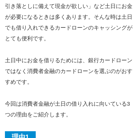
便利なコンテンツ
引き落としに備えて現金が欲しい」など土日にお金
が必要になるときは多くあります。そんな時は土日
カードローン診断
でも借り入れできるカードローンのキャッシングが
とても便利です。
カードローンQ&A
特集ページ
土日中にお金を借りるためには、銀行カードローン
ではなく消費者金融のカードローンを選ぶのがおす
リボ払いをそのまま払いきると
損！
すめです。
カードローンの見直しで40万円
今回は消費者金融が土日の借り入れに向いている3
得した話
つの理由をご紹介します。
最速！最短40分で借りられるカ
ードローン
理由