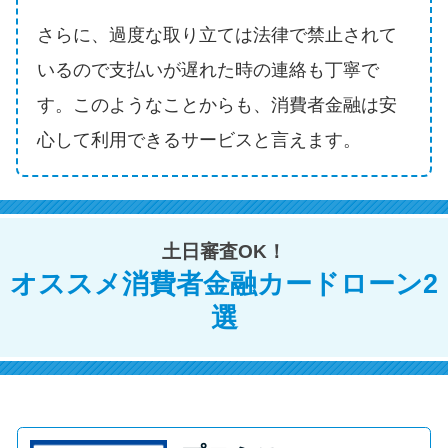
方法はどれ？
さらに、過度な取り立ては法律で禁止されて
いるので支払いが遅れた時の連絡も丁寧で
年収が低い＆他社借入があると
落ちる？バンクイックの口コミ
す。このようなことからも、消費者金融は安
を分析
心して利用できるサービスと言えます。
みずほ銀行カードローンの問い
合わせ先とシーン別の問い合わ
せ方法
土日審査OK！
オススメ消費者金融カードローン2
選