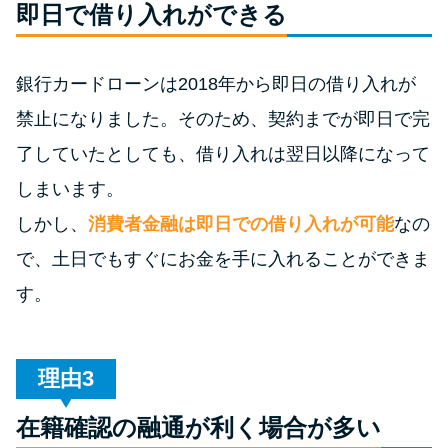
今月の家賃払えない…2ヵ月目に
即日で借り入れができる
は解決しないと危険な理由と対
処法3つ
銀行カードローンは2018年から即日の借り入れが
禁止になりました。そのため、契約までが即日で完
家賃払えないが強制退去は避け
たい…市役所に相談より賢い方
了していたとしても、借り入れは翌日以降になって
法2選
しまいます。
しかし、
消費者金融は即日での借り入れが可能
なの
街金とは？絶対審査通る？借金
で、土日でもすぐにお金を手に入れることができま
に悩む人へ街金をおすすめしな
い理由
す。
質屋でお金を借りるには？年利
やシステムをカードローンと比
理由
較
在籍確認の融通が利く場合が多い