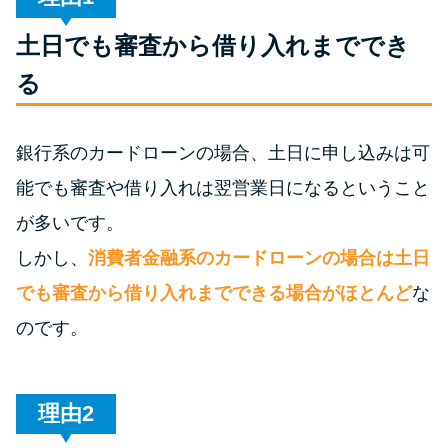
土日でも審査から借り入れまででき
特集ページ一覧
る
種類や特徴で探す
銀行系のカードローンの場合、土日に申し込みは可
銀行カードローンを選ぶべき4つ
能でも審査や借り入れは翌営業日になるということ
の理由
が多いです。
無利息期間を利用して利息0円で
しかし、
消費者金融系のカードローンの場合は土日
お金を借りる3つのポイント
でも審査から借り入れまでできる場合がほとんど
な
のです。
種類・特徴別一覧
その他コラム
理由