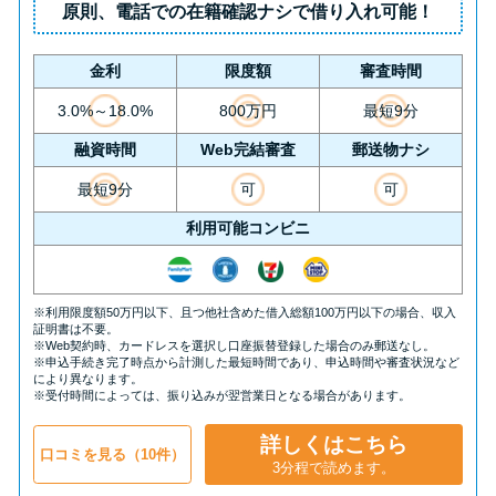
原則、
電話での在籍確認ナシ
で借り入れ可能！
金利
限度額
審査時間
3.0%～18.0%
800万円
最短9分
融資時間
Web完結審査
郵送物ナシ
最短9分
可
可
利用可能コンビニ
※利用限度額50万円以下、且つ他社含めた借入総額100万円以下の場合、収入
証明書は不要。
※Web契約時、カードレスを選択し口座振替登録した場合のみ郵送なし。
※申込手続き完了時点から計測した最短時間であり、申込時間や審査状況など
により異なります。
※受付時間によっては、振り込みが翌営業日となる場合があります。
詳しくはこちら
口コミを見る（10件）
3分程で読めます。