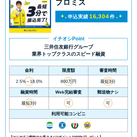
プロミス
16,304
申込実績
件
イチオシPoint
三井住友銀行グループ
業界トップクラス
のスピード融資
金利
限度額
審査時間
2.5%～18.0%
800万円
最短3分
融資時間
Web完結審査
郵送物ナシ
最短3分
可
可
利用可能コンビニ