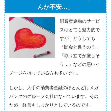
申し込みブラックとは?判断の目
んか不安…」
安や審査に通らない理由
消費者金融のサービ
ブラックでもお金を借りるに
は？3つの判断基準と工面法
スはとても魅力的で
すが、どうしても
アコムはブラックでも審査に通
「闇金と違うの？」
る？ 自分がブラックか確かめる
「取り立てが厳しそ
方法
う…」などの悪いイ
アコムとレイクどっちがいい
メージを持っている方も多いです。
の？ カードローンの選び方を徹
底解説！
しかし、大手の消費者金融のほとんどはメガ
バンクのグループ会社になっています。その
プロミスの返済方法を徹底解
ため、経営もしっかりとしているのです。
説！ もっとも便利でお得な返済