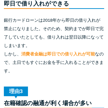
今月の家賃払えない…2ヵ月目に
即日で借り入れができる
は解決しないと危険な理由と対
処法3つ
銀行カードローンは2018年から即日の借り入れが
禁止になりました。そのため、契約までが即日で完
家賃払えないが強制退去は避け
たい…市役所に相談より賢い方
了していたとしても、借り入れは翌日以降になって
法2選
しまいます。
しかし、
消費者金融は即日での借り入れが可能
なの
街金とは？絶対審査通る？借金
で、土日でもすぐにお金を手に入れることができま
に悩む人へ街金をおすすめしな
い理由
す。
質屋でお金を借りるには？年利
やシステムをカードローンと比
理由
較
在籍確認の融通が利く場合が多い