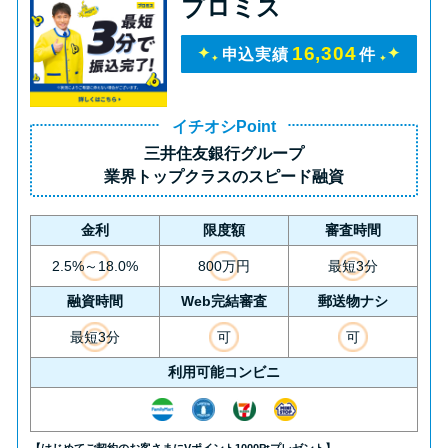
プロミス
16,304
申込実績
件
イチオシPoint
三井住友銀行グループ
業界トップクラス
のスピード融資
金利
限度額
審査時間
2.5%～18.0%
800万円
最短3分
融資時間
Web完結審査
郵送物ナシ
最短3分
可
可
利用可能コンビニ