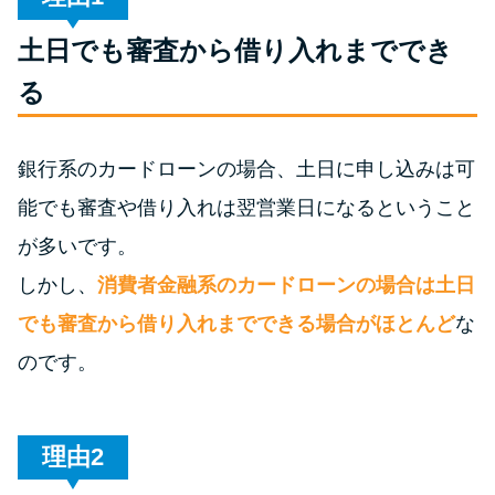
土日でも審査から借り入れまででき
特集ページ一覧
る
種類や特徴で探す
銀行系のカードローンの場合、土日に申し込みは可
銀行カードローンを選ぶべき4つ
能でも審査や借り入れは翌営業日になるということ
の理由
が多いです。
無利息期間を利用して利息0円で
しかし、
消費者金融系のカードローンの場合は土日
お金を借りる3つのポイント
でも審査から借り入れまでできる場合がほとんど
な
のです。
種類・特徴別一覧
その他コラム
理由