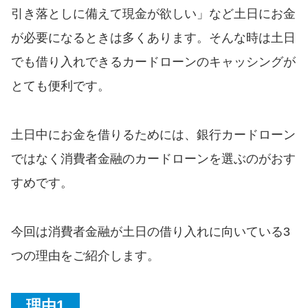
便利なコンテンツ
引き落としに備えて現金が欲しい」など土日にお金
が必要になるときは多くあります。そんな時は土日
カードローン診断
でも借り入れできるカードローンのキャッシングが
とても便利です。
カードローンQ&A
特集ページ
土日中にお金を借りるためには、銀行カードローン
ではなく消費者金融のカードローンを選ぶのがおす
リボ払いをそのまま払いきると
損！
すめです。
カードローンの見直しで40万円
今回は消費者金融が土日の借り入れに向いている3
得した話
つの理由をご紹介します。
最速！最短40分で借りられるカ
ードローン
理由