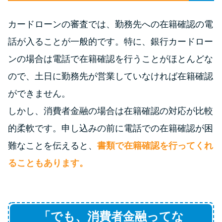
未成年でもお金を借りられる？
学生がお金を借りる方法があ
カードローンの審査では、勤務先への在籍確認の電
る？
話が入ることが一般的です。特に、銀行カードロー
ンの場合は電話で在籍確認を行うことがほとんどな
学生がお金を借りる方法は？親
ので、土日に勤務先が営業していなければ在籍確認
へのバレにくさや将来への影響
を解説
ができません。
しかし、消費者金融の場合は在籍確認の対応が比較
ソフト闇金とは？悪質な手口に
的柔軟です。申し込みの前に電話での在籍確認が困
は要注意！
難なことを伝えると、
書類で在籍確認を行ってくれ
ることもあります。
090金融（闇金）からお金を借り
てはいけない理由と借りた場合
の対処法
「でも、消費者金融ってな