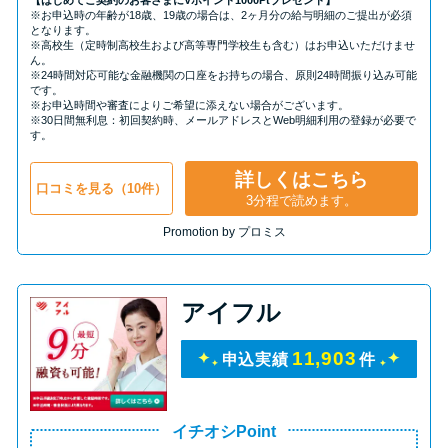
【はじめてご契約のお客さまにVポイント1000Ptプレゼント】
※お申込時の年齢が18歳、19歳の場合は、2ヶ月分の給与明細のご提出が必須
となります。
※高校生（定時制高校生および高等専門学校生も含む）はお申込いただけませ
ん。
※24時間対応可能な金融機関の口座をお持ちの場合、原則24時間振り込み可能
です。
※お申込時間や審査によりご希望に添えない場合がございます。
※30日間無利息：初回契約時、メールアドレスとWeb明細利用の登録が必要で
す。
詳しくはこちら
口コミを見る（10件）
3分程で読めます。
Promotion by プロミス
アイフル
11,903
申込実績
件
イチオシPoint