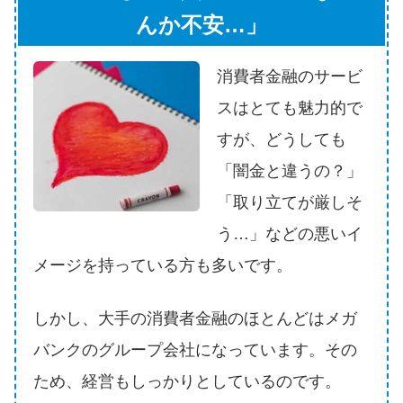
申し込みブラックとは?判断の目
んか不安…」
安や審査に通らない理由
消費者金融のサービ
ブラックでもお金を借りるに
は？3つの判断基準と工面法
スはとても魅力的で
すが、どうしても
アコムはブラックでも審査に通
「闇金と違うの？」
る？ 自分がブラックか確かめる
「取り立てが厳しそ
方法
う…」などの悪いイ
アコムとレイクどっちがいい
メージを持っている方も多いです。
の？ カードローンの選び方を徹
底解説！
しかし、大手の消費者金融のほとんどはメガ
バンクのグループ会社になっています。その
プロミスの返済方法を徹底解
ため、経営もしっかりとしているのです。
説！ もっとも便利でお得な返済