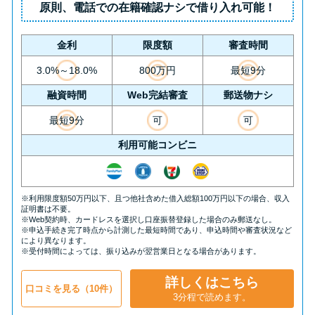
原則、
電話での在籍確認ナシ
で借り入れ可能！
金利
限度額
審査時間
3.0%～18.0%
800万円
最短9分
融資時間
Web完結審査
郵送物ナシ
最短9分
可
可
利用可能コンビニ
※利用限度額50万円以下、且つ他社含めた借入総額100万円以下の場合、収入
証明書は不要。
※Web契約時、カードレスを選択し口座振替登録した場合のみ郵送なし。
※申込手続き完了時点から計測した最短時間であり、申込時間や審査状況など
により異なります。
※受付時間によっては、振り込みが翌営業日となる場合があります。
詳しくはこちら
口コミを見る（10件）
3分程で読めます。