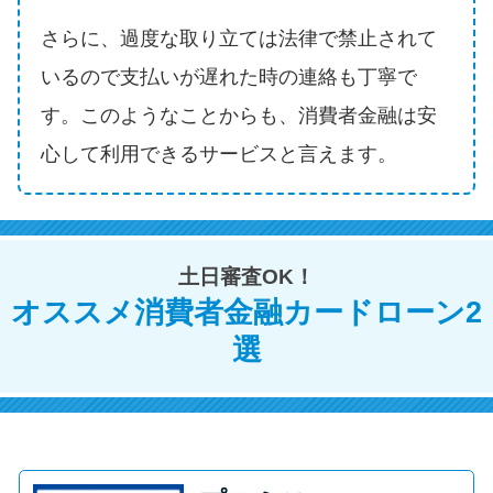
方法はどれ？
さらに、過度な取り立ては法律で禁止されて
いるので支払いが遅れた時の連絡も丁寧で
年収が低い＆他社借入があると
落ちる？バンクイックの口コミ
す。このようなことからも、消費者金融は安
を分析
心して利用できるサービスと言えます。
みずほ銀行カードローンの問い
合わせ先とシーン別の問い合わ
せ方法
土日審査OK！
オススメ消費者金融カードローン2
選