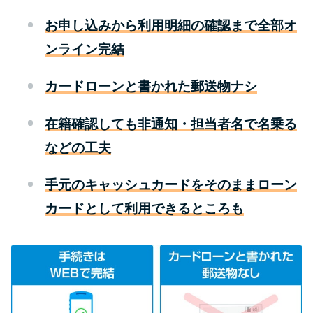
お申し込みから利用明細の確認まで全部オ
特集ページ一覧
ンライン完結
種類や特徴で探す
カードローンと書かれた郵送物ナシ
銀行カードローンを選ぶべき4つ
在籍確認しても非通知・担当者名で名乗る
の理由
などの工夫
無利息期間を利用して利息0円で
手元のキャッシュカードをそのままローン
お金を借りる3つのポイント
カードとして利用できるところも
種類・特徴別一覧
その他コラム