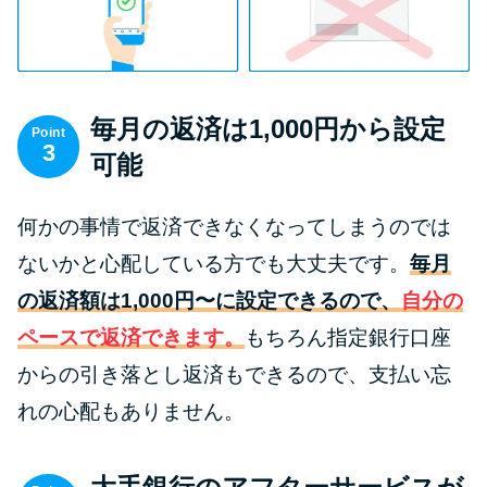
今月の家賃払えない…2ヵ月目に
は解決しないと危険な理由と対
処法3つ
毎月の返済は1,000円から設定
家賃払えないが強制退去は避け
Point
3
たい…市役所に相談より賢い方
可能
法2選
何かの事情で返済できなくなってしまうのでは
街金とは？絶対審査通る？借金
ないかと心配している方でも大丈夫です。
毎月
に悩む人へ街金をおすすめしな
の返済額は1,000円〜に設定できるので、
自分の
い理由
ペースで返済できます。
もちろん指定銀行口座
からの引き落とし返済もできるので、支払い忘
質屋でお金を借りるには？年利
やシステムをカードローンと比
れの心配もありません。
較