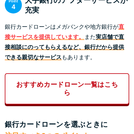
大手銀行のアフターサービスが
Point
未成年でもお金を借りられる？
4
充実
学生がお金を借りる方法があ
る？
銀行カードローンはメガバンクや地方銀行が
直
接サービスを提供しています。
また
実店舗で直
学生がお金を借りる方法は？親
へのバレにくさや将来への影響
接相談にのってもらえるなど、銀行だから提供
を解説
できる親切なサービス
もあります。
ソフト闇金とは？悪質な手口に
は要注意！
おすすめカードローン一覧はこち
ら
090金融（闇金）からお金を借り
てはいけない理由と借りた場合
の対処法
銀行カードローンを選ぶときに