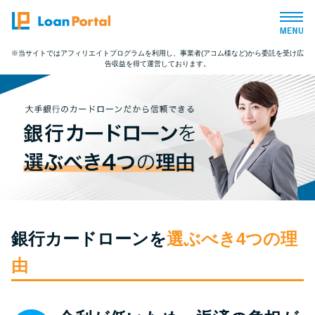
※当サイトではアフィリエイトプログラムを利用し、事業者(アコム様など)から委託を受け広
告収益を得て運営しております。
トップページ
おすすめコンテンツ
総合人気ランキング
とにかくすぐ借りたい方向け
銀行カードローンを
選ぶべき4つの理
バレずに借りたい方向け
由
審査が不安な方向け