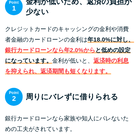
金利が低いため、返済の負担が
便利なコンテンツ
Point
1
少ない
カードローン診断
クレジットカードのキャッシングの金利や消費
カードローンQ&A
者金融のカードローンの金利は
年18.0%に対し、
銀行カードローンなら年2.0%から
と低めの設定
特集ページ
になっています。
金利が低いと、
返済時の利息
を抑えられ、返済期間も短くなります。
リボ払いをそのまま払いきると
損！
Point
周りにバレずに借りられる
2
カードローンの見直しで40万円
得した話
銀行カードローンなら家族や知人にバレないた
最速！最短40分で借りられるカ
めの工夫がされています。
ードローン