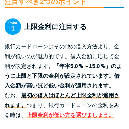
申し込みブラックとは?判断の目
注目すべき2つのポイント
安や審査に通らない理由
Point
上限金利に注目する
ブラックでもお金を借りるに
1
は？3つの判断基準と工面法
銀行カードローンはその他の借入方法より、金
アコムはブラックでも審査に通
利が低いのが魅力的です。借入金額に応じて金
る？ 自分がブラックか確かめる
利が設定されます。
「年率5.0％～15.0％」のよ
方法
うに上限と下限の金利が設定されています。借
アコムとレイクどっちがいい
入金額が高いほど低い金利が適用されます。
の？ カードローンの選び方を徹
なお、
最初の借入はほとんど上限金利が適用さ
底解説！
れます。
つまり、銀行カードローンの金利をみ
る時は、
上限金利が低い方を選びましょう。
プロミスの返済方法を徹底解
説！ もっとも便利でお得な返済