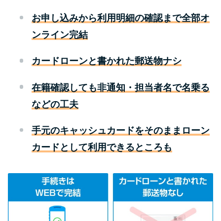
お申し込みから利用明細の確認まで全部オ
特集ページ一覧
ンライン完結
種類や特徴で探す
カードローンと書かれた郵送物ナシ
銀行カードローンを選ぶべき4つ
在籍確認しても非通知・担当者名で名乗る
の理由
などの工夫
無利息期間を利用して利息0円で
手元のキャッシュカードをそのままローン
お金を借りる3つのポイント
カードとして利用できるところも
種類・特徴別一覧
その他コラム