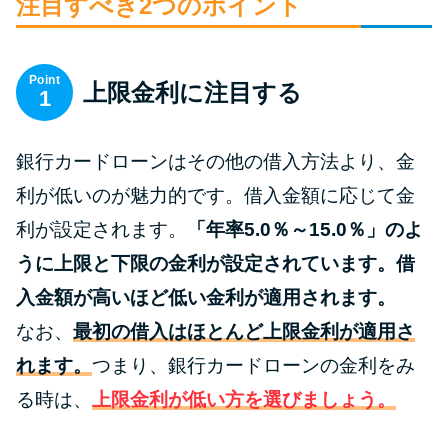
申し込みブラックとは?判断の目
注目すべき2つのポイント
安や審査に通らない理由
Point
上限金利に注目する
ブラックでもお金を借りるに
1
は？3つの判断基準と工面法
銀行カードローンはその他の借入方法より、金
アコムはブラックでも審査に通
利が低いのが魅力的です。借入金額に応じて金
る？ 自分がブラックか確かめる
利が設定されます。
「年率5.0％～15.0％」のよ
方法
うに上限と下限の金利が設定されています。借
アコムとレイクどっちがいい
入金額が高いほど低い金利が適用されます。
の？ カードローンの選び方を徹
なお、
最初の借入はほとんど上限金利が適用さ
底解説！
れます。
つまり、銀行カードローンの金利をみ
る時は、
上限金利が低い方を選びましょう。
プロミスの返済方法を徹底解
説！ もっとも便利でお得な返済