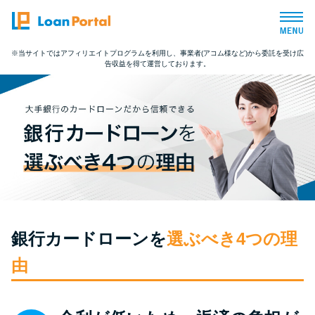
※当サイトではアフィリエイトプログラムを利用し、事業者(アコム様など)から委託を受け広
告収益を得て運営しております。
トップページ
おすすめコンテンツ
総合人気ランキング
とにかくすぐ借りたい方向け
銀行カードローンを
選ぶべき4つの理
バレずに借りたい方向け
由
審査が不安な方向け