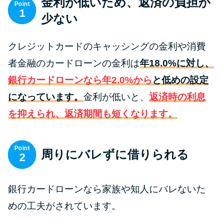
金利が低いため、返済の負担が
便利なコンテンツ
Point
1
少ない
カードローン診断
クレジットカードのキャッシングの金利や消費
カードローンQ&A
者金融のカードローンの金利は
年18.0%に対し、
銀行カードローンなら年2.0%から
と低めの設定
特集ページ
になっています。
金利が低いと、
返済時の利息
を抑えられ、返済期間も短くなります。
リボ払いをそのまま払いきると
損！
Point
周りにバレずに借りられる
2
カードローンの見直しで40万円
得した話
銀行カードローンなら家族や知人にバレないた
最速！最短40分で借りられるカ
めの工夫がされています。
ードローン