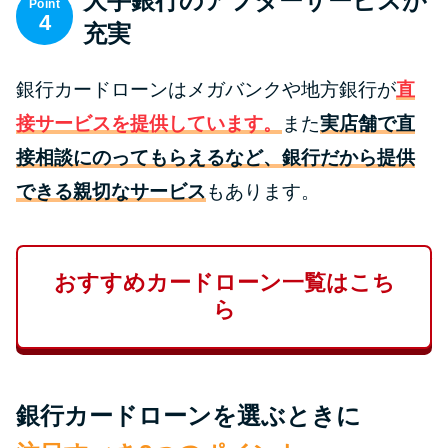
大手銀行のアフターサービスが
Point
未成年でもお金を借りられる？
4
充実
学生がお金を借りる方法があ
る？
銀行カードローンはメガバンクや地方銀行が
直
接サービスを提供しています。
また
実店舗で直
学生がお金を借りる方法は？親
へのバレにくさや将来への影響
接相談にのってもらえるなど、銀行だから提供
を解説
できる親切なサービス
もあります。
ソフト闇金とは？悪質な手口に
は要注意！
おすすめカードローン一覧はこち
ら
090金融（闇金）からお金を借り
てはいけない理由と借りた場合
の対処法
銀行カードローンを選ぶときに