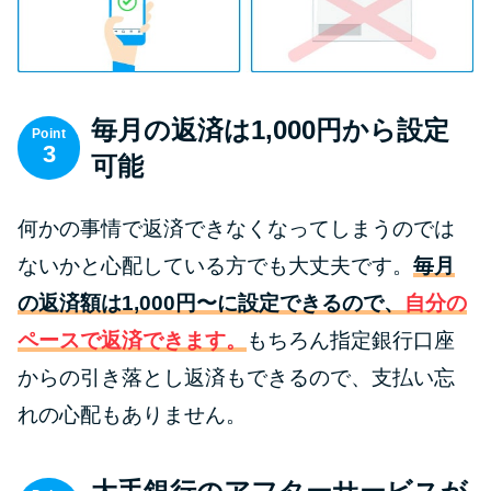
今月の家賃払えない…2ヵ月目に
は解決しないと危険な理由と対
処法3つ
毎月の返済は1,000円から設定
家賃払えないが強制退去は避け
Point
3
たい…市役所に相談より賢い方
可能
法2選
何かの事情で返済できなくなってしまうのでは
街金とは？絶対審査通る？借金
ないかと心配している方でも大丈夫です。
毎月
に悩む人へ街金をおすすめしな
の返済額は1,000円〜に設定できるので、
自分の
い理由
ペースで返済できます。
もちろん指定銀行口座
からの引き落とし返済もできるので、支払い忘
質屋でお金を借りるには？年利
やシステムをカードローンと比
れの心配もありません。
較