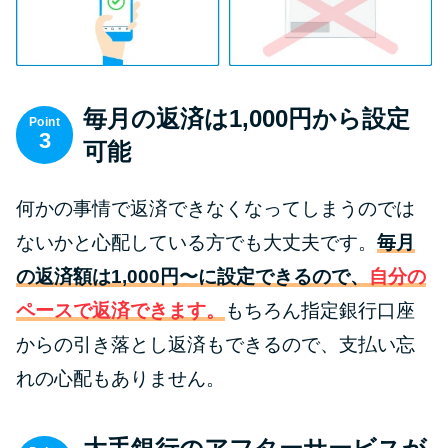
今月の家賃払えない…2ヵ月目に
は解決しないと危険な理由と対
処法3つ
毎月の返済は1,000円から設定
家賃払えないが強制退去は避け
Point
3
たい…市役所に相談より賢い方
可能
法2選
何かの事情で返済できなくなってしまうのでは
街金とは？絶対審査通る？借金
ないかと心配している方でも大丈夫です。
毎月
に悩む人へ街金をおすすめしな
の返済額は1,000円〜に設定できるので、
自分の
い理由
ペースで返済できます。
もちろん指定銀行口座
からの引き落とし返済もできるので、支払い忘
質屋でお金を借りるには？年利
やシステムをカードローンと比
れの心配もありません。
較