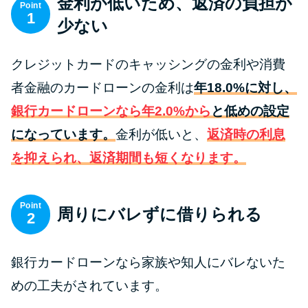
金利が低いため、返済の負担が
便利なコンテンツ
Point
1
少ない
カードローン診断
クレジットカードのキャッシングの金利や消費
カードローンQ&A
者金融のカードローンの金利は
年18.0%に対し、
銀行カードローンなら年2.0%から
と低めの設定
特集ページ
になっています。
金利が低いと、
返済時の利息
を抑えられ、返済期間も短くなります。
リボ払いをそのまま払いきると
損！
Point
周りにバレずに借りられる
2
カードローンの見直しで40万円
得した話
銀行カードローンなら家族や知人にバレないた
最速！最短40分で借りられるカ
めの工夫がされています。
ードローン