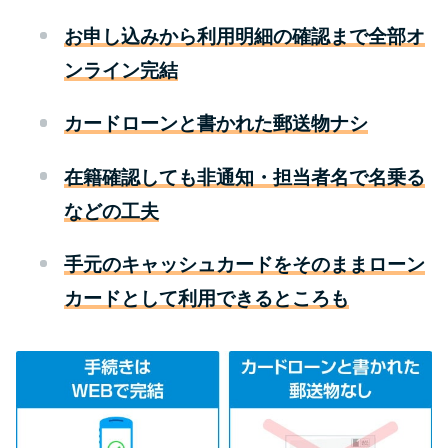
お申し込みから利用明細の確認まで全部オ
特集ページ一覧
ンライン完結
種類や特徴で探す
カードローンと書かれた郵送物ナシ
銀行カードローンを選ぶべき4つ
在籍確認しても非通知・担当者名で名乗る
の理由
などの工夫
無利息期間を利用して利息0円で
手元のキャッシュカードをそのままローン
お金を借りる3つのポイント
カードとして利用できるところも
種類・特徴別一覧
その他コラム