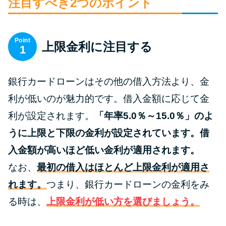
申し込みブラックとは?判断の目
注目すべき2つのポイント
安や審査に通らない理由
Point
上限金利に注目する
ブラックでもお金を借りるに
1
は？3つの判断基準と工面法
銀行カードローンはその他の借入方法より、金
アコムはブラックでも審査に通
利が低いのが魅力的です。借入金額に応じて金
る？ 自分がブラックか確かめる
利が設定されます。
「年率5.0％～15.0％」のよ
方法
うに上限と下限の金利が設定されています。借
アコムとレイクどっちがいい
入金額が高いほど低い金利が適用されます。
の？ カードローンの選び方を徹
なお、
最初の借入はほとんど上限金利が適用さ
底解説！
れます。
つまり、銀行カードローンの金利をみ
る時は、
上限金利が低い方を選びましょう。
プロミスの返済方法を徹底解
説！ もっとも便利でお得な返済