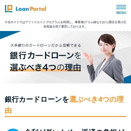
※当サイトではアフィリエイトプログラムを利用し、事業者(アコム様など)から委託を受け広
告収益を得て運営しております。
トップページ
おすすめコンテンツ
総合人気ランキング
とにかくすぐ借りたい方向け
銀行カードローンを
選ぶべき4つの理
バレずに借りたい方向け
由
審査が不安な方向け