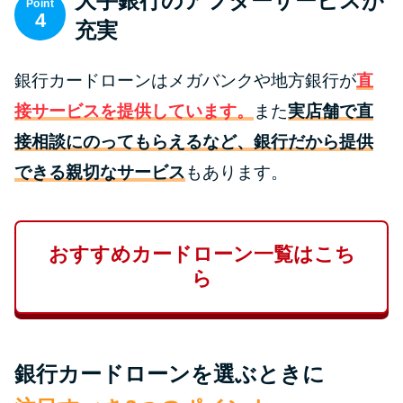
大手銀行のアフターサービスが
Point
未成年でもお金を借りられる？
4
充実
学生がお金を借りる方法があ
る？
銀行カードローンはメガバンクや地方銀行が
直
接サービスを提供しています。
また
実店舗で直
学生がお金を借りる方法は？親
へのバレにくさや将来への影響
接相談にのってもらえるなど、銀行だから提供
を解説
できる親切なサービス
もあります。
ソフト闇金とは？悪質な手口に
は要注意！
おすすめカードローン一覧はこち
ら
090金融（闇金）からお金を借り
てはいけない理由と借りた場合
の対処法
銀行カードローンを選ぶときに