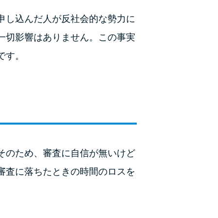
ラックか確かめる方法
申し込んだ人が反社会的な勢力に
アコムとレイクどっちがいいの？ カードロー
一切影響はありません。この事実
ンの選び方を徹底解説！
です。
プロミスの返済方法を徹底解説！ もっとも便
利でお得な返済方法はどれ？
年収が低い＆他社借入があると落ちる？バンク
イックの口コミを分析
みずほ銀行カードローンの問い合わせ先とシー
そのため、審査に自信が無いけど
ン別の問い合わせ方法
審査に落ちたときの時間のロスを