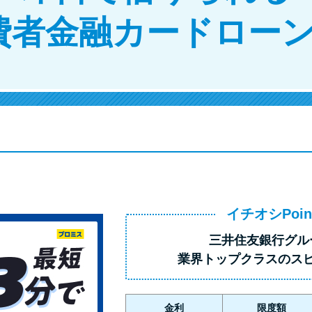
費者金融カードローン
イチオシPoin
三井住友銀行グル
業界トップクラス
のス
金利
限度額