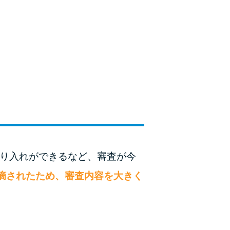
種類・特徴別一覧
その他コラム
今月の家賃払えない…2ヵ月目には解決しない
と危険な理由と対処法3つ
家賃払えないが強制退去は避けたい…市役所に
相談より賢い方法2選
街金とは？絶対審査通る？借金に悩む人へ街金
借り入れができるなど、審査が今
をおすすめしない理由
摘されたため、審査内容を大きく
質屋でお金を借りるには？年利やシステムをカ
ードローンと比較