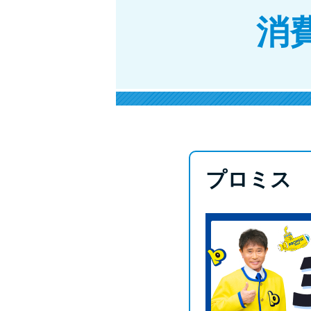
消
プロミス