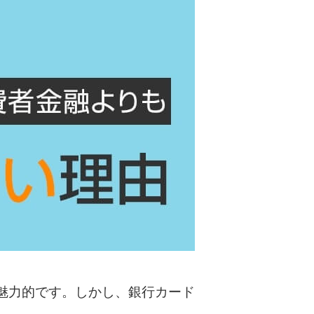
カードローンQ&A
特集ページ
リボ払いをそのまま払いきると損！
カードローンの見直しで40万円得した話
最速！最短40分で借りられるカードローン
特集ページ一覧
種類や特徴で探す
銀行カードローンを選ぶべき4つの理由
魅力的です。しかし、銀行カード
無利息期間を利用して利息0円でお金を借りる3
つのポイント