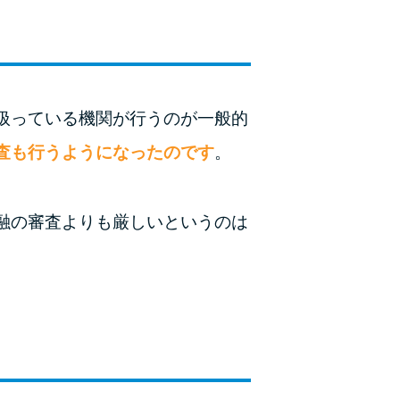
未成年でもお金を借りられる？学生がお金を借
りる方法がある？
学生がお金を借りる方法は？親へのバレにくさ
や将来への影響を解説
扱っている機関が行うのが一般的
ソフト闇金とは？悪質な手口には要注意！
査も行うようになったのです
。
090金融（闇金）からお金を借りてはいけない
理由と借りた場合の対処法
融の審査よりも厳しいというのは
申し込みブラックとは?判断の目安や審査に通
らない理由
ブラックでもお金を借りるには？3つの判断基
準と工面法
アコムはブラックでも審査に通る？ 自分がブ