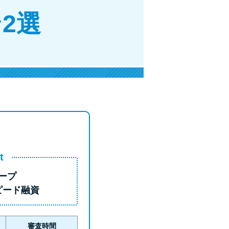
2選
t
ープ
ピード融資
審査時間