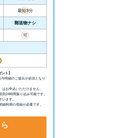
最短3分
郵送物ナシ
可
ゼント】
の給与明細のご提出が必須となり
）はお申込いただけません。
原則24時間振り込み可能です。
ざいます。
b明細利用の登録が必要です。
ちら