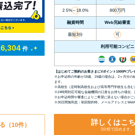
2.5%～18.0%
800万円
融資時間
Web完結審査
最短3分
可
16,304
利用可能コンビニ
件
【はじめてご契約のお客さまにVポイント1000Ptプレ
※お申込時の年齢が18歳、19歳の場合は、2ヶ月分
ます。
※高校生（定時制高校生および高等専門学校生も含む
※24時間対応可能な金融機関の口座をお持ちの場合、
※お申込時間や審査によりご希望に添えない場合がご
※30日間無利息：初回契約時、メールアドレスとWe
詳しくはこ
る（10件）
3分程で読めます。