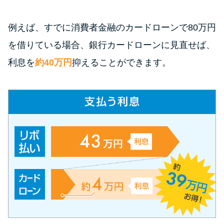
今月の家賃払えない…2ヵ月目に
は解決しないと危険な理由と対
例えば、すでに消費者金融のカードローンで80万円
処法3つ
を借りている場合、銀行カードローンに見直せば、
家賃払えないが強制退去は避け
利息を
約40万円
抑えることができます。
たい…市役所に相談より賢い方
法2選
街金とは？絶対審査通る？借金
に悩む人へ街金をおすすめしな
い理由
質屋でお金を借りるには？年利
やシステムをカードローンと比
較