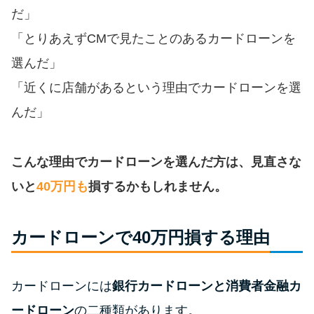
便利なコンテンツ
だ」
「とりあえずCMで見たことのあるカードローンを
カードローン診断
選んだ」
「近くに店舗があるという理由でカードローンを選
カードローンQ&A
んだ」
特集ページ
こんな理由でカードローンを選んだ方は、見直さな
リボ払いをそのまま払いきると
損！
いと
40万円も
損するかもしれません。
カードローンの見直しで40万円
カードローンで40万円損する理由
得した話
カードローンには
銀行カードローンと消費者金融カ
最速！最短40分で借りられるカ
ードローン
ードローン
の二種類があります。