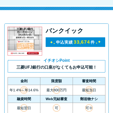
バンクイック
33,674
申込実績
件
イチオシPoint
三菱UFJ銀行の口座がなくてもお申込可能！
金利
限度額
審査時間
年1.4%～年14.6%
最大800万円
最短当日
融資時間
Web完結審査
郵送物ナシ
最短翌日
可
可※