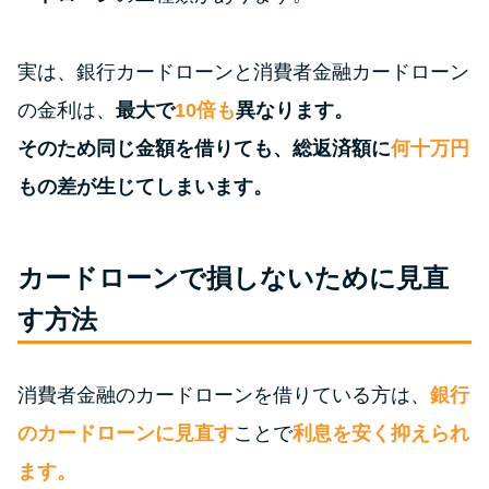
特集ページ一覧
実は、銀行カードローンと消費者金融カードローン
の金利は、
最大で
10倍も
異なります。
種類や特徴で探す
そのため同じ金額を借りても、総返済額に
何十万円
銀行カードローンを選ぶべき4つ
もの差が生じてしまいます。
の理由
カードローンで損しないために見直
無利息期間を利用して利息0円で
お金を借りる3つのポイント
す方法
種類・特徴別一覧
消費者金融のカードローンを借りている方は、
銀行
のカードローンに見直す
ことで
利息を安く抑えられ
その他コラム
ます。