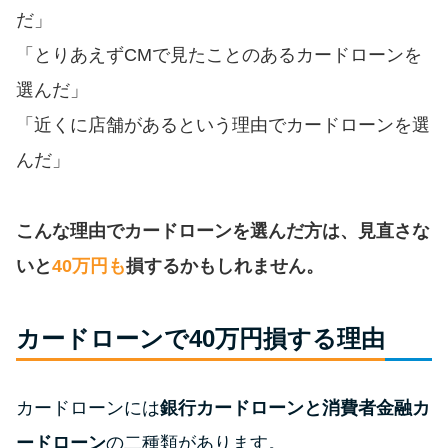
便利なコンテンツ
だ」
「とりあえずCMで見たことのあるカードローンを
カードローン診断
選んだ」
「近くに店舗があるという理由でカードローンを選
カードローンQ&A
んだ」
特集ページ
こんな理由でカードローンを選んだ方は、見直さな
リボ払いをそのまま払いきると
損！
いと
40万円も
損するかもしれません。
カードローンの見直しで40万円
カードローンで40万円損する理由
得した話
カードローンには
銀行カードローンと消費者金融カ
最速！最短40分で借りられるカ
ードローン
ードローン
の二種類があります。