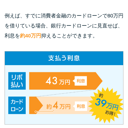
今月の家賃払えない…2ヵ月目に
は解決しないと危険な理由と対
例えば、すでに消費者金融のカードローンで80万円
処法3つ
を借りている場合、銀行カードローンに見直せば、
家賃払えないが強制退去は避け
利息を
約40万円
抑えることができます。
たい…市役所に相談より賢い方
法2選
街金とは？絶対審査通る？借金
に悩む人へ街金をおすすめしな
い理由
質屋でお金を借りるには？年利
やシステムをカードローンと比
較