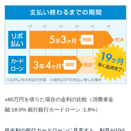
未成年でもお金を借りられる？
学生がお金を借りる方法があ
る？
学生がお金を借りる方法は？親
へのバレにくさや将来への影響
を解説
ソフト闇金とは？悪質な手口に
は要注意！
090金融（闇金）からお金を借り
※80万円を借りた場合の金利の比較（消費者金
てはいけない理由と借りた場合
融:18.0% 銀行銀行カードローン :1.8%）
の対処法
低金利の銀行カードローンに見直すと、利息が10/1