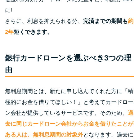
申し込みブラックとは?判断の目
安や審査に通らない理由
に!
さらに、利息を抑えられる分、
完済までの期間も
約
ブラックでもお金を借りるに
2年
短くできます。
は？3つの判断基準と工面法
アコムはブラックでも審査に通
銀行カードローンを選ぶべき3つの理
る？ 自分がブラックか確かめる
由
方法
アコムとレイクどっちがいい
無利息期間とは、新たに申し込んでくれた方に「積
の？ カードローンの選び方を徹
極的にお金を借りてほしい！」と考えてカードロー
底解説！
ン会社が提供しているサービスです。そのため、
過
去に同じカードローン会社からお金を借りたことが
プロミスの返済方法を徹底解
説！ もっとも便利でお得な返済
ある人は、無利息期間の対象外
となります。過去に