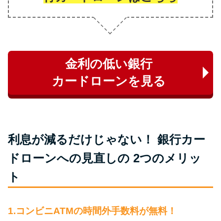
未成年でもお金を借りられる？
学生がお金を借りる方法があ
る？
金利の低い銀行
学生がお金を借りる方法は？親
へのバレにくさや将来への影響
カードローンを見る
を解説
ソフト闇金とは？悪質な手口に
は要注意！
利息が減るだけじゃない！ 銀行カー
ドローンへの見直しの 2つのメリッ
090金融（闇金）からお金を借り
ト
てはいけない理由と借りた場合
の対処法
1.コンビニATMの時間外手数料が無料！