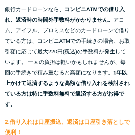
申し込みブラックとは?判断の目
安や審査に通らない理由
銀行カードローンなら、
コンビニATMでの借り入
れ、返済時の時間外手数料がかかりません。
アコ
ブラックでもお金を借りるに
ム、アイフル、プロミスなどのカードローンで借り
は？3つの判断基準と工面法
ている方は、コンビニATMでの手続きの場合、お取
引額に応じて最大220円(税込)の手数料が発生して
アコムはブラックでも審査に通
る？ 自分がブラックか確かめる
います。 一回の負担は軽いかもしれませんが、毎
方法
回の手続きで積み重なると高額になります。
1年以
上かけて返済するような高額な借り入れを検討され
アコムとレイクどっちがいい
ている方は特に手数料無料で返済する方がお得で
の？ カードローンの選び方を徹
底解説！
す。
2.借り入れは口座振込、返済は口座引き落としで
プロミスの返済方法を徹底解
説！ もっとも便利でお得な返済
便利！