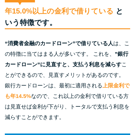
便利なコンテンツ
年15.0%以上の金利で借りている
と
カードローン診断
いう特徴です。
カードローンQ&A
“消費者金融のカードローン”で借りている人
は、こ
の特徴に当てはまる人が多いです。 これを、
”銀行
特集ページ
カードローン”に見直すと、支払う利息を減らす
こ
リボ払いをそのまま払いきると
とができるので、見直すメリットがあるのです。
損！
銀行カードローンは、最初に適用される
上限金利で
も年14.5%
なので、これ以上の金利で借りている方
カードローンの見直しで40万円
得した話
は見直せば金利が下がり、トータルで支払う利息を
減らすことができます。
最速！最短40分で借りられるカ
ードローン