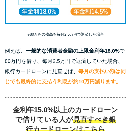
今月の家賃払えない…2ヵ月目に
は解決しないと危険な理由と対
処法3つ
家賃払えないが強制退去は避け
※80万円の残高を毎月2.5万円で返済した場合
たい…市役所に相談より賢い方
法2選
例えば、
一般的な消費者金融の上限金利年18.0%
で
80万円を借り、毎月2.5万円で返済していた場合、
街金とは？絶対審査通る？借金
銀行カードローンに見直せば、
毎月の支払い額は同
に悩む人へ街金をおすすめしな
じでも最終的に支払う利息が約10万円減ります。
い理由
質屋でお金を借りるには？年利
金利年15.0%以上のカードローン
やシステムをカードローンと比
較
で借りている人が
見直すべき銀
行カードローンはこちら