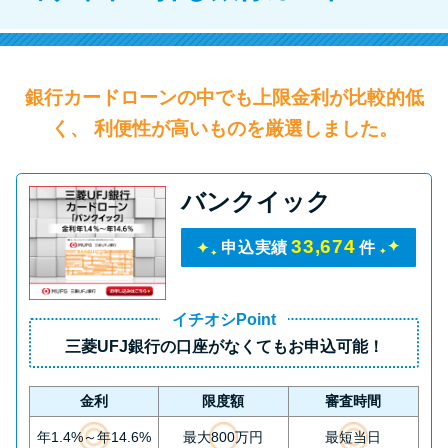
銀行カードローンの中でも上限金利が比較的低
く、 利便性が高いものを厳選しました。
バンクイック
33,674
申込実績
件
イチオシPoint
三菱UFJ銀行の口座がなくてもお申込可能！
金利
限度額
審査時間
年1.4%～年14.6%
最大800万円
最短当日