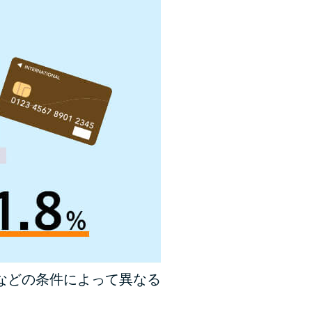
未成年でもお金を借りられる？学生がお金を借
りる方法がある？
学生がお金を借りる方法は？親へのバレにくさ
や将来への影響を解説
ソフト闇金とは？悪質な手口には要注意！
090金融（闇金）からお金を借りてはいけない
理由と借りた場合の対処法
申し込みブラックとは?判断の目安や審査に通
らない理由
ブラックでもお金を借りるには？3つの判断基
準と工面法
などの条件によって異なる
アコムはブラックでも審査に通る？ 自分がブ