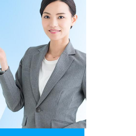
カードローンQ&A
特集ページ
リボ払いをそのまま払いきると損！
カードローンの見直しで40万円得した話
最速！最短40分で借りられるカードローン
特集ページ一覧
種類や特徴で探す
銀行カードローンを選ぶべき4つの理由
無利息期間を利用して利息0円でお金を借りる3
つのポイント