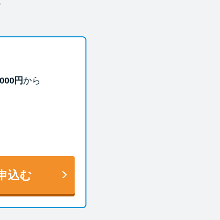
000円
から
申込む