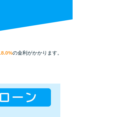
種類・特徴別一覧
その他コラム
今月の家賃払えない…2ヵ月目には解決しない
と危険な理由と対処法3つ
8.0%
の金利がかかります。
家賃払えないが強制退去は避けたい…市役所に
相談より賢い方法2選
街金とは？絶対審査通る？借金に悩む人へ街金
をおすすめしない理由
質屋でお金を借りるには？年利やシステムをカ
ードローンと比較