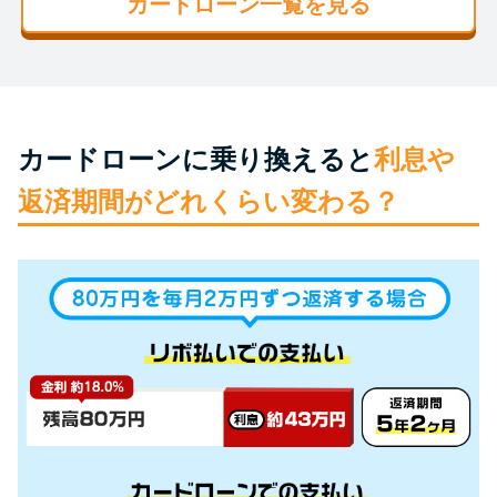
カードローン一覧を見る
未成年でもお金を借りられる？
学生がお金を借りる方法があ
る？
学生がお金を借りる方法は？親
カードローンに乗り換えると
利息や
へのバレにくさや将来への影響
返済期間がどれくらい変わる？
を解説
ソフト闇金とは？悪質な手口に
は要注意！
090金融（闇金）からお金を借り
てはいけない理由と借りた場合
の対処法