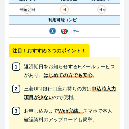
最短翌日
可
可※
利用可能コンビニ
注目！おすすめ３つのポイント！
返済期日をお知らせするEメールサービス
があり、
はじめての方でも安心
。
三菱UFJ銀行口座お持ちの方は
申込時入力
項目が少ない
ので便利。
お申し込みまで
Web完結。
スマホで本人
確認資料のアップロードも簡単。