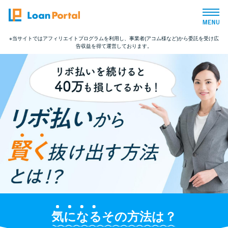
※当サイトではアフィリエイトプログラムを利用し、事業者(アコム様など)から委託を受け広
告収益を得て運営しております。
トップページ
おすすめコンテンツ
総合人気ランキング
とにかくすぐ借りたい方向け
バレずに借りたい方向け
審査が不安な方向け
気になる
その方法は？