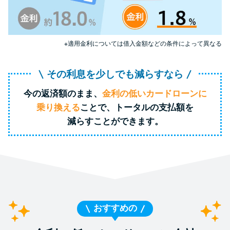
特集ページ一覧
※適用金利については借入金額などの条件によって異なる
種類や特徴で探す
その利息を少しでも減らすなら
銀行カードローンを選ぶべき4つ
今の返済額のまま、
金利の低いカードローンに
の理由
乗り換える
ことで、トータルの支払額を
減らすことができます。
無利息期間を利用して利息0円で
お金を借りる3つのポイント
種類・特徴別一覧
その他コラム
おすすめの