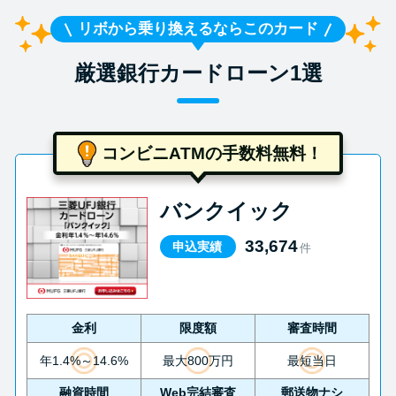
リボから乗り換えるならこのカード
厳選銀行カードローン1選
コンビニATMの手数料無料！
バンクイック
33,674
申込実績
件
金利
限度額
審査時間
年1.4%～14.6%
最大800万円
最短当日
融資時間
Web完結審査
郵送物ナシ