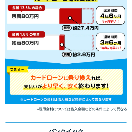
申し込みブラックとは?判断の目
安や審査に通らない理由
ブラックでもお金を借りるに
は？3つの判断基準と工面法
アコムはブラックでも審査に通
る？ 自分がブラックか確かめる
方法
アコムとレイクどっちがいい
の？ カードローンの選び方を徹
底解説！
※適用金利については借入金額などの条件によって異なる
プロミスの返済方法を徹底解
説！ もっとも便利でお得な返済
バンクイック