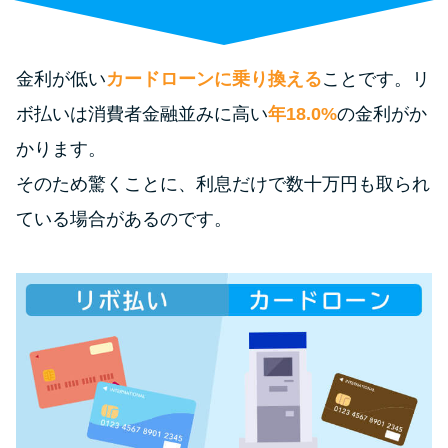
便利なコンテンツ
カードローン診断
金利が低い
カードローンに乗り換える
ことです。リ
ボ払いは消費者金融並みに高い
年18.0%
の金利がか
カードローンQ&A
かります。
特集ページ
そのため驚くことに、利息だけで数十万円も取られ
ている場合があるのです。
リボ払いをそのまま払いきると
損！
カードローンの見直しで40万円
得した話
最速！最短40分で借りられるカ
ードローン