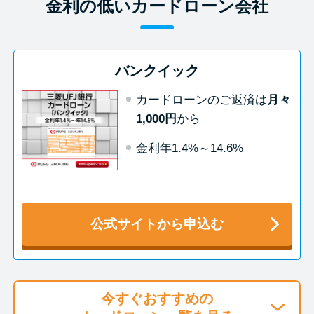
今月の家賃払えない…2ヵ月目に
金利の低いカードローン会社
は解決しないと危険な理由と対
処法3つ
バンクイック
家賃払えないが強制退去は避け
カードローンのご返済は
月々
たい…市役所に相談より賢い方
1,000円
から
法2選
金利年1.4%～14.6%
街金とは？絶対審査通る？借金
に悩む人へ街金をおすすめしな
い理由
公式サイトから申込む
質屋でお金を借りるには？年利
やシステムをカードローンと比
較
今すぐおすすめの