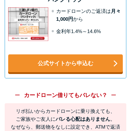
方法はどれ？
カードローンのご返済は
月々
1,000円
から
年収が低い＆他社借入があると
落ちる？バンクイックの口コミ
金利年1.4%～14.6%
を分析
みずほ銀行カードローンの問い
公式サイトから申込む
合わせ先とシーン別の問い合わ
せ方法
カードローン借りてもバレない？
リボ払いからカードローンに乗り換えても、
ご家族やご友人に
バレる心配はありません
。
なぜなら、郵送物をなしに設定でき、ATMで返済