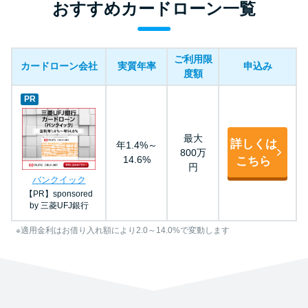
おすすめカードローン一覧
ご利用限
カードローン会社
実質年率
申込み
度額
PR
最大
詳しくは
年1.4%～
800万
14.6%
こちら
円
バンクイック
【PR】sponsored
by 三菱UFJ銀行
※適用金利はお借り入れ額により2.0～14.0%で変動します