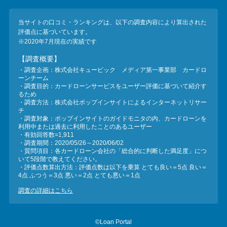
当サイトの口コミ・ランキングは、以下の調査内容により算出された
評価点に基づいています。
※2020年7月現在の実績です
【調査概要】
・調査企画：株式会社キュービック メディア第一事業部 カードロ
ーンチーム
・調査目的：カードローンサービスをユーザー評価に基づいて紹介す
るため
・調査方法：株式会社ポップインサイトによるインターネットリサー
チ
・調査対象：ポップインサイトのガイドモニタの内、カードローンを
利用中または過去に利用したことのあるユーザー
・有効回答数=1,911
・調査期間：2020/05/26～2020/06/02
・質問項目：各カードローン会社の「総合的に判断した満足度」につ
いて5段階で教えてください。
・評価点数算出方法：評価点数は以下を乗算 とても良い＝5点 良い＝
4点 ふつう＝3点 悪い＝2点 とても悪い＝1点
調査の詳細はこちら
©Loan Portal