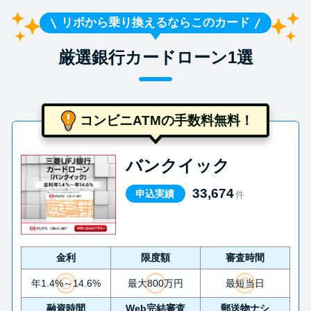
リボから乗り換えるならこのカード
厳選銀行カードローン1選
コンビニATMの手数料無料！
バンクイック
33,674
申込実績
件
金利
限度額
審査時間
年1.4%～14.6%
最大800万円
最短当日
融資時間
Web完結審査
郵送物ナシ