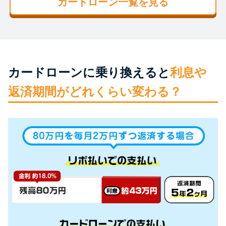
カードローン一覧を見る
未成年でもお金を借りられる？
学生がお金を借りる方法があ
る？
学生がお金を借りる方法は？親
カードローンに乗り換えると
利息や
へのバレにくさや将来への影響
返済期間がどれくらい変わる？
を解説
ソフト闇金とは？悪質な手口に
は要注意！
090金融（闇金）からお金を借り
てはいけない理由と借りた場合
の対処法