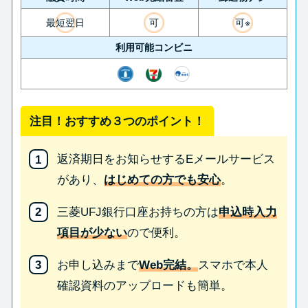
最短翌日
可
可※
利用可能コンビニ
注目！おすすめ３つのポイント！
返済期日をお知らせするEメールサービス
があり、
はじめての方でも安心
。
三菱UFJ銀行口座お持ちの方は
申込時入力
項目が少ない
ので便利。
お申し込みまで
Web完結。
スマホで本人
確認資料のアップロードも簡単。