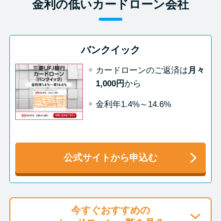
今月の家賃払えない…2ヵ月目に
金利の低いカードローン会社
は解決しないと危険な理由と対
処法3つ
バンクイック
家賃払えないが強制退去は避け
カードローンのご返済は
月々
たい…市役所に相談より賢い方
1,000円
から
法2選
金利年1.4%～14.6%
街金とは？絶対審査通る？借金
に悩む人へ街金をおすすめしな
い理由
公式サイトから申込む
質屋でお金を借りるには？年利
やシステムをカードローンと比
較
今すぐおすすめの