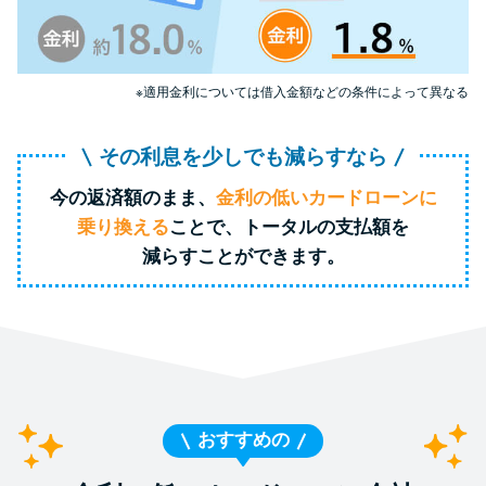
特集ページ一覧
※適用金利については借入金額などの条件によって異なる
種類や特徴で探す
その利息を少しでも減らすなら
銀行カードローンを選ぶべき4つ
今の返済額のまま、
金利の低いカードローンに
の理由
乗り換える
ことで、トータルの支払額を
減らすことができます。
無利息期間を利用して利息0円で
お金を借りる3つのポイント
種類・特徴別一覧
その他コラム
おすすめの