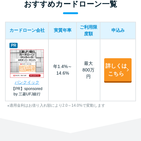
おすすめカードローン一覧
ご利用限
カードローン会社
実質年率
申込み
度額
PR
最大
詳しくは
年1.4%～
800万
14.6%
こちら
円
バンクイック
【PR】sponsored
by 三菱UFJ銀行
※適用金利はお借り入れ額により2.0～14.0%で変動します