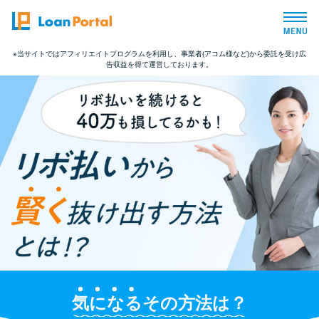
※当サイトではアフィリエイトプログラムを利用し、事業者(アコム様など)から委託を受け広
告収益を得て運営しております。
トップページ
おすすめコンテンツ
総合人気ランキング
とにかくすぐ借りたい方向け
バレずに借りたい方向け
審査が不安な方向け
気になる
その方法は？