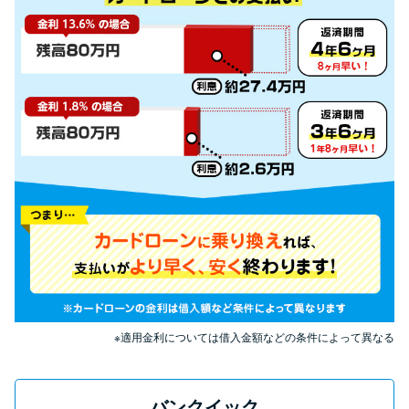
申し込みブラックとは?判断の目
安や審査に通らない理由
ブラックでもお金を借りるに
は？3つの判断基準と工面法
アコムはブラックでも審査に通
る？ 自分がブラックか確かめる
方法
アコムとレイクどっちがいい
の？ カードローンの選び方を徹
底解説！
※適用金利については借入金額などの条件によって異なる
プロミスの返済方法を徹底解
説！ もっとも便利でお得な返済
バンクイック