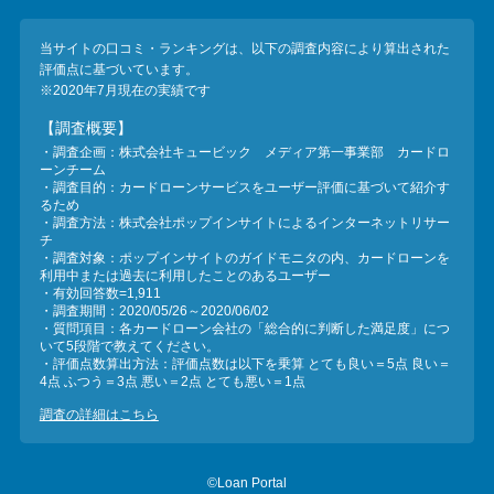
当サイトの口コミ・ランキングは、以下の調査内容により算出された
評価点に基づいています。
※2020年7月現在の実績です
【調査概要】
・調査企画：株式会社キュービック メディア第一事業部 カードロ
ーンチーム
・調査目的：カードローンサービスをユーザー評価に基づいて紹介す
るため
・調査方法：株式会社ポップインサイトによるインターネットリサー
チ
・調査対象：ポップインサイトのガイドモニタの内、カードローンを
利用中または過去に利用したことのあるユーザー
・有効回答数=1,911
・調査期間：2020/05/26～2020/06/02
・質問項目：各カードローン会社の「総合的に判断した満足度」につ
いて5段階で教えてください。
・評価点数算出方法：評価点数は以下を乗算 とても良い＝5点 良い＝
4点 ふつう＝3点 悪い＝2点 とても悪い＝1点
調査の詳細はこちら
©Loan Portal