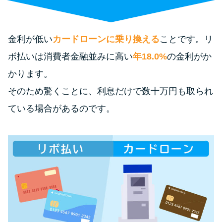
便利なコンテンツ
カードローン診断
金利が低い
カードローンに乗り換える
ことです。リ
ボ払いは消費者金融並みに高い
年18.0%
の金利がか
カードローンQ&A
かります。
特集ページ
そのため驚くことに、利息だけで数十万円も取られ
ている場合があるのです。
リボ払いをそのまま払いきると
損！
カードローンの見直しで40万円
得した話
最速！最短40分で借りられるカ
ードローン