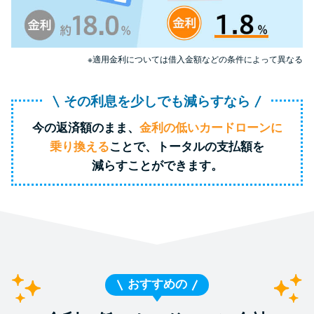
特集ページ一覧
※適用金利については借入金額などの条件によって異なる
種類や特徴で探す
その利息を少しでも減らすなら
銀行カードローンを選ぶべき4つ
今の返済額のまま、
金利の低いカードローンに
の理由
乗り換える
ことで、トータルの支払額を
減らすことができます。
無利息期間を利用して利息0円で
お金を借りる3つのポイント
種類・特徴別一覧
その他コラム
おすすめの