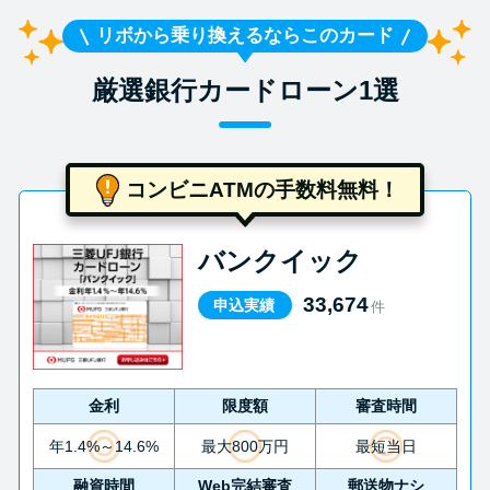
リボから乗り換えるならこのカード
厳選銀行カードローン1選
コンビニATMの手数料無料！
バンクイック
33,674
申込実績
件
金利
限度額
審査時間
年1.4%～14.6%
最大800万円
最短当日
融資時間
Web完結審査
郵送物ナシ