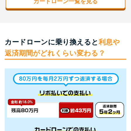
カードローン一覧を見る
未成年でもお金を借りられる？
学生がお金を借りる方法があ
る？
学生がお金を借りる方法は？親
カードローンに乗り換えると
利息や
へのバレにくさや将来への影響
返済期間がどれくらい変わる？
を解説
ソフト闇金とは？悪質な手口に
は要注意！
090金融（闇金）からお金を借り
てはいけない理由と借りた場合
の対処法