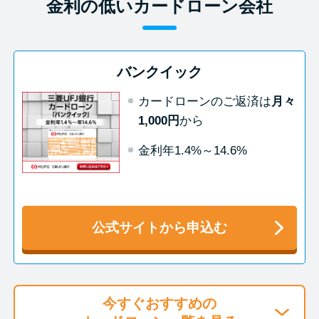
今月の家賃払えない…2ヵ月目に
金利の低いカードローン会社
は解決しないと危険な理由と対
処法3つ
バンクイック
家賃払えないが強制退去は避け
カードローンのご返済は
月々
たい…市役所に相談より賢い方
1,000円
から
法2選
金利年1.4%～14.6%
街金とは？絶対審査通る？借金
に悩む人へ街金をおすすめしな
い理由
公式サイトから申込む
質屋でお金を借りるには？年利
やシステムをカードローンと比
較
今すぐおすすめの