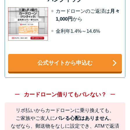
方法はどれ？
カードローンのご返済は
月々
1,000円
から
年収が低い＆他社借入があると
落ちる？バンクイックの口コミ
金利年1.4%～14.6%
を分析
みずほ銀行カードローンの問い
公式サイトから申込む
合わせ先とシーン別の問い合わ
せ方法
カードローン借りてもバレない？
リボ払いからカードローンに乗り換えても、
ご家族やご友人に
バレる心配はありません
。
なぜなら、郵送物をなしに設定でき、ATMで返済