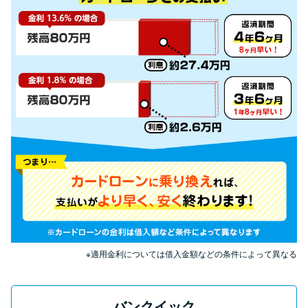
申し込みブラックとは?判断の目
安や審査に通らない理由
ブラックでもお金を借りるに
は？3つの判断基準と工面法
アコムはブラックでも審査に通
る？ 自分がブラックか確かめる
方法
アコムとレイクどっちがいい
の？ カードローンの選び方を徹
底解説！
※適用金利については借入金額などの条件によって異なる
プロミスの返済方法を徹底解
説！ もっとも便利でお得な返済
バンクイック