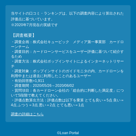
当サイトの口コミ・ランキングは、以下の調査内容により算出された
評価点に基づいています。
※2020年7月現在の実績です
【調査概要】
・調査企画：株式会社キュービック メディア第一事業部 カードロ
ーンチーム
・調査目的：カードローンサービスをユーザー評価に基づいて紹介す
るため
・調査方法：株式会社ポップインサイトによるインターネットリサー
チ
・調査対象：ポップインサイトのガイドモニタの内、カードローンを
利用中または過去に利用したことのあるユーザー
・有効回答数=1,911
・調査期間：2020/05/26～2020/06/02
・質問項目：各カードローン会社の「総合的に判断した満足度」につ
いて5段階で教えてください。
・評価点数算出方法：評価点数は以下を乗算 とても良い＝5点 良い＝
4点 ふつう＝3点 悪い＝2点 とても悪い＝1点
調査の詳細はこちら
©Loan Portal