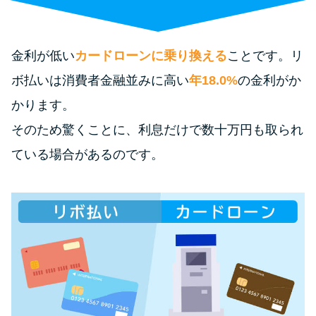
便利なコンテンツ
カードローン診断
金利が低い
カードローンに乗り換える
ことです。リ
ボ払いは消費者金融並みに高い
年18.0%
の金利がか
カードローンQ&A
かります。
特集ページ
そのため驚くことに、利息だけで数十万円も取られ
ている場合があるのです。
リボ払いをそのまま払いきると
損！
カードローンの見直しで40万円
得した話
最速！最短40分で借りられるカ
ードローン