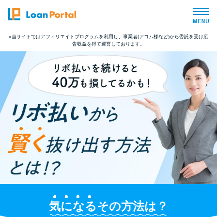
※当サイトではアフィリエイトプログラムを利用し、事業者(アコム様など)から委託を受け広
告収益を得て運営しております。
トップページ
おすすめコンテンツ
総合人気ランキング
とにかくすぐ借りたい方向け
バレずに借りたい方向け
審査が不安な方向け
気になる
その方法は？