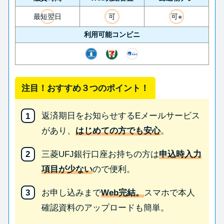
最短翌日
可
可※
利用可能コンビニ
注目！おすすめ３つのポイント！
返済期日をお知らせするEメールサービス
があり、
はじめての方でも安心
。
三菱UFJ銀行口座お持ちの方は
申込時入力
項目が少ない
ので便利。
お申し込みまで
Web完結。
スマホで本人
確認資料のアップロードも簡単。