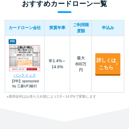
おすすめカードローン一覧
ご利用限
カードローン会社
実質年率
申込み
度額
PR
最大
詳しくは
年1.4%～
800万
14.6%
こちら
円
バンクイック
【PR】sponsored
by 三菱UFJ銀行
※適用金利はお借り入れ額により2.0～14.0%で変動します