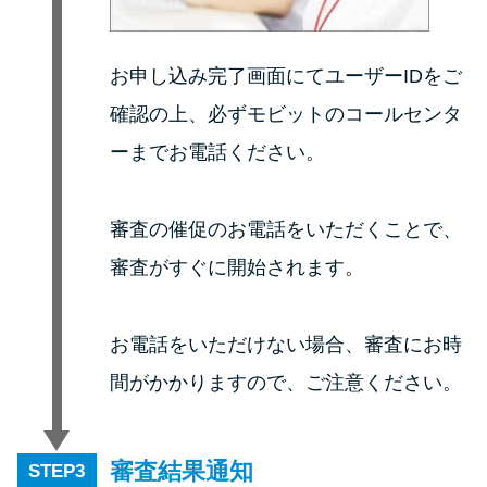
方法はどれ？
お申し込み完了画面にてユーザーIDをご
年収が低い＆他社借入があると
落ちる？バンクイックの口コミ
確認の上、必ずモビットのコールセンタ
を分析
ーまでお電話ください。
みずほ銀行カードローンの問い
審査の催促のお電話をいただくことで、
合わせ先とシーン別の問い合わ
せ方法
審査がすぐに開始されます。
お電話をいただけない場合、審査にお時
間がかかりますので、ご注意ください。
審査結果通知
STEP