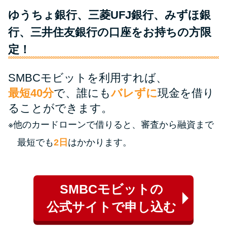
ゆうちょ銀行、三菱UFJ銀行、みずほ銀
特集ページ一覧
行、三井住友銀行の口座をお持ちの方限
定！
種類や特徴で探す
SMBCモビットを利用すれば、
銀行カードローンを選ぶべき4つ
最短40分
で、誰にも
バレずに
現金を借り
の理由
ることができます。
※他のカードローンで借りると、審査から融資まで
無利息期間を利用して利息0円で
お金を借りる3つのポイント
最短でも
2日
はかかります。
種類・特徴別一覧
SMBCモビットの
その他コラム
公式サイトで申し込む