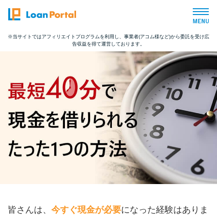
※当サイトではアフィリエイトプログラムを利用し、事業者(アコム様など)から委託を受け広
告収益を得て運営しております。
トップページ
おすすめコンテンツ
総合人気ランキング
とにかくすぐ借りたい方向け
バレずに借りたい方向け
審査が不安な方向け
皆さんは、
今すぐ現金が必要
になった経験はありま