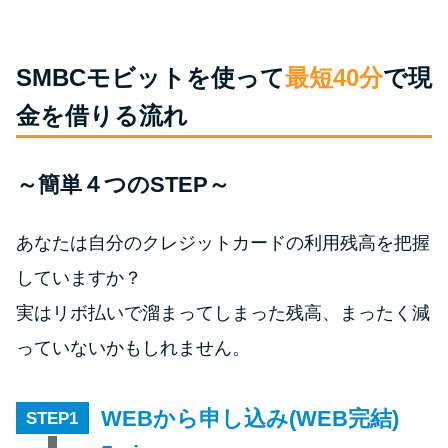
今月の家賃払えない…2ヵ月目に
は解決しないと危険な理由と対
処法3つ
SMBCモビットを使って
最短40分
で現
金を借りる流れ
家賃払えないが強制退去は避け
たい…市役所に相談より賢い方
法2選
～簡単４つのSTEP～
街金とは？絶対審査通る？借金
あなたは自分のクレジットカードの利用残高を把握
に悩む人へ街金をおすすめしな
していますか？
い理由
実はリボ払いで溜まってしまった残高、まったく減
っていないかもしれません。
質屋でお金を借りるには？年利
やシステムをカードローンと比
較
WEBから申し込み(WEB完結)
STEP