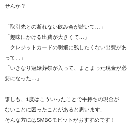
便利なコンテンツ
せんか？
カードローン診断
「取引先との断れない飲み会が続いて…」
カードローンQ&A
「趣味にかける出費が大きくて…」
「クレジットカードの明細に残したくない出費があ
特集ページ
って…」
「いきなり冠婚葬祭が入って、まとまった現金が必
リボ払いをそのまま払いきると
損！
要になった…」
カードローンの見直しで40万円
誰しも、1度はこういったことで手持ちの現金が
得した話
ないことに困ったことがあると思います。
そんな方にはSMBCモビットがおすすめです！
最速！最短40分で借りられるカ
ードローン