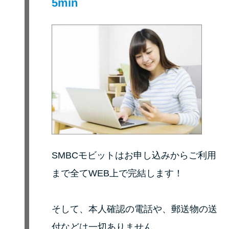
5min
未成年でもお金を借りられる？
学生がお金を借りる方法があ
る？
学生がお金を借りる方法は？親
へのバレにくさや将来への影響
を解説
ソフト闇金とは？悪質な手口に
は要注意！
SMBCモビットはお申し込みからご利用
090金融（闇金）からお金を借り
まで全てWEB上で完結します！
てはいけない理由と借りた場合
の対処法
そして、本人確認の電話や、郵送物の送
付などは一切ありません。