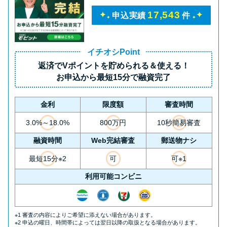
17,543
申込実績
件
イチオシPoint
返済で
Vポイント
を貯められる＆使える！
お申込から
最短15分
で融資完了
金利
限度額
審査時間
3.0%～18.0%
800万円
10秒簡易審査
融資時間
Web完結審査
郵送物ナシ
最短15分※2
可
可※1
利用可能コンビニ
※1 審査の内容によりご希望に添えない場合があります。
※2 申込の曜日、時間帯によっては翌日以降の取扱となる場合があります。