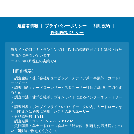
運営者情報
プライバシーポリシー
利用規約
外部送信ポリシー
当サイトの口コミ・ランキングは、以下の調査内容により算出された
評価点に基づいています。
※2020年7月現在の実績です
【調査概要】
・調査企画：株式会社キュービック メディア第一事業部 カードロ
ーンチーム
・調査目的：カードローンサービスをユーザー評価に基づいて紹介す
るため
・調査方法：株式会社ポップインサイトによるインターネットリサー
チ
・調査対象：ポップインサイトのガイドモニタの内、カードローンを
利用中または過去に利用したことのあるユーザー
・有効回答数=1,911
・調査期間：2020/05/26～2020/06/02
・質問項目：各カードローン会社の「総合的に判断した満足度」につ
いて5段階で教えてください。