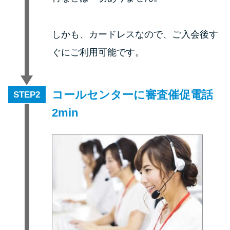
申し込みブラックとは?判断の目
安や審査に通らない理由
しかも、カードレスなので、ご入会後す
ブラックでもお金を借りるに
ぐにご利用可能です。
は？3つの判断基準と工面法
アコムはブラックでも審査に通
コールセンターに審査催促電話
STEP
る？ 自分がブラックか確かめる
2min
方法
アコムとレイクどっちがいい
の？ カードローンの選び方を徹
底解説！
プロミスの返済方法を徹底解
説！ もっとも便利でお得な返済