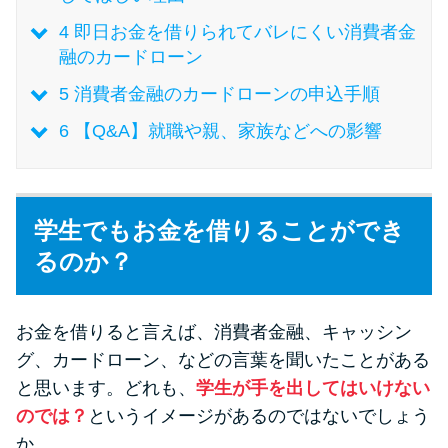
未成年でもお金を借りられる？
4
即日お金を借りられてバレにくい消費者金
学生がお金を借りる方法があ
融のカードローン
る？
5
消費者金融のカードローンの申込手順
学生がお金を借りる方法は？親
6
【Q&A】就職や親、家族などへの影響
へのバレにくさや将来への影響
を解説
学生でもお金を借りることができ
ソフト闇金とは？悪質な手口に
るのか？
は要注意！
お金を借りると言えば、消費者金融、キャッシン
090金融（闇金）からお金を借り
てはいけない理由と借りた場合
グ、カードローン、などの言葉を聞いたことがある
の対処法
と思います。どれも、
学生が手を出してはいけない
のでは？
というイメージがあるのではないでしょう
か。