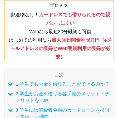
今月の家賃払えない…2ヵ月目に
プロミス
は解決しないと危険な理由と対
郵送物なし！
カードレスでも借りられるので親
処法3つ
バレしにくい
家賃払えないが強制退去は避け
Webなら最短30分融資も可能
たい…市役所に相談より賢い方
はじめての利用なら
最大30日間金利ゼロ円（※メ
法2選
ールアドレスの登録とWeb明細利用の登録が必
要）
街金とは？絶対審査通る？借金
に悩む人へ街金をおすすめしな
目次
い理由
1
学生でもお金を借りることができるのか？
質屋でお金を借りるには？年利
2
学生がお金を借りる各手段のメリット・デ
やシステムをカードローンと比
メリットを比較
較
3
学生には消費者金融のカードローンを検討
してほしい理由