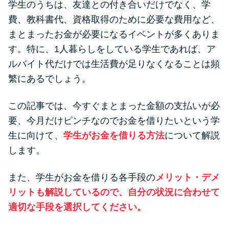
学生のうちは、友達との付き合いだけでなく、学
便利なコンテンツ
費、教科書代、資格取得のために必要な費用など、
カードローン診断
まとまったお金が必要になるイベントが多くありま
す。特に、1人暮らしをしている学生であれば、ア
ルバイト代だけでは生活費が足りなくなることは頻
カードローンQ&A
繁にあるでしょう。
特集ページ
この記事では、今すぐまとまった金額の支払いが必
リボ払いをそのまま払いきると
要、今月だけピンチなのでお金を借りたいという学
損！
生に向けて、
学生がお金を借りる方法
について解説
します。
カードローンの見直しで40万円
また、学生がお金を借りる各手段の
メリット・デメ
得した話
リットも解説しているので、自分の状況に合わせて
適切な手段を選択してください。
最速！最短40分で借りられるカ
ードローン