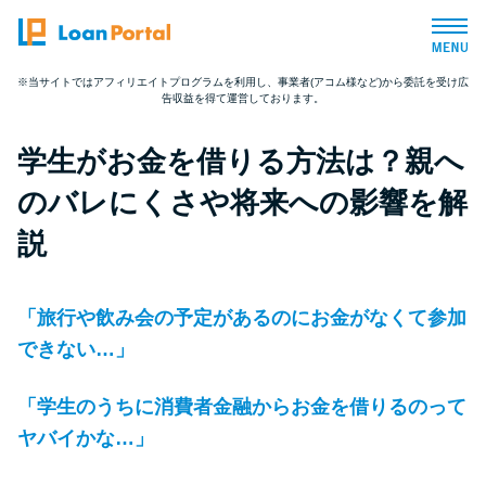
※当サイトではアフィリエイトプログラムを利用し、事業者(アコム様など)から委託を受け広
告収益を得て運営しております。
トップページ
学生がお金を借りる方法は？親へ
おすすめコンテンツ
のバレにくさや将来への影響を解
総合人気ランキング
説
とにかくすぐ借りたい方向け
「旅行や飲み会の予定があるのにお金がなくて参加
できない…」
バレずに借りたい方向け
「学生のうちに消費者金融からお金を借りるのって
審査が不安な方向け
ヤバイかな…」