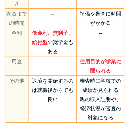
さ
融資まで
–
準備や審査に時間
の時間
がかかる
金利
低金利、無利子、
–
給付型
の奨学金も
ある
用途
–
使用目的が学業に
限られる
その他
返済を開始するの
審査時に学校での
は就職後からでも
成績が見られる
良い
親の収入証明や、
経済状況が審査の
対象になる