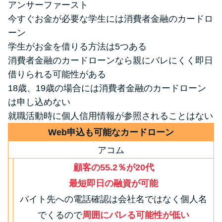
アンサーファースト
今すぐお金が必要な学生には消費者金融のカードロ
特集ページ一覧
ーン
学生がお金を借りる方法は5つある
種類や特徴で探す
消費者金融のカードローンなら親にバレにくく即日
借りられる可能性がある
銀行カードローンを選ぶべき4つ
18歳、19歳の場合には消費者金融のカードローン
の理由
は申し込めない
就職活動時に個人信用情報が参照されることはない
無利息期間を利用して利息0円で
Web申込も可能なカードローン
お金を借りる3つのポイント
アコム
顧客の55.2％が20代
種類・特徴別一覧
最短即日の融資が可能
その他コラム
バイト先への電話確認は会社名ではなく個人名
でくるので
周囲にバレる可能性が低い