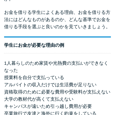
申し込みブラックとは?判断の目
安や審査に通らない理由
お金を借りる学生によくある理由、お金を借りる方
法にはどんなものがあるのか、どんな基準でお金を
ブラックでもお金を借りるに
借りる手段を選ぶと良いのかを見ていきましょう。
は？3つの判断基準と工面法
学生にお金が必要な理由の例
アコムはブラックでも審査に通
る？ 自分がブラックか確かめる
方法
1人暮らしのため家賃や光熱費の支払いができなく
なった
アコムとレイクどっちがいい
授業料を自分で支払っている
の？ カードローンの選び方を徹
アルバイトの収入だけでは生活費が足りない
底解説！
資格取得のために必要な費用や受験料が支払えない
大学の教材代が高くて支払えない
プロミスの返済方法を徹底解
キャンパスが遠いため引っ越し費用が必要
説！ もっとも便利でお得な返済
卒業旅行で友達と海外に行く約束をしている