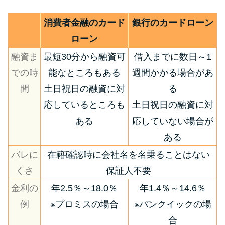
消費者金融のカード
銀行のカードローン
ローン
融資ま
最短30分から融資可
借入までに数日～1
での時
能なところもある
週間かかる場合があ
間
土日祝日の融資に対
る
応しているところも
土日祝日の融資に対
ある
応していない場合が
ある
バレに
在籍確認時に会社名を名乗ることはない
くさ
保証人不要
金利の
年2.5％～18.0％
年1.4％～14.6％
例
※プロミスの場合
※バンクイックの場
合