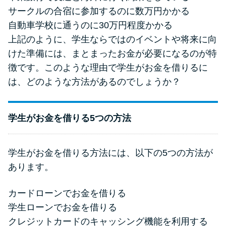
方法はどれ？
サークルの合宿に参加するのに数万円かかる
自動車学校に通うのに30万円程度かかる
年収が低い＆他社借入があると
上記のように、学生ならではのイベントや将来に向
落ちる？バンクイックの口コミ
けた準備には、まとまったお金が必要になるのが特
を分析
徴です。このような理由で学生がお金を借りるに
は、どのような方法があるのでしょうか？
みずほ銀行カードローンの問い
合わせ先とシーン別の問い合わ
学生がお金を借りる5つの方法
せ方法
学生がお金を借りる方法には、以下の5つの方法が
あります。
カードローンでお金を借りる
学生ローンでお金を借りる
クレジットカードのキャッシング機能を利用する