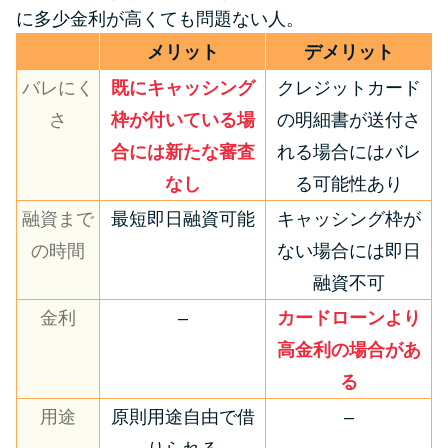
に多少金利が高くても問題ない人。
メリット
デメリット
バレにく
既にキャッシング
クレジットカード
さ
枠が付いている場
の明細書が送付さ
合には新たな審査
れる場合にはバレ
なし
る可能性あり
融資まで
最短即日融資可能
キャッシング枠が
の時間
ない場合には即日
融資不可
金利
–
カードローンより
高金利の場合があ
る
用途
原則用途自由で借
–