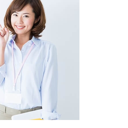
カードローンQ&A
特集ページ
リボ払いをそのまま払いきると損！
カードローンの見直しで40万円得した話
最速！最短40分で借りられるカードローン
特集ページ一覧
種類や特徴で探す
銀行カードローンを選ぶべき4つの理由
無利息期間を利用して利息0円でお金を借りる3
つのポイント