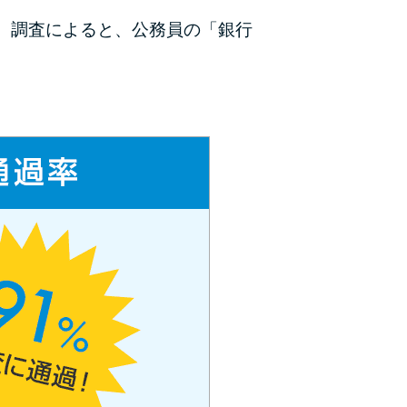
ラックか確かめる方法
。調査によると、公務員の「銀行
アコムとレイクどっちがいいの？ カードロー
ンの選び方を徹底解説！
プロミスの返済方法を徹底解説！ もっとも便
利でお得な返済方法はどれ？
年収が低い＆他社借入があると落ちる？バンク
イックの口コミを分析
みずほ銀行カードローンの問い合わせ先とシー
ン別の問い合わせ方法