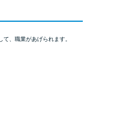
種類・特徴別一覧
その他コラム
して、職業があげられます。
今月の家賃払えない…2ヵ月目には解決しない
と危険な理由と対処法3つ
家賃払えないが強制退去は避けたい…市役所に
相談より賢い方法2選
街金とは？絶対審査通る？借金に悩む人へ街金
をおすすめしない理由
質屋でお金を借りるには？年利やシステムをカ
ードローンと比較