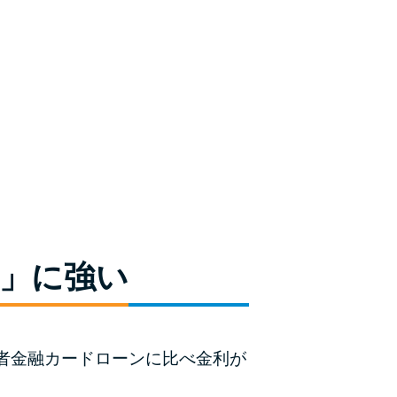
未成年でもお金を借りられる？学生がお金を借
りる方法がある？
学生がお金を借りる方法は？親へのバレにくさ
や将来への影響を解説
ソフト闇金とは？悪質な手口には要注意！
090金融（闇金）からお金を借りてはいけない
理由と借りた場合の対処法
申し込みブラックとは?判断の目安や審査に通
」に強い
らない理由
ブラックでもお金を借りるには？3つの判断基
準と工面法
者金融カードローンに比べ金利が
アコムはブラックでも審査に通る？ 自分がブ