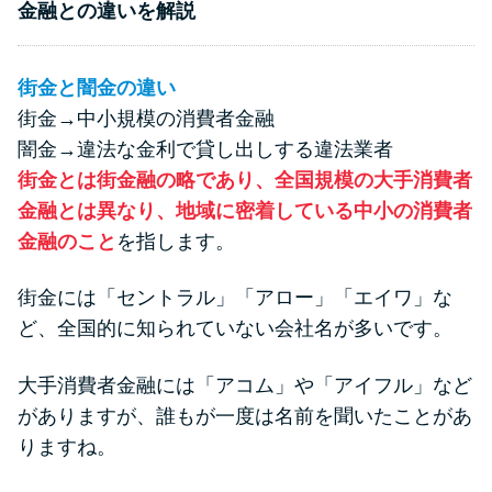
申し込みブラックとは?判断の目
金融との違いを解説
安や審査に通らない理由
街金と闇金の違い
ブラックでもお金を借りるに
街金→中小規模の消費者金融
は？3つの判断基準と工面法
闇金→違法な金利で貸し出しする違法業者
街金とは街金融の略であり、全国規模の大手消費者
アコムはブラックでも審査に通
金融とは異なり、地域に密着している中小の消費者
る？ 自分がブラックか確かめる
金融のこと
を指します。
方法
街金には「セントラル」「アロー」「エイワ」な
アコムとレイクどっちがいい
ど、全国的に知られていない会社名が多いです。
の？ カードローンの選び方を徹
底解説！
大手消費者金融には「アコム」や「アイフル」など
がありますが、誰もが一度は名前を聞いたことがあ
りますね。
プロミスの返済方法を徹底解
説！ もっとも便利でお得な返済