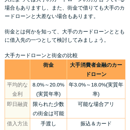
便利なコンテンツ
場合もありますし、また、街金で借りても大手のカ
ードローンと大差ない場合もあります。
カードローン診断
街金とは何かを知って、大手のカードローンととも
カードローンQ&A
に借入先の一つとして検討してみましょう。
特集ページ
大手カードローンと街金の比較
街金
大手消費者金融のカー
リボ払いをそのまま払いきると
ドローン
損！
平均的な
8.0%～20.0%
年3.0%～18.0%(実質年
金利
(実質年率)
率)
カードローンの見直しで40万円
得した話
即日融資
限られた少数
可能な場合アリ
の街金は可能
最速！最短40分で借りられるカ
借入方法
手渡し
振込＆カード
ードローン