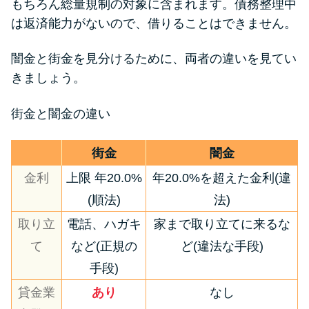
もちろん総量規制の対象に含まれます。債務整理中
は返済能力がないので、借りることはできません。
闇金と街金を見分けるために、両者の違いを見てい
きましょう。
街金と闇金の違い
街金
闇金
金利
上限 年20.0%
年20.0%を超えた金利(違
(順法)
法)
取り立
電話、ハガキ
家まで取り立てに来るな
て
など(正規の
ど(違法な手段)
手段)
貸金業
あり
なし