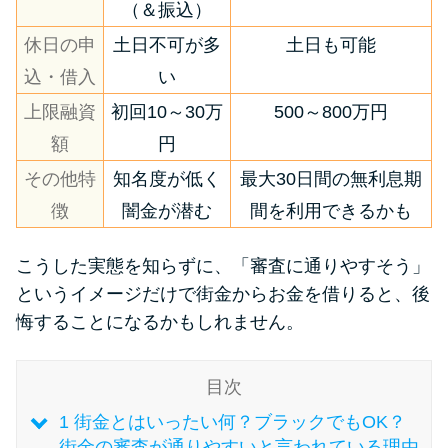
（＆振込）
休日の申
土日不可が多
土日も可能
特集ページ一覧
込・借入
い
種類や特徴で探す
上限融資
初回10～30万
500～800万円
額
円
銀行カードローンを選ぶべき4つ
その他特
知名度が低く
最大30日間の無利息期
の理由
徴
闇金が潜む
間を利用できるかも
無利息期間を利用して利息0円で
こうした実態を知らずに、「審査に通りやすそう」
お金を借りる3つのポイント
というイメージだけで街金からお金を借りると、後
悔することになるかもしれません。
種類・特徴別一覧
目次
その他コラム
1
街金とはいったい何？ブラックでもOK？
街金の審査が通りやすいと言われている理由