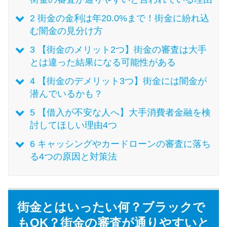
今月の家賃払えない…2ヵ月目に
は解決しないと危険な理由と対
2
街金の金利は年20.0%まで！街金に紛れ込
処法3つ
む闇金の見分け方
3
【街金のメリット2つ】街金の審査は大手
家賃払えないが強制退去は避け
とは違った結果になる可能性がある
たい…市役所に相談より賢い方
4
【街金のデメリット3つ】街金には闇金が
法2選
潜んでいるかも？
5
【借入が不安な人へ】大手消費者金融を検
街金とは？絶対審査通る？借金
討してほしい理由4つ
に悩む人へ街金をおすすめしな
6
キャッシングやカードローンの審査に落ち
い理由
る4つの原因と対策法
質屋でお金を借りるには？年利
やシステムをカードローンと比
較
街金とはいったい何？ブラックで
もOK？街金の審査が通りやすいと