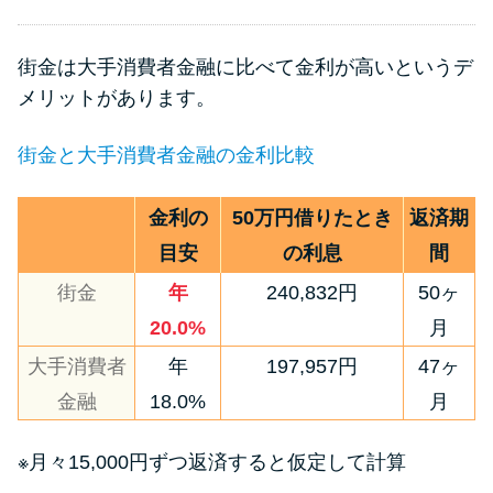
街金は大手消費者金融に比べて金利が高いというデ
メリットがあります。
街金と大手消費者金融の金利比較
金利の
50万円借りたとき
返済期
目安
の利息
間
街金
年
240,832円
50ヶ
20.0%
月
大手消費者
年
197,957円
47ヶ
金融
18.0%
月
※月々15,000円ずつ返済すると仮定して計算