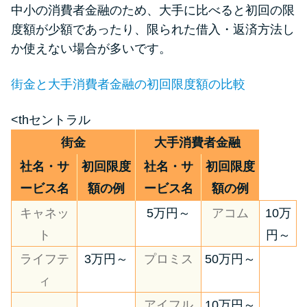
中小の消費者金融のため、大手に比べると初回の限
度額が少額であったり、限られた借入・返済方法し
か使えない場合が多いです。
街金と大手消費者金融の初回限度額の比較
<thセントラル
街金
大手消費者金融
社名・サ
初回限度
社名・サ
初回限度
ービス名
額の例
ービス名
額の例
キャネッ
5万円～
アコム
10万
ト
円～
ライフテ
3万円～
プロミス
50万円～
ィ
アイフル
10万円～