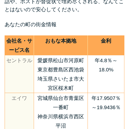
話や、ポストが督促状で埋め尽くされる、なんてこ
とはないので安心してください。
あなたの町の街金情報
会社名・サ
おもな本拠地
金利
ービス名
セントラル
愛媛県松山市河原町
年4.8％～
東京都豊島区西池袋
18.0%
埼玉県さいたま市大
宮区桜木町
エイワ
宮城県仙台市青葉区
年17.9507％
一番町
～19.9436％
神奈川県横浜市西区
平沼