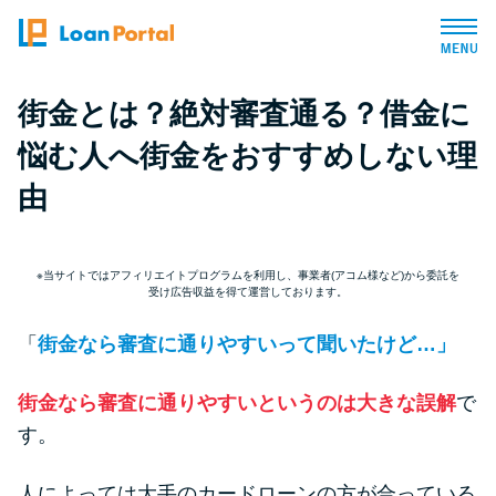
街金とは？絶対審査通る？借金に
トップページ
悩む人へ街金をおすすめしない理
おすすめコンテンツ
由
総合人気ランキング
※当サイトではアフィリエイトプログラムを利用し、事業者(アコム様など)から委託を
受け広告収益を得て運営しております。
とにかくすぐ借りたい方向け
「
街金なら審査に通りやすいって聞いたけど…」
バレずに借りたい方向け
街金なら審査に通りやすいというのは大きな誤解
で
す。
審査が不安な方向け
人によっては大手のカードローンの方が合っている