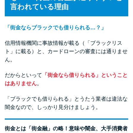
未成年でもお金を借りられる？
言われている理由
学生がお金を借りる方法があ
る？
「街金ならブラックでも借りられる…？」
学生がお金を借りる方法は？親
信用情報機関に事故情報が載る（「ブラックリス
へのバレにくさや将来への影響
ト」に載る）と、カードローンの審査には通りませ
を解説
ん。
ソフト闇金とは？悪質な手口に
だからといって
「街金なら借りられる」ということ
は要注意！
はありません
。
「ブラックでも借りられる」とうたう業者は違法な
090金融（闇金）からお金を借り
てはいけない理由と借りた場合
闇金なので、しっかり見分けましょう。
の対処法
街金とは「街金融」の略！意味や闇金、大手消費者