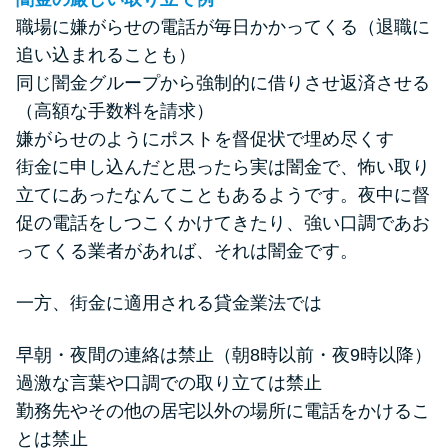
職場に嫌がらせの電話が毎日かかってくる（退職に
追い込まれることも）
同じ闇金グループから強制的に借りさせ返済させる
（高額な手数料を請求）
嫌がらせのようにポストを督促状で埋め尽くす
街金に申し込んだと思ったら実は闇金で、怖い取り
立てにあったなんてこともあるようです。夜中に督
促の電話をしつこくかけてきたり、強い口調であお
ってくる業者があれば、それは闇金です。
一方、街金に適用される貸金業法では
早朝・夜間の連絡は禁止（朝8時以前・夜9時以降）
過激な言葉や口調での取り立ては禁止
勤務先やその他の居宅以外の場所に電話をかけるこ
とは禁止