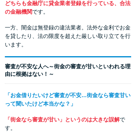
どちらも金融庁に貸金業者登録を行っている、合法
方法はどれ？
の金融機関
です。
年収が低い＆他社借入があると
一方、闇金は無登録の違法業者。法外な金利でお金
落ちる？バンクイックの口コミ
を貸したり、法の限度を超えた厳しい取り立てを行
を分析
います。
みずほ銀行カードローンの問い
合わせ先とシーン別の問い合わ
審査が不安な人へ～街金の審査が甘いといわれる理
せ方法
由に根拠はない！～
「お金借りたいけど審査が不安…街金なら審査甘い
って聞いたけど本当かな？」
「街金なら審査が甘い」というのは大きな誤解
で
す。