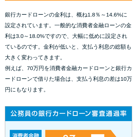
申し込みブラックとは?判断の目
安や審査に通らない理由
銀行カードローンの金利は、概ね1.8％～14.6%に
設定されています。一般的な消費者金融ローンの金
ブラックでもお金を借りるに
は？3つの判断基準と工面法
利は3.0～18.0%ですので、大幅に低めに設定され
ているのです。金利が低いと、支払う利息の総額も
アコムはブラックでも審査に通
大きく変わってきます。
る？ 自分がブラックか確かめる
例えば、70万円を消費者金融カードローンと銀行カ
方法
ードローンで借りた場合は、支払う利息の差は10万
アコムとレイクどっちがいい
円にもなります。
の？ カードローンの選び方を徹
底解説！
プロミスの返済方法を徹底解
説！ もっとも便利でお得な返済