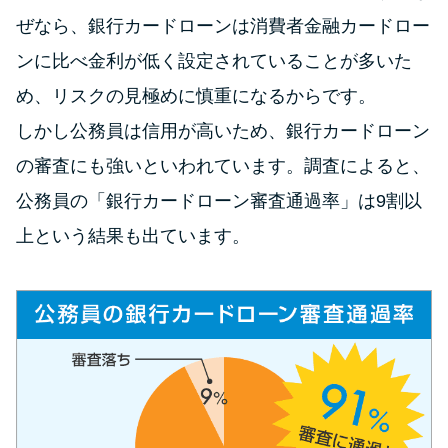
今月の家賃払えない…2ヵ月目に
ぜなら、銀行カードローンは消費者金融カードロー
は解決しないと危険な理由と対
処法3つ
ンに比べ金利が低く設定されていることが多いた
め、リスクの見極めに慎重になるからです。
家賃払えないが強制退去は避け
しかし公務員は信用が高いため、銀行カードローン
たい…市役所に相談より賢い方
の審査にも強いといわれています。調査によると、
法2選
公務員の「銀行カードローン審査通過率」は9割以
街金とは？絶対審査通る？借金
上という結果も出ています。
に悩む人へ街金をおすすめしな
い理由
質屋でお金を借りるには？年利
やシステムをカードローンと比
較