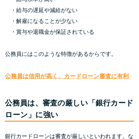
給与の遅延や減給がない
特集ページ一覧
解雇になることが少ない
賞与や退職金が保証されている
種類や特徴で探す
銀行カードローンを選ぶべき4つ
公務員にはこのような特徴があるからです。
の理由
公務員は信用が高く、カードローン審査に有利
無利息期間を利用して利息0円で
お金を借りる3つのポイント
公務員は、審査の厳しい「銀行カード
種類・特徴別一覧
ローン」に強い
その他コラム
銀行カードローンは審査が厳しいといわれます。な