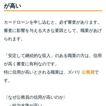
便利なコンテンツ
が高い
カードローン診断
カードローンを申し込むと、必ず審査があります。
カードローンQ&A
審査に影響を与える大きな要因として、職業があげ
られます。
特集ページ
「安定して継続的な収入」のある職業の方は、信用
リボ払いをそのまま払いきると
損！
が高く審査に有利なのです。
特に信用が高いとされる職業は、ズバリ
公務員
で
カードローンの見直しで40万円
す。
得した話
〈なぜ公務員の信用が高いのか〉
最速！最短40分で借りられるカ
ードローン
給与水準が高い