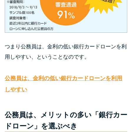
未成年でもお金を借りられる？
学生がお金を借りる方法があ
る？
学生がお金を借りる方法は？親
へのバレにくさや将来への影響
つまり公務員は、金利の低い銀行カードローンを利
を解説
用しやすい、ということなのです。
ソフト闇金とは？悪質な手口に
公務員は、金利の低い銀行カードローンを利用
は要注意！
しやすい
090金融（闇金）からお金を借り
てはいけない理由と借りた場合
公務員は、メリットの多い「銀行カー
の対処法
ドローン」を選ぶべき