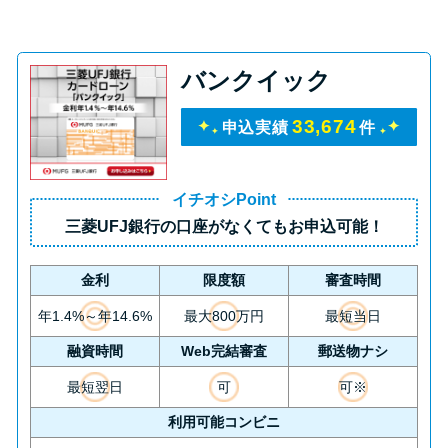
バンクイック
33,674
申込実績
件
イチオシPoint
三菱UFJ銀行の口座がなくてもお申込可能！
金利
限度額
審査時間
年1.4%～年14.6%
最大800万円
最短当日
融資時間
Web完結審査
郵送物ナシ
最短翌日
可
可※
利用可能コンビニ