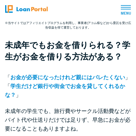
※当サイトではアフィリエイトプログラムを利用し、事業者(アコム様など)から委託を受け広
告収益を得て運営しております。
トップページ
未成年でもお金を借りられる？学
おすすめコンテンツ
生がお金を借りる方法がある？
総合人気ランキング
「
お金が必要になったけれど親にはバレたくない
」
とにかくすぐ借りたい方向け
「
学生だけど銀行や街金でお金を貸してくれるか
な？
」
バレずに借りたい方向け
未成年の学生でも、旅行費やサークル活動費などが
バイト代や仕送りだけでは足りず、早急にお金が必
審査が不安な方向け
要になることもありますよね。