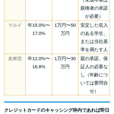
（未成年者は
親権者の承諾
が必要）
マルイ
年15.0%〜
1万円〜50
安定した収入
17.0%
万円
のある学生、
または当社基
準を満たす人
友林堂
年12.0%〜
1万円〜30
親の承諾、保
16.8%
万円
証人の必要な
し（年齢につ
いては要問合
せ）
クレジットカードのキャッシング枠内であれば即日