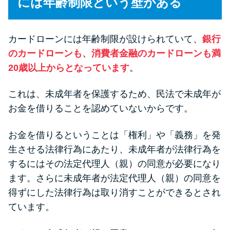
には年齢制限という壁がある
今月の家賃払えない…2ヵ月目に
は解決しないと危険な理由と対
処法3つ
カードローンには年齢制限が設けられていて、
銀行
のカードローンも、消費者金融のカードローンも満
家賃払えないが強制退去は避け
20歳以上からとなっています
。
たい…市役所に相談より賢い方
法2選
これは、未成年者を保護するため、民法で未成年が
お金を借りることを認めていないからです。
街金とは？絶対審査通る？借金
に悩む人へ街金をおすすめしな
お金を借りるということは「権利」や「義務」を発
い理由
生させる法律行為にあたり、未成年者が法律行為を
するにはその法定代理人（親）の同意が必要になり
ます。さらに未成年者が法定代理人（親）の同意を
質屋でお金を借りるには？年利
やシステムをカードローンと比
得ずにした法律行為は取り消すことができるとされ
較
ています。