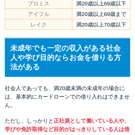
プロミス
満20歳以上69歳以下
方法はどれ？
アイフル
満20歳以上69歳まで
年収が低い＆他社借入があると
レイク
満20歳以上70歳以下
落ちる？バンクイックの口コミ
を分析
未成年でも一定の収入がある社会
人や学び目的ならお金を借りる方
みずほ銀行カードローンの問い
合わせ先とシーン別の問い合わ
法がある
せ方法
社会人であっても、満20歳未満の未成年の場合に
は、基本的にカードローンでの借り入れはできませ
ん。
ただし、しっかりと
正社員として働いている人や、
学びや免許取得など目的がはっきりしている人は借