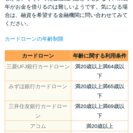
申し込みブラックとは?判断の目
年がお金を借りるのは難しいようです。気になる場
安や審査に通らない理由
合は、融資を希望する金融機関に問い合わせてみて
ください。
ブラックでもお金を借りるに
は？3つの判断基準と工面法
カードローンの年齢制限
アコムはブラックでも審査に通
カードローン
年齢に関する利用条件
る？ 自分がブラックか確かめる
三菱UFJ銀行カードローン
満20歳以上満64歳以
方法
下
みずほ銀行カードローン
満20歳以上満65歳以
アコムとレイクどっちがいい
の？ カードローンの選び方を徹
下
底解説！
三井住友銀行カードロー
満20歳以上満69歳以
ン
下
プロミスの返済方法を徹底解
アコム
満20歳以上
説！ もっとも便利でお得な返済