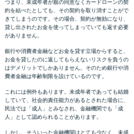
つまり、未成年者が親の同意なくカードローンの契
未成年でもお金を借りられる？
約を結べたとしても、その契約を取り消すことがで
学生がお金を借りる方法があ
きてしまうのです。その場合、契約が無効になり、
る？
貸し出されたお金を使ってしまっていても返す必要
がありません。
学生がお金を借りる方法は？親
へのバレにくさや将来への影響
銀行や消費者金融などお金を貸す立場からすると、
を解説
お金を貸したのに返してもらえないリスクを負うの
はデメリットでしかありません。そのため銀行や消
ソフト闇金とは？悪質な手口に
費者金融は年齢制限を設けているのです。
は要注意！
これには例外もあります。未成年者であっても結婚
090金融（闇金）からお金を借り
していて、社会的責任能力があるとされた場合に、
てはいけない理由と借りた場合
民法では「成人」とみなされ、金融機関でも「成
の対処法
人」として認められることがあります。
しかし、そういった金融機関はとても少なく、未成