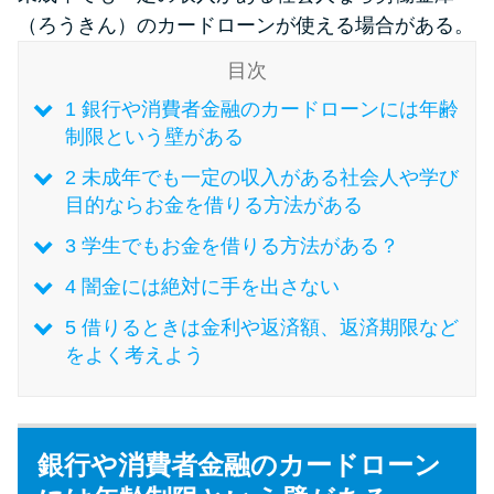
（ろうきん）のカードローンが使える場合がある。
特集ページ一覧
目次
1
銀行や消費者金融のカードローンには年齢
種類や特徴で探す
制限という壁がある
2
未成年でも一定の収入がある社会人や学び
銀行カードローンを選ぶべき4つ
目的ならお金を借りる方法がある
の理由
3
学生でもお金を借りる方法がある？
無利息期間を利用して利息0円で
4
闇金には絶対に手を出さない
お金を借りる3つのポイント
5
借りるときは金利や返済額、返済期限など
をよく考えよう
種類・特徴別一覧
その他コラム
銀行や消費者金融のカードローン