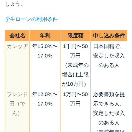
しょう。
学生ローンの利用条件
会社名
年利
限度額
申し込み条件
カレッヂ
年15.0%〜
1千円〜50
日本国籍で、
17.0%
万円
安定した収入
（未成年の
のある人
場合は上限
が10万円）
フレンド
年12.0%〜
1万円〜50
必要書類を提
田（で
17.0%
万円
示できる人、
ん）
安定した収入
のある人