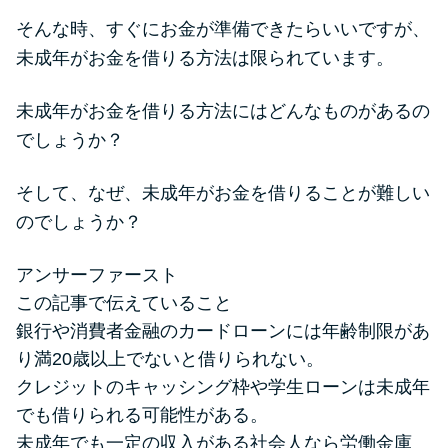
便利なコンテンツ
そんな時、すぐにお金が準備できたらいいですが、
未成年がお金を借りる方法は限られています。
カードローン診断
未成年がお金を借りる方法にはどんなものがあるの
カードローンQ&A
でしょうか？
特集ページ
そして、なぜ、未成年がお金を借りることが難しい
のでしょうか？
リボ払いをそのまま払いきると
損！
アンサーファースト
この記事で伝えていること
カードローンの見直しで40万円
銀行や消費者金融のカードローンには年齢制限があ
得した話
り満20歳以上でないと借りられない。
クレジットのキャッシング枠や学生ローンは未成年
最速！最短40分で借りられるカ
でも借りられる可能性がある。
ードローン
未成年でも一定の収入がある社会人なら労働金庫