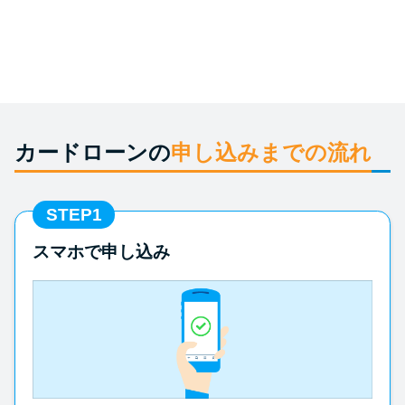
申し込みブラックとは?判断の目
安や審査に通らない理由
ブラックでもお金を借りるに
は？3つの判断基準と工面法
カードローンの
申し込みまでの流れ
アコムはブラックでも審査に通
る？ 自分がブラックか確かめる
方法
STEP1
スマホで申し込み
アコムとレイクどっちがいい
の？ カードローンの選び方を徹
底解説！
プロミスの返済方法を徹底解
説！ もっとも便利でお得な返済