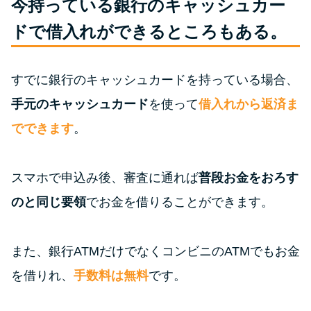
今持っている銀行のキャッシュカー
今月の家賃払えない…2ヵ月目に
は解決しないと危険な理由と対
ドで借入れができるところもある。
処法3つ
すでに銀行のキャッシュカードを持っている場合、
家賃払えないが強制退去は避け
たい…市役所に相談より賢い方
手元のキャッシュカード
を使って
借入れから返済ま
法2選
でできます
。
街金とは？絶対審査通る？借金
スマホで申込み後、審査に通れば
普段お金をおろす
に悩む人へ街金をおすすめしな
い理由
のと同じ要領
でお金を借りることができます。
質屋でお金を借りるには？年利
また、銀行ATMだけでなくコンビニのATMでもお金
やシステムをカードローンと比
を借りれ、
手数料は無料
です。
較