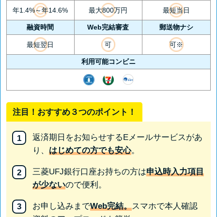
年1.4%～年14.6%
最大800万円
最短当日
融資時間
Web完結審査
郵送物ナシ
最短翌日
可
可※
利用可能コンビニ
注目！おすすめ３つのポイント！
返済期日をお知らせするEメールサービスがあ
り、
はじめての方でも安心
。
三菱UFJ銀行口座お持ちの方は
申込時入力項目
が少ない
ので便利。
お申し込みまで
Web完結。
スマホで本人確認