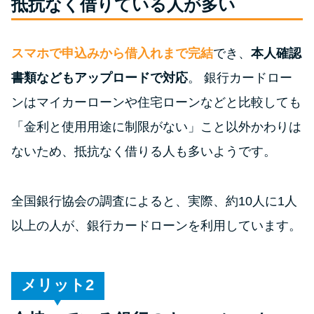
抵抗なく借りている人が多い
特集ページ一覧
スマホで申込みから借入れまで完結
でき、
本人確認
書類などもアップロードで対応
。 銀行カードロー
種類や特徴で探す
ンはマイカーローンや住宅ローンなどと比較しても
銀行カードローンを選ぶべき4つ
「金利と使用用途に制限がない」こと以外かわりは
の理由
ないため、抵抗なく借りる人も多いようです。
無利息期間を利用して利息0円で
お金を借りる3つのポイント
全国銀行協会の調査によると、実際、約10人に1人
以上の人が、銀行カードローンを利用しています。
種類・特徴別一覧
その他コラム
メリット