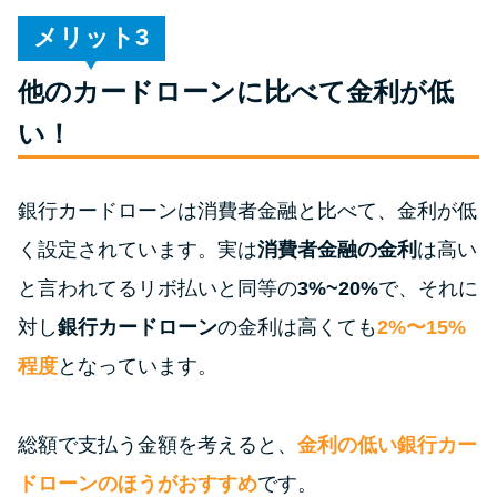
未成年でもお金を借りられる？
メリット
学生がお金を借りる方法があ
る？
他のカードローンに比べて金利が低
い！
学生がお金を借りる方法は？親
へのバレにくさや将来への影響
を解説
銀行カードローンは消費者金融と比べて、金利が低
く設定されています。実は
消費者金融の金利
は高い
ソフト闇金とは？悪質な手口に
と言われてるリボ払いと同等の
3%~20%
で、それに
は要注意！
対し
銀行カードローン
の金利は高くても
2%〜15%
程度
となっています。
090金融（闇金）からお金を借り
てはいけない理由と借りた場合
の対処法
総額で支払う金額を考えると、
金利の低い銀行カー
ドローンのほうがおすすめ
です。