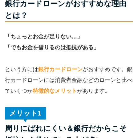
銀行カードローンがおすすめな理由
便利なコンテンツ
とは？
カードローン診断
「ちょっとお金が足りない…」
カードローンQ&A
「でもお金を借りるのは抵抗がある」
特集ページ
という方には
銀行カードローン
がおすすめです。銀
リボ払いをそのまま払いきると
行カードローンには消費者金融などのローンと比べ
損！
ていくつか
特徴的なメリット
があります。
カードローンの見直しで40万円
得した話
メリット
周りにばれにくい＆銀行だからこそ
最速！最短40分で借りられるカ
ードローン