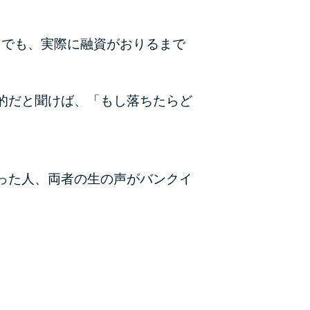
カードローンQ&A
。でも、実際に融資がおりるまで
特集ページ
リボ払いをそのまま払いきると損！
的だと聞けば、「もし落ちたらど
カードローンの見直しで40万円得した話
最速！最短40分で借りられるカードローン
った人、両者の生の声がバンクイ
特集ページ一覧
種類や特徴で探す
銀行カードローンを選ぶべき4つの理由
無利息期間を利用して利息0円でお金を借りる3
つのポイント