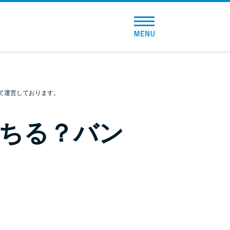
トップページ
おすすめコンテンツ
総合人気ランキング
て運営しております。
とにかくすぐ借りたい方向け
ちる？バン
バレずに借りたい方向け
審査が不安な方向け
便利なコンテンツ
カードローン診断