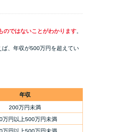
ラックか確かめる方法
アコムとレイクどっちがいいの？ カードロー
ンの選び方を徹底解説！
ものではないことがわかります
。
プロミスの返済方法を徹底解説！ もっとも便
ば、年収が500万円を超えてい
利でお得な返済方法はどれ？
年収が低い＆他社借入があると落ちる？バンク
イックの口コミを分析
みずほ銀行カードローンの問い合わせ先とシー
年収
ン別の問い合わせ方法
200万円未満
00万円以上500万円未満
00万円以上500万円未満