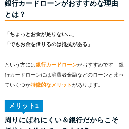
銀行カードローンがおすすめな理由
便利なコンテンツ
とは？
カードローン診断
「ちょっとお金が足りない…」
カードローンQ&A
「でもお金を借りるのは抵抗がある」
特集ページ
という方には
銀行カードローン
がおすすめです。銀
リボ払いをそのまま払いきると
行カードローンには消費者金融などのローンと比べ
損！
ていくつか
特徴的なメリット
があります。
カードローンの見直しで40万円
得した話
メリット
周りにばれにくい＆銀行だからこそ
最速！最短40分で借りられるカ
ードローン