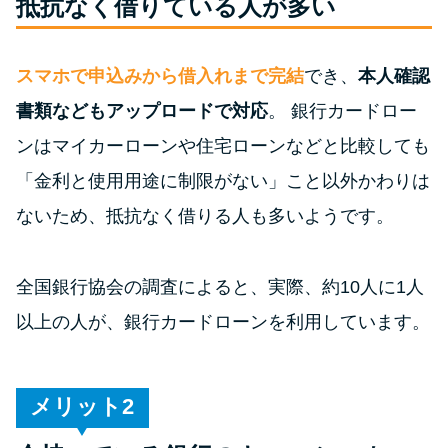
抵抗なく借りている人が多い
特集ページ一覧
スマホで申込みから借入れまで完結
でき、
本人確認
書類などもアップロードで対応
。 銀行カードロー
種類や特徴で探す
ンはマイカーローンや住宅ローンなどと比較しても
銀行カードローンを選ぶべき4つ
「金利と使用用途に制限がない」こと以外かわりは
の理由
ないため、抵抗なく借りる人も多いようです。
無利息期間を利用して利息0円で
お金を借りる3つのポイント
全国銀行協会の調査によると、実際、約10人に1人
以上の人が、銀行カードローンを利用しています。
種類・特徴別一覧
その他コラム
メリット