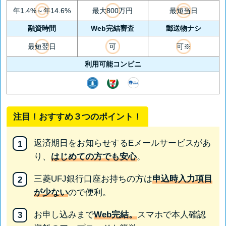
年1.4%～年14.6%
最大800万円
最短当日
融資時間
Web完結審査
郵送物ナシ
最短翌日
可
可※
利用可能コンビニ
注目！おすすめ３つのポイント！
返済期日をお知らせするEメールサービスがあ
り、
はじめての方でも安心
。
三菱UFJ銀行口座お持ちの方は
申込時入力項目
が少ない
ので便利。
お申し込みまで
Web完結。
スマホで本人確認