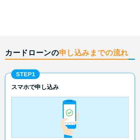
申し込みブラックとは?判断の目
安や審査に通らない理由
ブラックでもお金を借りるに
は？3つの判断基準と工面法
カードローンの
申し込みまでの流れ
アコムはブラックでも審査に通
る？ 自分がブラックか確かめる
方法
STEP1
スマホで申し込み
アコムとレイクどっちがいい
の？ カードローンの選び方を徹
底解説！
プロミスの返済方法を徹底解
説！ もっとも便利でお得な返済