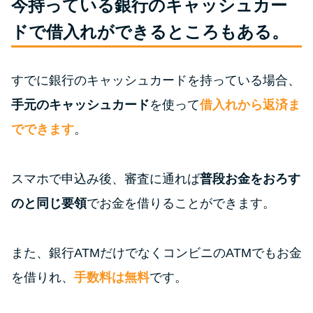
今持っている銀行のキャッシュカー
今月の家賃払えない…2ヵ月目に
は解決しないと危険な理由と対
ドで借入れができるところもある。
処法3つ
すでに銀行のキャッシュカードを持っている場合、
家賃払えないが強制退去は避け
たい…市役所に相談より賢い方
手元のキャッシュカード
を使って
借入れから返済ま
法2選
でできます
。
街金とは？絶対審査通る？借金
スマホで申込み後、審査に通れば
普段お金をおろす
に悩む人へ街金をおすすめしな
い理由
のと同じ要領
でお金を借りることができます。
質屋でお金を借りるには？年利
また、銀行ATMだけでなくコンビニのATMでもお金
やシステムをカードローンと比
を借りれ、
手数料は無料
です。
較