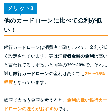
未成年でもお金を借りられる？
メリット
学生がお金を借りる方法があ
る？
他のカードローンに比べて金利が低
い！
学生がお金を借りる方法は？親
へのバレにくさや将来への影響
を解説
銀行カードローンは消費者金融と比べて、金利が低
く設定されています。実は
消費者金融の金利
は高い
ソフト闇金とは？悪質な手口に
と言われてるリボ払いと同等の
3%~20%
で、それに
は要注意！
対し
銀行カードローン
の金利は高くても
2%〜15%
程度
となっています。
090金融（闇金）からお金を借り
てはいけない理由と借りた場合
の対処法
総額で支払う金額を考えると、
金利の低い銀行カー
ドローンのほうがおすすめ
です。