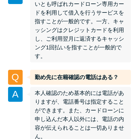
いとも呼ばれカードローン専用カー
ドを利用して借入を行うサービスを
特集ページ一覧
指すことが一般的です。一方、キャ
ッシングはクレジットカードを利用
種類や特徴で探す
し、ご利用翌月に返済するキャッシ
ング1回払いを指すことが一般的で
銀行カードローンを選ぶべき4つ
す。
の理由
Q
勤め先に在籍確認の電話はある？
無利息期間を利用して利息0円で
お金を借りる3つのポイント
A
本人確認のため基本的には電話があ
りますが、電話番号は指定すること
種類・特徴別一覧
ができます。また、カードローンに
申し込んだ本人以外には、電話の内
その他コラム
容が伝えられることは一切ありませ
ん。