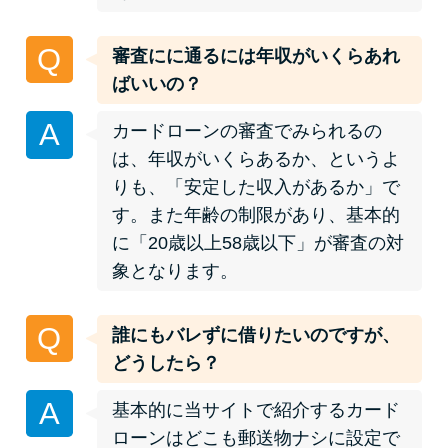
今月の家賃払えない…2ヵ月目に
は解決しないと危険な理由と対
Q
審査にに通るには年収がいくらあれ
処法3つ
ばいいの？
家賃払えないが強制退去は避け
A
カードローンの審査でみられるの
たい…市役所に相談より賢い方
は、年収がいくらあるか、というよ
法2選
りも、「安定した収入があるか」で
す。また年齢の制限があり、基本的
街金とは？絶対審査通る？借金
に「20歳以上58歳以下」が審査の対
に悩む人へ街金をおすすめしな
象となります。
い理由
Q
誰にもバレずに借りたいのですが、
質屋でお金を借りるには？年利
どうしたら？
やシステムをカードローンと比
較
A
基本的に当サイトで紹介するカード
ローンはどこも郵送物ナシに設定で