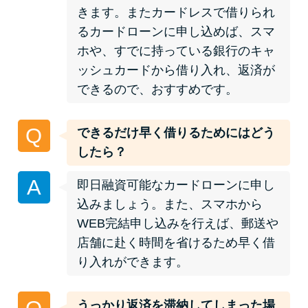
未成年でもお金を借りられる？
きます。またカードレスで借りられ
学生がお金を借りる方法があ
るカードローンに申し込めば、スマ
る？
ホや、すでに持っている銀行のキャ
ッシュカードから借り入れ、返済が
できるので、おすすめです。
学生がお金を借りる方法は？親
へのバレにくさや将来への影響
を解説
Q
できるだけ早く借りるためにはどう
したら？
ソフト闇金とは？悪質な手口に
A
即日融資可能なカードローンに申し
は要注意！
込みましょう。また、スマホから
WEB完結申し込みを行えば、郵送や
090金融（闇金）からお金を借り
店舗に赴く時間を省けるため早く借
てはいけない理由と借りた場合
り入れができます。
の対処法
うっかり返済を滞納してしまった場