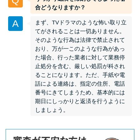
Q
申し込みブラックとは?判断の目
合どうなりますか？
安や審査に通らない理由
A
まず、TVドラマのような怖い取り立
ブラックでもお金を借りるに
てがされることは一切ありません。
は？3つの判断基準と工面法
そのような行為は法律で禁止されて
おり、万が一このような行為があっ
アコムはブラックでも審査に通
た場合、行った業者に対して業務停
る？ 自分がブラックか確かめる
止処分を含む、厳しい処罰が科され
方法
ることになります。ただ、手紙や電
話による連絡は、指定の住所、電話
アコムとレイクどっちがいい
番号にきてしまうため、基本的には
の？ カードローンの選び方を徹
期日にしっかりと返済を行うように
底解説！
しましょう。
プロミスの返済方法を徹底解
説！ もっとも便利でお得な返済