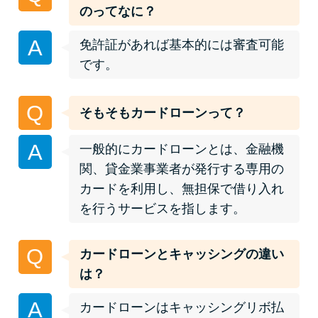
便利なコンテンツ
のってなに？
A
カードローン診断
免許証があれば基本的には審査可能
です。
カードローンQ&A
Q
そもそもカードローンって？
特集ページ
A
一般的にカードローンとは、金融機
リボ払いをそのまま払いきると
関、貸金業事業者が発行する専用の
損！
カードを利用し、無担保で借り入れ
を行うサービスを指します。
カードローンの見直しで40万円
得した話
Q
カードローンとキャッシングの違い
は？
最速！最短40分で借りられるカ
A
カードローンはキャッシングリボ払
ードローン