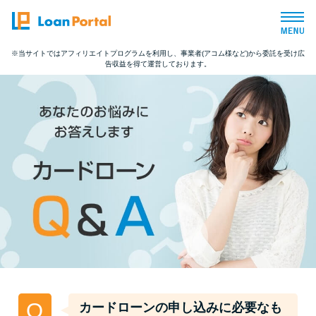
※当サイトではアフィリエイトプログラムを利用し、事業者(アコム様など)から委託を受け広
告収益を得て運営しております。
トップページ
おすすめコンテンツ
総合人気ランキング
とにかくすぐ借りたい方向け
バレずに借りたい方向け
審査が不安な方向け
Q
カードローンの申し込みに必要なも