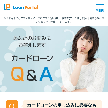
※当サイトではアフィリエイトプログラムを利用し、事業者(アコム様など)から委託を受け広
告収益を得て運営しております。
トップページ
おすすめコンテンツ
総合人気ランキング
とにかくすぐ借りたい方向け
バレずに借りたい方向け
審査が不安な方向け
Q
カードローンの申し込みに必要なも