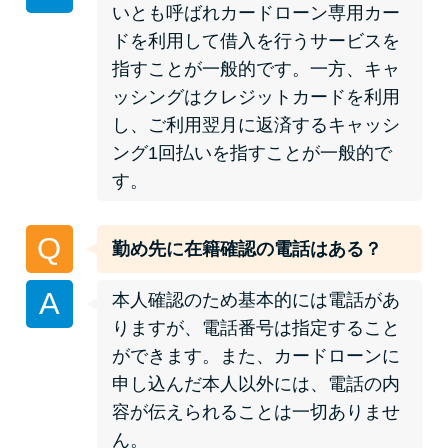
いとも呼ばれカードローン専用カー
ドを利用して借入を行うサービスを
特集ページ一覧
指すことが一般的です。一方、キャ
ッシングはクレジットカードを利用
種類や特徴で探す
し、ご利用翌月に返済するキャッシ
ング1回払いを指すことが一般的で
銀行カードローンを選ぶべき4つ
す。
の理由
Q
勤め先に在籍確認の電話はある？
無利息期間を利用して利息0円で
お金を借りる3つのポイント
A
本人確認のため基本的には電話があ
りますが、電話番号は指定すること
種類・特徴別一覧
ができます。また、カードローンに
申し込んだ本人以外には、電話の内
その他コラム
容が伝えられることは一切ありませ
ん。