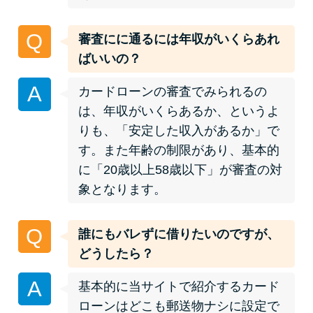
今月の家賃払えない…2ヵ月目に
は解決しないと危険な理由と対
Q
審査にに通るには年収がいくらあれ
処法3つ
ばいいの？
家賃払えないが強制退去は避け
A
カードローンの審査でみられるの
たい…市役所に相談より賢い方
は、年収がいくらあるか、というよ
法2選
りも、「安定した収入があるか」で
す。また年齢の制限があり、基本的
街金とは？絶対審査通る？借金
に「20歳以上58歳以下」が審査の対
に悩む人へ街金をおすすめしな
象となります。
い理由
Q
誰にもバレずに借りたいのですが、
質屋でお金を借りるには？年利
どうしたら？
やシステムをカードローンと比
較
A
基本的に当サイトで紹介するカード
ローンはどこも郵送物ナシに設定で