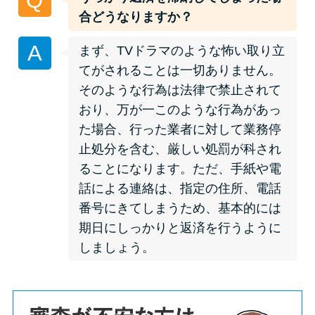
Q
申し込みブラックとは?判断の目
合どうなりますか？
安や審査に通らない理由
A
まず、TVドラマのような怖い取り立
ブラックでもお金を借りるに
てがされることは一切ありません。
は？3つの判断基準と工面法
そのような行為は法律で禁止されて
おり、万が一このような行為があっ
アコムはブラックでも審査に通
た場合、行った業者に対して業務停
る？ 自分がブラックか確かめる
止処分を含む、厳しい処罰が科され
方法
ることになります。ただ、手紙や電
話による連絡は、指定の住所、電話
アコムとレイクどっちがいい
番号にきてしまうため、基本的には
の？ カードローンの選び方を徹
期日にしっかりと返済を行うように
底解説！
しましょう。
プロミスの返済方法を徹底解
説！ もっとも便利でお得な返済