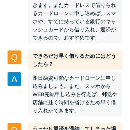
未成年でもお金を借りられる？
きます。またカードレスで借りられ
学生がお金を借りる方法があ
るカードローンに申し込めば、スマ
る？
ホや、すでに持っている銀行のキャ
ッシュカードから借り入れ、返済が
できるので、おすすめです。
学生がお金を借りる方法は？親
へのバレにくさや将来への影響
を解説
Q
できるだけ早く借りるためにはどう
したら？
ソフト闇金とは？悪質な手口に
A
即日融資可能なカードローンに申し
は要注意！
込みましょう。また、スマホから
WEB完結申し込みを行えば、郵送や
090金融（闇金）からお金を借り
店舗に赴く時間を省けるため早く借
てはいけない理由と借りた場合
り入れができます。
の対処法
うっかり返済を滞納してしまった場