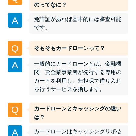
便利なコンテンツ
のってなに？
A
カードローン診断
免許証があれば基本的には審査可能
です。
カードローンQ&A
Q
そもそもカードローンって？
特集ページ
A
一般的にカードローンとは、金融機
リボ払いをそのまま払いきると
関、貸金業事業者が発行する専用の
損！
カードを利用し、無担保で借り入れ
を行うサービスを指します。
カードローンの見直しで40万円
得した話
Q
カードローンとキャッシングの違い
は？
最速！最短40分で借りられるカ
A
カードローンはキャッシングリボ払
ードローン