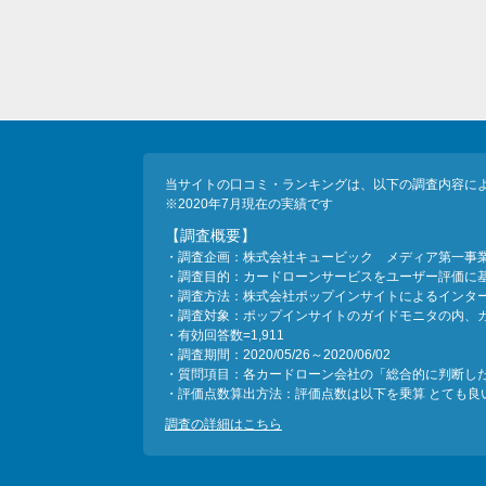
当サイトの口コミ・ランキングは、以下の調査内容に
※2020年7月現在の実績です
【調査概要】
・調査企画：株式会社キュービック メディア第一事
・調査目的：カードローンサービスをユーザー評価に
・調査方法：株式会社ポップインサイトによるインタ
・調査対象：ポップインサイトのガイドモニタの内、
・有効回答数=1,911
・調査期間：2020/05/26～2020/06/02
・質問項目：各カードローン会社の「総合的に判断し
・評価点数算出方法：評価点数は以下を乗算 とても良い＝
調査の詳細はこちら