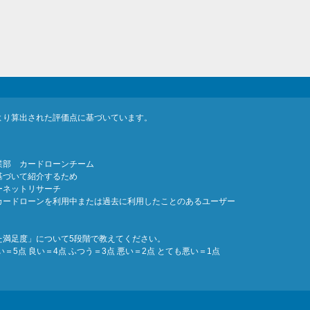
より算出された評価点に基づいています。
業部 カードローンチーム
基づいて紹介するため
ーネットリサーチ
カードローンを利用中または過去に利用したことのあるユーザー
た満足度」について5段階で教えてください。
5点 良い＝4点 ふつう＝3点 悪い＝2点 とても悪い＝1点