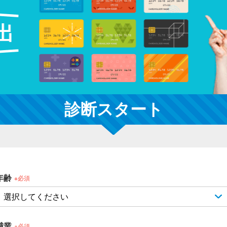
診断スタート
年齢
※必須
職業
※必須