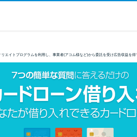
ィリエイトプログラムを利用し、事業者(アコム様など)から委託を受け広告収益を得