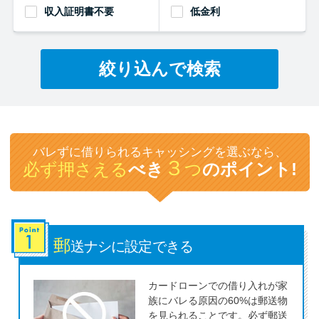
収入証明書不要
低金利
特集ページ一覧
絞り込んで検索
種類や特徴で探す
銀行カードローンを選ぶべき4つ
の理由
バレずに借りられるキャッシングを選ぶなら、
３
必ず押さえる
べき
つ
のポイント!
無利息期間を利用して利息0円で
お金を借りる3つのポイント
郵
種類・特徴別一覧
送ナシに
設定できる
その他コラム
カードローンでの借り入れが家
族にバレる原因の60%は郵送物
を見られることです。必ず郵送