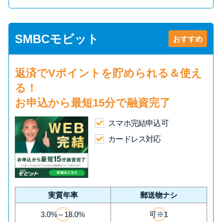
SMBCモビット
おすすめ
返済で
Vポイント
を貯められる＆使え
る！
お申込から
最短15分
で融資完了
スマホ完結申込可
カードレス対応
実質年率
郵送物ナシ
3.0%～18.0%
可※1