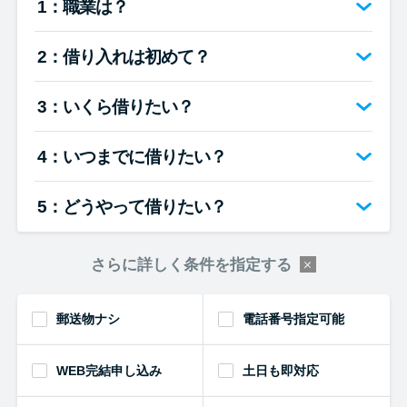
1：職業は？
便利なコンテンツ
2：借り入れは初めて？
カードローン診断
3：いくら借りたい？
カードローンQ&A
4：いつまでに借りたい？
特集ページ
5：どうやって借りたい？
リボ払いをそのまま払いきると
損！
さらに詳しく条件を指定する
カードローンの見直しで40万円
得した話
郵送物ナシ
電話番号指定可能
WEB完結申し込み
土日も即対応
最速！最短40分で借りられるカ
ードローン