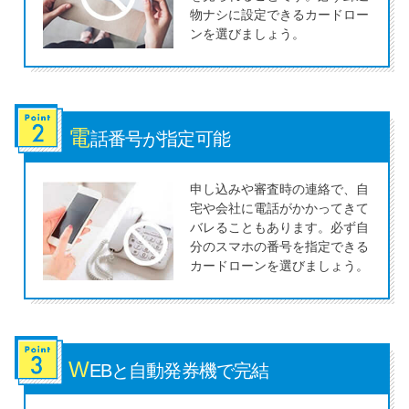
今月の家賃払えない…2ヵ月目に
物ナシに設定できるカードロー
は解決しないと危険な理由と対
ンを選びましょう。
処法3つ
家賃払えないが強制退去は避け
たい…市役所に相談より賢い方
電
話番号が
指定可能
法2選
申し込みや審査時の連絡で、自
宅や会社に電話がかかってきて
街金とは？絶対審査通る？借金
バレることもあります。必ず自
に悩む人へ街金をおすすめしな
分のスマホの番号を指定できる
い理由
カードローンを選びましょう。
質屋でお金を借りるには？年利
やシステムをカードローンと比
較
W
EBと自動
発券機で完結