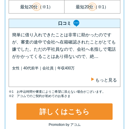
方法はどれ？
最短20分（※1）
最短20分（※1）
年収が低い＆他社借入があると
口コミ
落ちる？バンクイックの口コミ
簡単に借り入れできたことは非常に助かったのです
を分析
が、審査の途中で会社へ在籍確認されたことがとても
嫌でした。ただの平社員なので、会社へ名指しで電話
みずほ銀行カードローンの問い
がかかってくることはあり得ないので、絶…
合わせ先とシーン別の問い合わ
女性｜40代前半｜会社員｜年収400万
せ方法
もっと見る
※1 お申込時間や審査によりご希望に添えない場合がございます。
※2 アコムでのご契約が初めてのお客さま
詳しくはこちら
Promotion by アコム