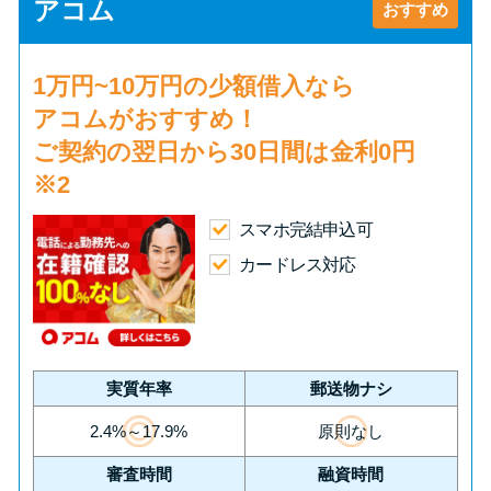
申し込みブラックとは?判断の目
アコム
おすすめ
安や審査に通らない理由
1万円~10万円の少額借入
なら
ブラックでもお金を借りるに
アコムがおすすめ！
は？3つの判断基準と工面法
ご契約の翌日から30日間は
金利0円
※2
アコムはブラックでも審査に通
る？ 自分がブラックか確かめる
スマホ完結申込可
方法
カードレス対応
アコムとレイクどっちがいい
の？ カードローンの選び方を徹
底解説！
実質年率
郵送物ナシ
2.4%～17.9%
原則なし
プロミスの返済方法を徹底解
審査時間
融資時間
説！ もっとも便利でお得な返済