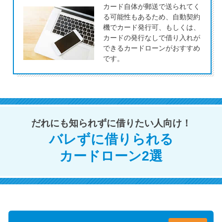
カード自体が郵送で送られてく
未成年でもお金を借りられる？
る可能性もあるため、自動契約
学生がお金を借りる方法があ
機でカード発行可、もしくは、
る？
カードの発行なしで借り入れが
できるカードローンがおすすめ
です。
学生がお金を借りる方法は？親
へのバレにくさや将来への影響
を解説
ソフト闇金とは？悪質な手口に
だれにも知られずに借りたい人向け！
は要注意！
バレずに借りられる
カードローン2選
090金融（闇金）からお金を借り
てはいけない理由と借りた場合
の対処法