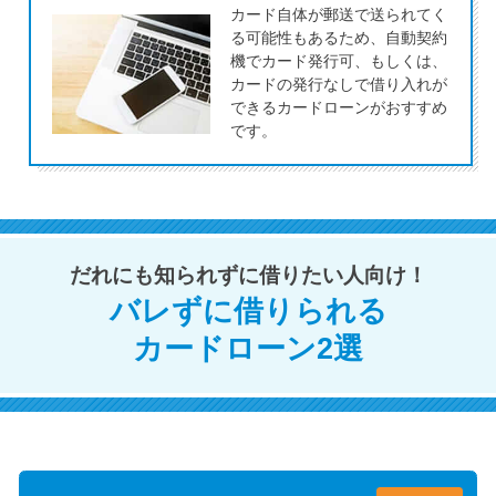
カード自体が郵送で送られてく
未成年でもお金を借りられる？
る可能性もあるため、自動契約
学生がお金を借りる方法があ
機でカード発行可、もしくは、
る？
カードの発行なしで借り入れが
できるカードローンがおすすめ
です。
学生がお金を借りる方法は？親
へのバレにくさや将来への影響
を解説
ソフト闇金とは？悪質な手口に
だれにも知られずに借りたい人向け！
は要注意！
バレずに借りられる
カードローン2選
090金融（闇金）からお金を借り
てはいけない理由と借りた場合
の対処法