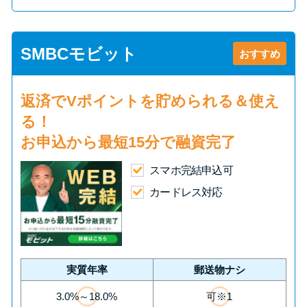
SMBCモビット
おすすめ
返済で
Vポイント
を貯められる＆使え
る！
お申込から
最短15分
で融資完了
スマホ完結申込可
カードレス対応
実質年率
郵送物ナシ
3.0%～18.0%
可※1