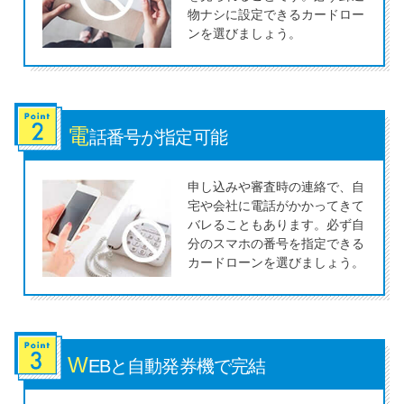
今月の家賃払えない…2ヵ月目に
物ナシに設定できるカードロー
は解決しないと危険な理由と対
ンを選びましょう。
処法3つ
家賃払えないが強制退去は避け
たい…市役所に相談より賢い方
電
話番号が
指定可能
法2選
申し込みや審査時の連絡で、自
宅や会社に電話がかかってきて
街金とは？絶対審査通る？借金
バレることもあります。必ず自
に悩む人へ街金をおすすめしな
分のスマホの番号を指定できる
い理由
カードローンを選びましょう。
質屋でお金を借りるには？年利
やシステムをカードローンと比
較
W
EBと自動
発券機で完結