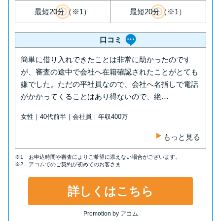
方法はどれ？
最短20分（※1）
最短20分（※1）
年収が低い＆他社借入があると
口コミ
落ちる？バンクイックの口コミ
簡単に借り入れできたことは非常に助かったのです
を分析
が、審査の途中で会社へ在籍確認されたことがとても
嫌でした。ただの平社員なので、会社へ名指しで電話
みずほ銀行カードローンの問い
がかかってくることはあり得ないので、絶…
合わせ先とシーン別の問い合わ
女性｜40代前半｜会社員｜年収400万
せ方法
もっと見る
※1 お申込時間や審査によりご希望に添えない場合がございます。
※2 アコムでのご契約が初めてのお客さま
詳しくはこちら
Promotion by アコム