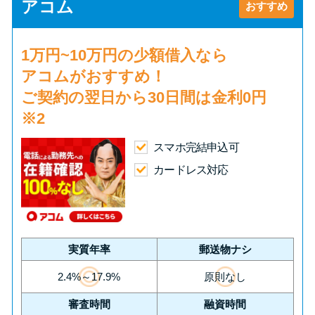
申し込みブラックとは?判断の目
アコム
おすすめ
安や審査に通らない理由
1万円~10万円の少額借入
なら
ブラックでもお金を借りるに
アコムがおすすめ！
は？3つの判断基準と工面法
ご契約の翌日から30日間は
金利0円
※2
アコムはブラックでも審査に通
る？ 自分がブラックか確かめる
スマホ完結申込可
方法
カードレス対応
アコムとレイクどっちがいい
の？ カードローンの選び方を徹
底解説！
実質年率
郵送物ナシ
2.4%～17.9%
原則なし
プロミスの返済方法を徹底解
審査時間
融資時間
説！ もっとも便利でお得な返済