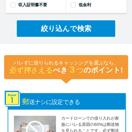
収入証明書不要
低金利
特集ページ一覧
絞り込んで検索
種類や特徴で探す
銀行カードローンを選ぶべき4つ
の理由
バレずに借りられるキャッシングを選ぶなら、
３
必ず押さえる
べき
つ
のポイント!
無利息期間を利用して利息0円で
お金を借りる3つのポイント
郵
種類・特徴別一覧
送ナシに
設定できる
その他コラム
カードローンでの借り入れが家
族にバレる原因の60%は郵送物
を見られることです。必ず郵送