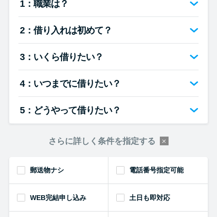
1：職業は？
便利なコンテンツ
2：借り入れは初めて？
カードローン診断
3：いくら借りたい？
カードローンQ&A
4：いつまでに借りたい？
特集ページ
5：どうやって借りたい？
リボ払いをそのまま払いきると
損！
さらに詳しく条件を指定する
カードローンの見直しで40万円
得した話
郵送物ナシ
電話番号指定可能
WEB完結申し込み
土日も即対応
最速！最短40分で借りられるカ
ードローン