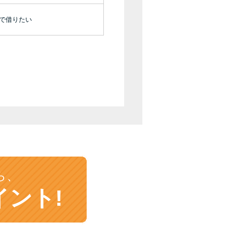
未成年でもお金を借りられる？学生がお金を借
りる方法がある？
機で借りたい
学生がお金を借りる方法は？親へのバレにくさ
や将来への影響を解説
ソフト闇金とは？悪質な手口には要注意！
090金融（闇金）からお金を借りてはいけない
理由と借りた場合の対処法
申し込みブラックとは?判断の目安や審査に通
らない理由
ら、
ブラックでもお金を借りるには？3つの判断基
イント!
準と工面法
アコムはブラックでも審査に通る？ 自分がブ