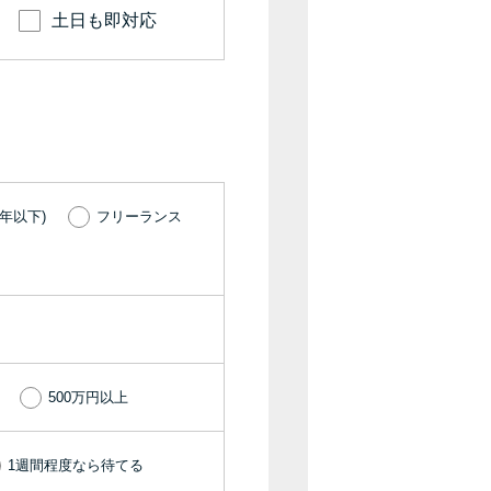
土日も即対応
種類・特徴別一覧
その他コラム
今月の家賃払えない…2ヵ月目には解決しない
と危険な理由と対処法3つ
年以下)
フリーランス
家賃払えないが強制退去は避けたい…市役所に
相談より賢い方法2選
街金とは？絶対審査通る？借金に悩む人へ街金
をおすすめしない理由
500万円以上
質屋でお金を借りるには？年利やシステムをカ
ードローンと比較
1週間程度なら待てる