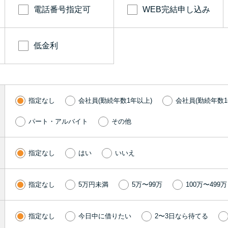
電話番号指定可
WEB完結申し込み
低金利
指定なし
会社員(勤続年数1年以上)
会社員(勤続年数1
パート・アルバイト
その他
指定なし
はい
いいえ
指定なし
5万円未満
5万〜99万
100万〜499万
指定なし
今日中に借りたい
2〜3日なら待てる