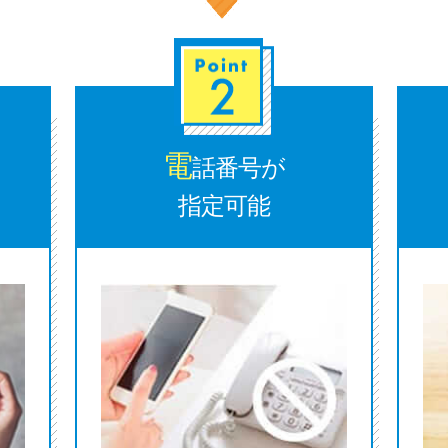
電
話番号が
指定可能