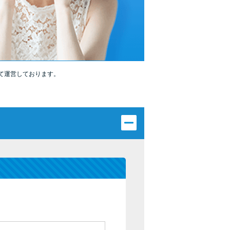
カードローンQ&A
特集ページ
リボ払いをそのまま払いきると損！
て運営しております。
カードローンの見直しで40万円得した話
最速！最短40分で借りられるカードローン
特集ページ一覧
種類や特徴で探す
銀行カードローンを選ぶべき4つの理由
無利息期間を利用して利息0円でお金を借りる3
つのポイント