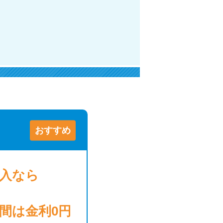
おすすめ
借入
なら
日間は
金利0円