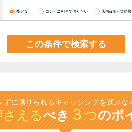
指定なし
コンビニATMで借りたい
店舗or無人契約
この条件で検索する
レずに借りられるキャッシングを選ぶな
３
押さえる
べき
つ
のポ