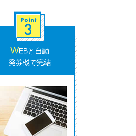
ラックか確かめる方法
アコムとレイクどっちがいいの？ カードロー
ンの選び方を徹底解説！
プロミスの返済方法を徹底解説！ もっとも便
W
EBと自動
利でお得な返済方法はどれ？
発券機で完結
年収が低い＆他社借入があると落ちる？バンク
イックの口コミを分析
みずほ銀行カードローンの問い合わせ先とシー
ン別の問い合わせ方法