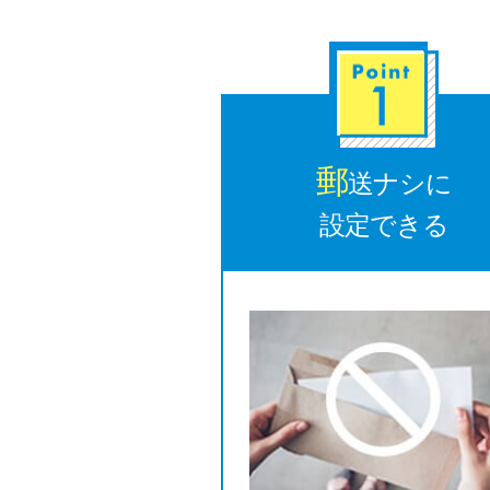
郵
送ナシに
設定できる