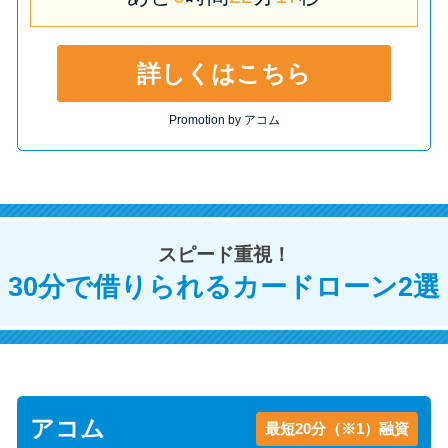
未成年でもお金を借りられる？
学生がお金を借りる方法があ
る？
詳しくはこちら
Promotion by アコム
学生がお金を借りる方法は？親
へのバレにくさや将来への影響
を解説
ソフト闇金とは？悪質な手口に
スピード重視！
は要注意！
30分で借りられるカードローン2選
090金融（闇金）からお金を借り
てはいけない理由と借りた場合
の対処法
アコム
最短20分（※1）融資