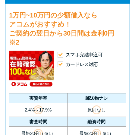
申し込みブラックとは?判断の目
安や審査に通らない理由
1万円~10万円の少額借入
なら
アコムがおすすめ！
ブラックでもお金を借りるに
ご契約の翌日から30日間は
金利0円
は？3つの判断基準と工面法
※2
アコムはブラックでも審査に通
スマホ完結申込可
る？ 自分がブラックか確かめる
カードレス対応
方法
アコムとレイクどっちがいい
の？ カードローンの選び方を徹
実質年率
郵送物ナシ
底解説！
2.4%～17.9%
原則なし
審査時間
融資時間
プロミスの返済方法を徹底解
説！ もっとも便利でお得な返済
最短20分（※1）
最短20分（※1）