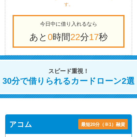
す。
今日中に借り入れるなら
あと
0
時間
22
分
16
秒
スピード重視！
30分で借りられるカードローン2選
アコム
最短20分（※1）融資