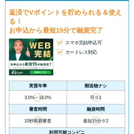
返済で
Vポイント
を貯められる＆使え
る！
お申込から
最短15分
で融資完了
スマホ完結申込可
カードレス対応
実質年率
郵送物ナシ
3.0%～18.0%
可※1
審査時間
融資時間
10秒簡易審査
最短15分※2
利用可能コンビニ