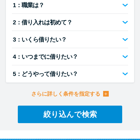
便利なコンテンツ
1：職業は？
カードローン診断
2：借り入れは初めて？
カードローンQ&A
3：いくら借りたい？
4：いつまでに借りたい？
特集ページ
リボ払いをそのまま払いきると
5：どうやって借りたい？
損！
さらに詳しく条件を指定する
カードローンの見直しで40万円
得した話
絞り込んで検索
最速！最短40分で借りられるカ
ードローン