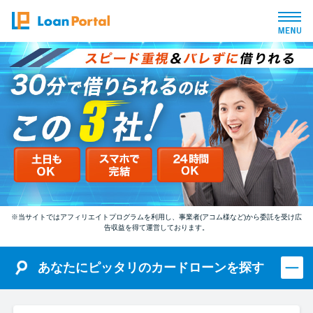
トップページ
おすすめコンテンツ
総合人気ランキング
とにかくすぐ借りたい方向け
※当サイトではアフィリエイトプログラムを利用し、事業者(アコム様など)から委託を受け広
告収益を得て運営しております。
バレずに借りたい方向け
あなたにピッタリのカードローンを探す
審査が不安な方向け