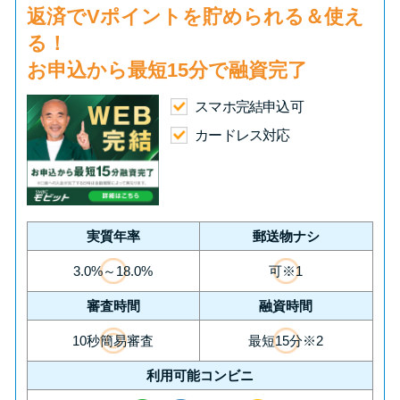
返済で
Vポイント
を貯められる＆使え
る！
お申込から
最短15分
で融資完了
スマホ完結申込可
カードレス対応
実質年率
郵送物ナシ
3.0%～18.0%
可※1
審査時間
融資時間
10秒簡易審査
最短15分※2
利用可能コンビニ