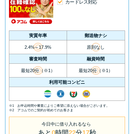
今月の家賃払えない…2ヵ月目に
カードレス対応
は解決しないと危険な理由と対
処法3つ
家賃払えないが強制退去は避け
実質年率
郵送物ナシ
たい…市役所に相談より賢い方
2.4%～17.9%
原則なし
法2選
審査時間
融資時間
街金とは？絶対審査通る？借金
最短20分（※1）
最短20分（※1）
に悩む人へ街金をおすすめしな
利用可能コンビニ
い理由
質屋でお金を借りるには？年利
※1 お申込時間や審査によりご希望に添えない場合がございます。
※2 アコムでのご契約が初めてのお客さま
やシステムをカードローンと比
較
今日中
に
借り入れるなら
あと
0
時間
22
分
16
秒