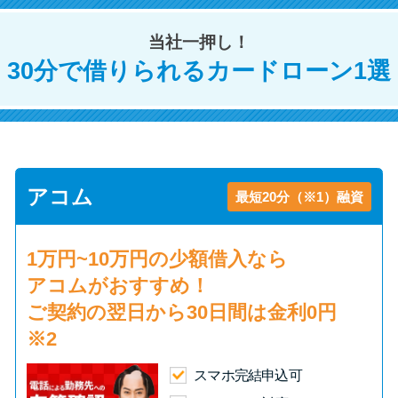
当社一押し！
特集ページ一覧
30分で借りられるカードローン1選
種類や特徴で探す
銀行カードローンを選ぶべき4つ
の理由
アコム
最短20分（※1）融資
無利息期間を利用して利息0円で
お金を借りる3つのポイント
1万円~10万円の少額借入
なら
アコムがおすすめ！
種類・特徴別一覧
ご契約の翌日から30日間は
金利0円
※2
その他コラム
スマホ完結申込可