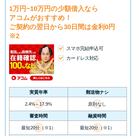
1万円~10万円の少額借入
なら
アコムがおすすめ！
ご契約の翌日から30日間は
金利0円
※2
スマホ完結申込可
カードレス対応
実質年率
郵送物ナシ
2.4%～17.9%
原則なし
審査時間
融資時間
最短20分（※1）
最短20分（※1）