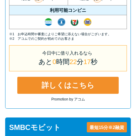
方法はどれ？
利用可能コンビニ
年収が低い＆他社借入があると
落ちる？バンクイックの口コミ
※1 お申込時間や審査によりご希望に添えない場合がございます。
を分析
※2 アコムでのご契約が初めてのお客さま
今日中
に
借り入れるなら
みずほ銀行カードローンの問い
あと
0
時間
22
分
16
秒
合わせ先とシーン別の問い合わ
せ方法
詳しくはこちら
Promotion by アコム
SMBCモビット
最短15分※2融資