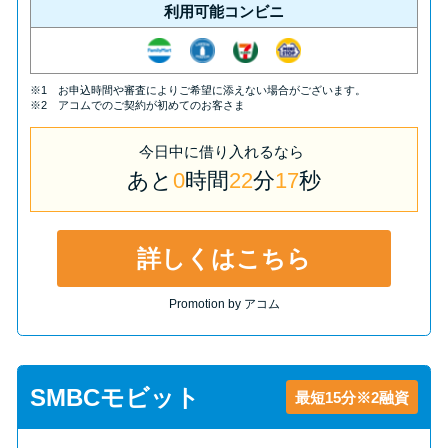
利用可能コンビニ
※1 お申込時間や審査によりご希望に添えない場合がございます。
※2 アコムでのご契約が初めてのお客さま
今日中
に
借り入れるなら
あと
0
時間
22
分
16
秒
詳しくはこちら
Promotion by アコム
SMBCモビット
最短15分※2融資