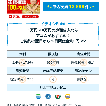
未成年でもお金を借りられる？
13,889
申込実績
件
学生がお金を借りる方法があ
る？
イチオシPoint
1万円~10万円の少額借入
なら
学生がお金を借りる方法は？親
アコムがおすすめ！
へのバレにくさや将来への影響
ご契約の翌日から30日間は
金利0円
※2
を解説
金利
限度額
審査時間
ソフト闇金とは？悪質な手口に
2.4%～17.9%
800万円
最短20分（※1）
は要注意！
融資時間
Web完結審査
郵送物ナシ
090金融（闇金）からお金を借り
最短20分（※1）
可
原則なし
てはいけない理由と借りた場合
利用可能コンビニ
の対処法
※1 お申込時間や審査によりご希望に添えない場合がございます。