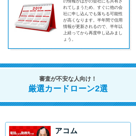
今月の家賃払えない…2ヵ月目に
の情報がほかの会社にも共有さ
れてしまうため、すぐに他の会
は解決しないと危険な理由と対
社に申し込んでも落ちる可能性
処法3つ
が高くなります。半年間で信用
情報が更新されるので、半年以
上経ってから再度申し込みまし
家賃払えないが強制退去は避け
ょう。
たい…市役所に相談より賢い方
法2選
街金とは？絶対審査通る？借金
審査が不安な人向け！
に悩む人へ街金をおすすめしな
い理由
厳選カードローン2選
質屋でお金を借りるには？年利
やシステムをカードローンと比
較
アコム