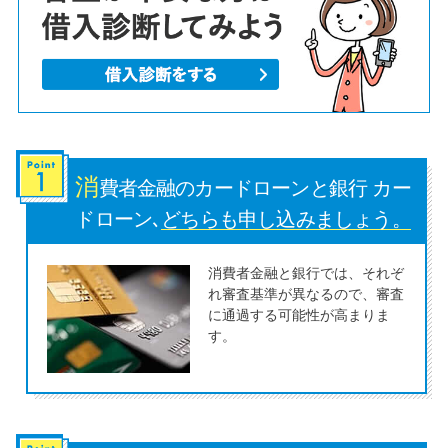
便利なコンテンツ
カードローン診断
カードローンQ&A
特集ページ
消
費者金融のカードローンと銀行 カー
ドローン､
どちらも申し込みましょう。
リボ払いをそのまま払いきると
損！
消費者金融と銀行では、それぞ
れ審査基準が異なるので、審査
に通過する可能性が高まりま
カードローンの見直しで40万円
す。
得した話
最速！最短40分で借りられるカ
ードローン