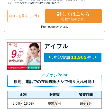
申し込みブラックとは?判断の目
※2 アコムでのご契約が初めてのお客さま
安や審査に通らない理由
詳しくはこちら
口コミを見る（10件）
3分程で読めます。
ブラックでもお金を借りるに
Promotion by アコム
は？3つの判断基準と工面法
アコムはブラックでも審査に通
アイフル
る？ 自分がブラックか確かめる
方法
11,903
申込実績
件
アコムとレイクどっちがいい
イチオシPoint
の？ カードローンの選び方を徹
原則、
電話での在籍確認ナシ
で借り入れ可能！
底解説！
金利
限度額
審査時間
プロミスの返済方法を徹底解
3.0%～18.0%
800万円
最短9分
説！ もっとも便利でお得な返済