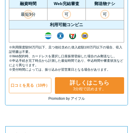
方法はどれ？
融資時間
Web完結審査
郵送物ナシ
最短9分
可
可
年収が低い＆他社借入があると
利用可能コンビニ
落ちる？バンクイックの口コミ
を分析
※利用限度額50万円以下、且つ他社含めた借入総額100万円以下の場合、収入
証明書は不要。
みずほ銀行カードローンの問い
※Web契約時、カードレスを選択し口座振替登録した場合のみ郵送なし。
※申込手続き完了時点から計測した最短時間であり、申込時間や審査状況など
合わせ先とシーン別の問い合わ
により異なります。
※受付時間によっては、振り込みが翌営業日となる場合があります。
せ方法
詳しくはこちら
口コミを見る（10件）
3分程で読めます。
Promotion by アイフル