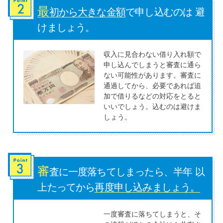
最
初から大きな金額
で申し込むのは 避
特集ページ一覧
けましょう。
収入に見合わない借り入れ額で
種類や特徴で探す
申し込んでしまうと審査に通ら
ない可能性があります。審査に
銀行カードローンを選ぶべき4つ
通過してから、必要であれば追
の理由
加で借りるなどの対応をとると
いいでしょう。込むのは避けま
しょう。
無利息期間を利用して利息0円で
お金を借りる3つのポイント
審
種類・特徴別一覧
査に一度落ちてしまったら、半年 以
上たってから
再度申し込みましょう。
その他コラム
一度審査に落ちてしまうと、そ