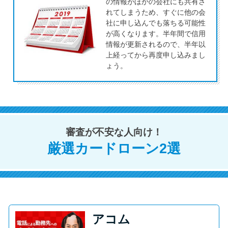
今月の家賃払えない…2ヵ月目に
の情報がほかの会社にも共有さ
れてしまうため、すぐに他の会
は解決しないと危険な理由と対
社に申し込んでも落ちる可能性
処法3つ
が高くなります。半年間で信用
情報が更新されるので、半年以
上経ってから再度申し込みまし
家賃払えないが強制退去は避け
ょう。
たい…市役所に相談より賢い方
法2選
街金とは？絶対審査通る？借金
審査が不安な人向け！
に悩む人へ街金をおすすめしな
い理由
厳選カードローン2選
質屋でお金を借りるには？年利
やシステムをカードローンと比
較
アコム