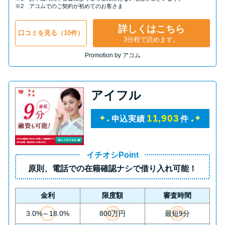
申し込みブラックとは?判断の目
※2 アコムでのご契約が初めてのお客さま
安や審査に通らない理由
詳しくはこちら
口コミを見る（10件）
3分程で読めます。
ブラックでもお金を借りるに
Promotion by アコム
は？3つの判断基準と工面法
アコムはブラックでも審査に通
アイフル
る？ 自分がブラックか確かめる
方法
11,903
申込実績
件
アコムとレイクどっちがいい
イチオシPoint
の？ カードローンの選び方を徹
原則、
電話での在籍確認ナシ
で借り入れ可能！
底解説！
金利
限度額
審査時間
プロミスの返済方法を徹底解
3.0%～18.0%
800万円
最短9分
説！ もっとも便利でお得な返済