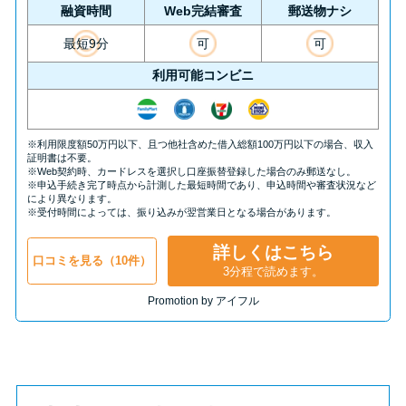
方法はどれ？
融資時間
Web完結審査
郵送物ナシ
最短9分
可
可
年収が低い＆他社借入があると
利用可能コンビニ
落ちる？バンクイックの口コミ
を分析
※利用限度額50万円以下、且つ他社含めた借入総額100万円以下の場合、収入
証明書は不要。
みずほ銀行カードローンの問い
※Web契約時、カードレスを選択し口座振替登録した場合のみ郵送なし。
※申込手続き完了時点から計測した最短時間であり、申込時間や審査状況など
合わせ先とシーン別の問い合わ
により異なります。
※受付時間によっては、振り込みが翌営業日となる場合があります。
せ方法
詳しくはこちら
口コミを見る（10件）
3分程で読めます。
Promotion by アイフル