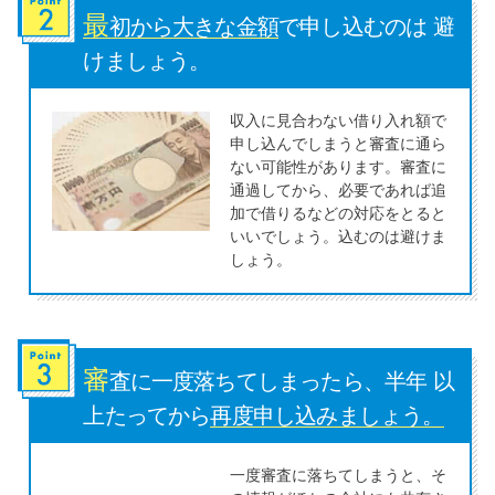
最
初から大きな金額
で申し込むのは 避
特集ページ一覧
けましょう。
収入に見合わない借り入れ額で
種類や特徴で探す
申し込んでしまうと審査に通ら
ない可能性があります。審査に
銀行カードローンを選ぶべき4つ
通過してから、必要であれば追
の理由
加で借りるなどの対応をとると
いいでしょう。込むのは避けま
しょう。
無利息期間を利用して利息0円で
お金を借りる3つのポイント
審
種類・特徴別一覧
査に一度落ちてしまったら、半年 以
上たってから
再度申し込みましょう。
その他コラム
一度審査に落ちてしまうと、そ