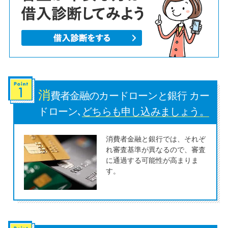
便利なコンテンツ
カードローン診断
カードローンQ&A
特集ページ
消
費者金融のカードローンと銀行 カー
ドローン､
どちらも申し込みましょう。
リボ払いをそのまま払いきると
損！
消費者金融と銀行では、それぞ
れ審査基準が異なるので、審査
に通過する可能性が高まりま
カードローンの見直しで40万円
す。
得した話
最速！最短40分で借りられるカ
ードローン