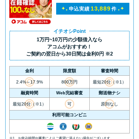
未成年でもお金を借りられる？
13,889
申込実績
件
学生がお金を借りる方法があ
る？
イチオシPoint
1万円~10万円の少額借入
なら
学生がお金を借りる方法は？親
アコムがおすすめ！
へのバレにくさや将来への影響
ご契約の翌日から30日間は
金利0円
※2
を解説
金利
限度額
審査時間
ソフト闇金とは？悪質な手口に
2.4%～17.9%
800万円
最短20分（※1）
は要注意！
融資時間
Web完結審査
郵送物ナシ
090金融（闇金）からお金を借り
最短20分（※1）
可
原則なし
てはいけない理由と借りた場合
利用可能コンビニ
の対処法
※1 お申込時間や審査によりご希望に添えない場合がございます。