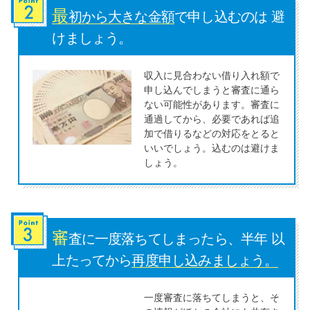
最
初から大きな金額
で申し込むのは 避
特集ページ一覧
けましょう。
収入に見合わない借り入れ額で
種類や特徴で探す
申し込んでしまうと審査に通ら
ない可能性があります。審査に
銀行カードローンを選ぶべき4つ
通過してから、必要であれば追
の理由
加で借りるなどの対応をとると
いいでしょう。込むのは避けま
しょう。
無利息期間を利用して利息0円で
お金を借りる3つのポイント
審
種類・特徴別一覧
査に一度落ちてしまったら、半年 以
上たってから
再度申し込みましょう。
その他コラム
一度審査に落ちてしまうと、そ