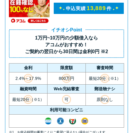
未成年でもお金を借りられる？
13,889
申込実績
件
学生がお金を借りる方法があ
る？
イチオシPoint
1万円~10万円の少額借入
なら
学生がお金を借りる方法は？親
アコムがおすすめ！
へのバレにくさや将来への影響
ご契約の翌日から30日間は
金利0円
※2
を解説
金利
限度額
審査時間
ソフト闇金とは？悪質な手口に
2.4%～17.9%
800万円
最短20分（※1）
は要注意！
融資時間
Web完結審査
郵送物ナシ
090金融（闇金）からお金を借り
最短20分（※1）
可
原則なし
てはいけない理由と借りた場合
利用可能コンビニ
の対処法
※1 お申込時間や審査によりご希望に添えない場合がございます。