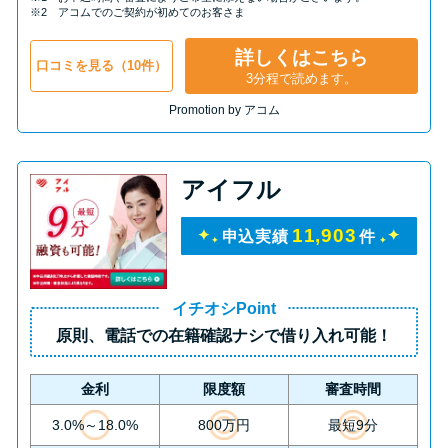
申し込みブラックとは?判断の目
※2 アコムでのご契約が初めてのお客さま
安や審査に通らない理由
詳しくはこちら
口コミを見る（10件）
3分程で読めます。
ブラックでもお金を借りるに
Promotion by アコム
は？3つの判断基準と工面法
アコムはブラックでも審査に通
アイフル
る？ 自分がブラックか確かめる
方法
11,903
申込実績
件
アコムとレイクどっちがいい
イチオシPoint
の？ カードローンの選び方を徹
原則、
電話での在籍確認ナシ
で借り入れ可能！
底解説！
金利
限度額
審査時間
プロミスの返済方法を徹底解
3.0%～18.0%
800万円
最短9分
説！ もっとも便利でお得な返済