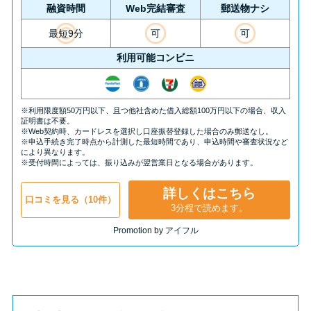
方法はどれ？
融資時間
Web完結審査
郵送物ナシ
最短9分
可
可
年収が低い＆他社借入があると
利用可能コンビニ
落ちる？バンクイックの口コミ
を分析
※利用限度額50万円以下、且つ他社含めた借入総額100万円以下の場合、収入
証明書は不要。
みずほ銀行カードローンの問い
※Web契約時、カードレスを選択し口座振替登録した場合のみ郵送なし。
※申込手続き完了時点から計測した最短時間であり、申込時間や審査状況など
合わせ先とシーン別の問い合わ
により異なります。
※受付時間によっては、振り込みが翌営業日となる場合があります。
せ方法
詳しくはこちら
口コミを見る（10件）
3分程で読めます。
Promotion by アイフル