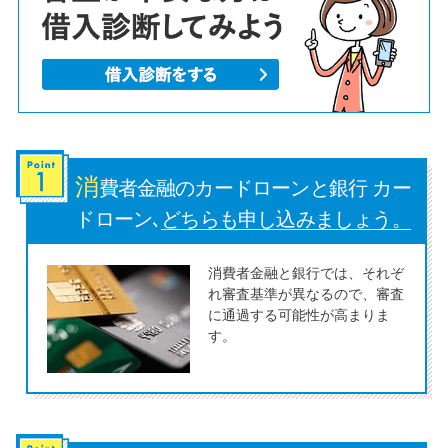
便利なコンテンツ
カードローン診断
カードローンQ&A
特集ページ
消
費者金融のカードローンと銀行 カー
ドローン､
どちらも申し込みましょう。
リボ払いをそのまま払いきると
損！
消費者金融と銀行では、それぞ
れ審査基準が異なるので、審査
に通過する可能性が高まりま
カードローンの見直しで40万円
す。
得した話
最速！最短40分で借りられるカ
ードローン