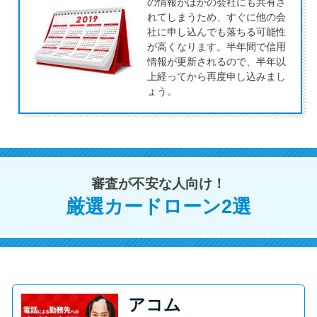
今月の家賃払えない…2ヵ月目に
の情報がほかの会社にも共有さ
れてしまうため、すぐに他の会
は解決しないと危険な理由と対
社に申し込んでも落ちる可能性
処法3つ
が高くなります。半年間で信用
情報が更新されるので、半年以
上経ってから再度申し込みまし
家賃払えないが強制退去は避け
ょう。
たい…市役所に相談より賢い方
法2選
街金とは？絶対審査通る？借金
審査が不安な人向け！
に悩む人へ街金をおすすめしな
い理由
厳選カードローン2選
質屋でお金を借りるには？年利
やシステムをカードローンと比
較
アコム