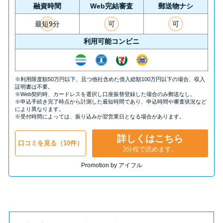
方法はどれ？
融資時間
Web完結審査
郵送物ナシ
最短9分
可
可
年収が低い＆他社借入があると
利用可能コンビニ
落ちる？バンクイックの口コミ
を分析
※利用限度額50万円以下、且つ他社含めた借入総額100万円以下の場合、収入
証明書は不要。
みずほ銀行カードローンの問い
※Web契約時、カードレスを選択し口座振替登録した場合のみ郵送なし。
※申込手続き完了時点から計測した最短時間であり、申込時間や審査状況など
合わせ先とシーン別の問い合わ
により異なります。
※受付時間によっては、振り込みが翌営業日となる場合があります。
せ方法
詳しくはこちら
口コミを見る（10件）
3分程で読めます。
Promotion by アイフル