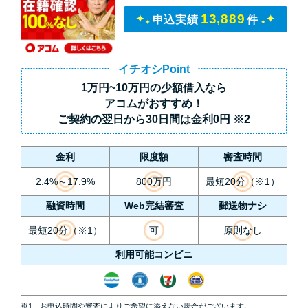
未成年でもお金を借りられる？
13,889
申込実績
件
学生がお金を借りる方法があ
る？
イチオシPoint
1万円~10万円の少額借入
なら
学生がお金を借りる方法は？親
アコムがおすすめ！
へのバレにくさや将来への影響
ご契約の翌日から30日間は
金利0円
※2
を解説
金利
限度額
審査時間
ソフト闇金とは？悪質な手口に
2.4%～17.9%
800万円
最短20分（※1）
は要注意！
融資時間
Web完結審査
郵送物ナシ
090金融（闇金）からお金を借り
最短20分（※1）
可
原則なし
てはいけない理由と借りた場合
利用可能コンビニ
の対処法
※1 お申込時間や審査によりご希望に添えない場合がございます。