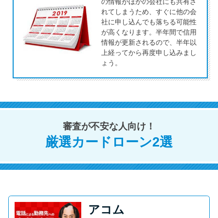
今月の家賃払えない…2ヵ月目に
の情報がほかの会社にも共有さ
れてしまうため、すぐに他の会
は解決しないと危険な理由と対
社に申し込んでも落ちる可能性
処法3つ
が高くなります。半年間で信用
情報が更新されるので、半年以
上経ってから再度申し込みまし
家賃払えないが強制退去は避け
ょう。
たい…市役所に相談より賢い方
法2選
街金とは？絶対審査通る？借金
審査が不安な人向け！
に悩む人へ街金をおすすめしな
い理由
厳選カードローン2選
質屋でお金を借りるには？年利
やシステムをカードローンと比
較
アコム