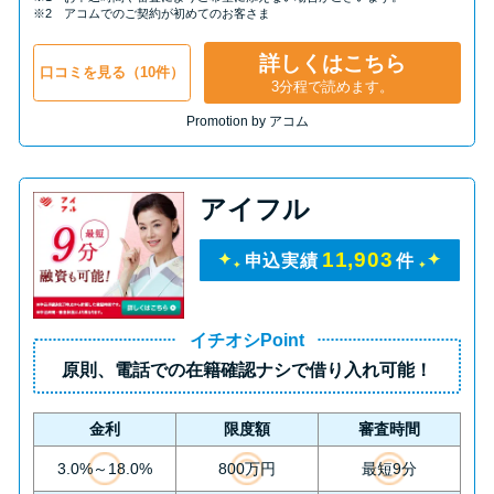
申し込みブラックとは?判断の目
※2 アコムでのご契約が初めてのお客さま
安や審査に通らない理由
詳しくはこちら
口コミを見る（10件）
3分程で読めます。
ブラックでもお金を借りるに
Promotion by アコム
は？3つの判断基準と工面法
アコムはブラックでも審査に通
アイフル
る？ 自分がブラックか確かめる
方法
11,903
申込実績
件
アコムとレイクどっちがいい
イチオシPoint
の？ カードローンの選び方を徹
原則、
電話での在籍確認ナシ
で借り入れ可能！
底解説！
金利
限度額
審査時間
プロミスの返済方法を徹底解
3.0%～18.0%
800万円
最短9分
説！ もっとも便利でお得な返済