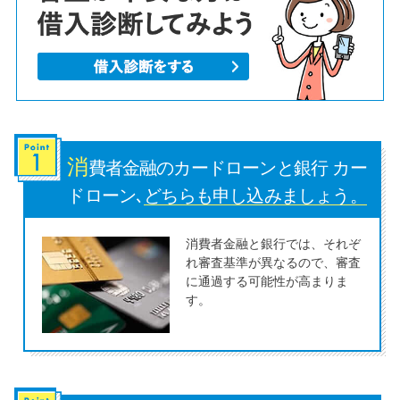
便利なコンテンツ
カードローン診断
カードローンQ&A
特集ページ
消
費者金融のカードローンと銀行 カー
ドローン､
どちらも申し込みましょう。
リボ払いをそのまま払いきると
損！
消費者金融と銀行では、それぞ
れ審査基準が異なるので、審査
に通過する可能性が高まりま
カードローンの見直しで40万円
す。
得した話
最速！最短40分で借りられるカ
ードローン