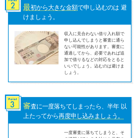
最
初から大きな金額
で申し込むのは 避
特集ページ一覧
けましょう。
収入に見合わない借り入れ額で
種類や特徴で探す
申し込んでしまうと審査に通ら
ない可能性があります。審査に
銀行カードローンを選ぶべき4つ
通過してから、必要であれば追
の理由
加で借りるなどの対応をとると
いいでしょう。込むのは避けま
しょう。
無利息期間を利用して利息0円で
お金を借りる3つのポイント
審
種類・特徴別一覧
査に一度落ちてしまったら、半年 以
上たってから
再度申し込みましょう。
その他コラム
一度審査に落ちてしまうと、そ