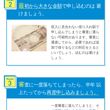
最
初から大きな金額
で申し込むのは 避
特集ページ一覧
けましょう。
収入に見合わない借り入れ額で
種類や特徴で探す
申し込んでしまうと審査に通ら
ない可能性があります。審査に
銀行カードローンを選ぶべき4つ
通過してから、必要であれば追
の理由
加で借りるなどの対応をとると
いいでしょう。込むのは避けま
しょう。
無利息期間を利用して利息0円で
お金を借りる3つのポイント
審
種類・特徴別一覧
査に一度落ちてしまったら、半年 以
上たってから
再度申し込みましょう。
その他コラム
一度審査に落ちてしまうと、そ