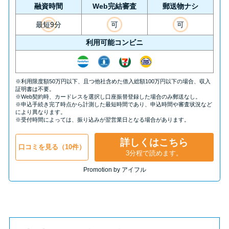
方法はどれ？
融資時間
Web完結審査
郵送物ナシ
最短9分
可
可
年収が低い＆他社借入があると
利用可能コンビニ
落ちる？バンクイックの口コミ
を分析
※利用限度額50万円以下、且つ他社含めた借入総額100万円以下の場合、収入
証明書は不要。
みずほ銀行カードローンの問い
※Web契約時、カードレスを選択し口座振替登録した場合のみ郵送なし。
※申込手続き完了時点から計測した最短時間であり、申込時間や審査状況など
合わせ先とシーン別の問い合わ
により異なります。
※受付時間によっては、振り込みが翌営業日となる場合があります。
せ方法
詳しくはこちら
口コミを見る（10件）
3分程で読めます。
Promotion by アイフル