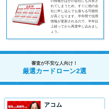
今月の家賃払えない…2ヵ月目に
の情報がほかの会社にも共有さ
れてしまうため、すぐに他の会
は解決しないと危険な理由と対
社に申し込んでも落ちる可能性
処法3つ
が高くなります。半年間で信用
情報が更新されるので、半年以
上経ってから再度申し込みまし
家賃払えないが強制退去は避け
ょう。
たい…市役所に相談より賢い方
法2選
街金とは？絶対審査通る？借金
審査が不安な人向け！
に悩む人へ街金をおすすめしな
い理由
厳選カードローン2選
質屋でお金を借りるには？年利
やシステムをカードローンと比
較
アコム