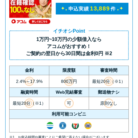
未成年でもお金を借りられる？
13,889
申込実績
件
学生がお金を借りる方法があ
る？
イチオシPoint
1万円~10万円の少額借入
なら
学生がお金を借りる方法は？親
アコムがおすすめ！
へのバレにくさや将来への影響
ご契約の翌日から30日間は
金利0円
※2
を解説
金利
限度額
審査時間
ソフト闇金とは？悪質な手口に
2.4%～17.9%
800万円
最短20分（※1）
は要注意！
融資時間
Web完結審査
郵送物ナシ
090金融（闇金）からお金を借り
最短20分（※1）
可
原則なし
てはいけない理由と借りた場合
利用可能コンビニ
の対処法
※1 お申込時間や審査によりご希望に添えない場合がございます。