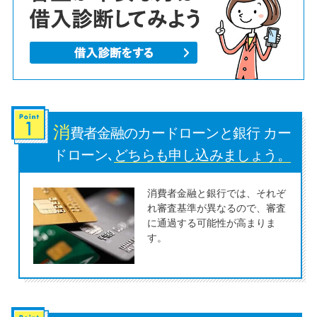
便利なコンテンツ
カードローン診断
カードローンQ&A
特集ページ
消
費者金融のカードローンと銀行 カー
ドローン､
どちらも申し込みましょう。
リボ払いをそのまま払いきると
損！
消費者金融と銀行では、それぞ
れ審査基準が異なるので、審査
に通過する可能性が高まりま
カードローンの見直しで40万円
す。
得した話
最速！最短40分で借りられるカ
ードローン