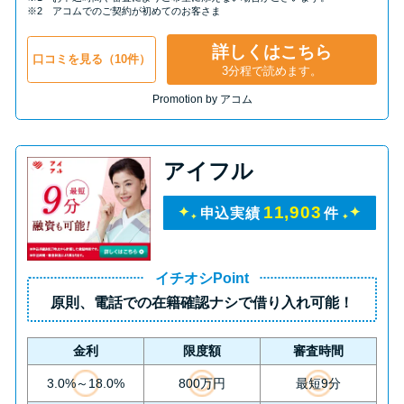
申し込みブラックとは?判断の目
※2 アコムでのご契約が初めてのお客さま
安や審査に通らない理由
詳しくはこちら
口コミを見る（10件）
3分程で読めます。
ブラックでもお金を借りるに
Promotion by アコム
は？3つの判断基準と工面法
アコムはブラックでも審査に通
アイフル
る？ 自分がブラックか確かめる
方法
11,903
申込実績
件
アコムとレイクどっちがいい
イチオシPoint
の？ カードローンの選び方を徹
原則、
電話での在籍確認ナシ
で借り入れ可能！
底解説！
金利
限度額
審査時間
プロミスの返済方法を徹底解
3.0%～18.0%
800万円
最短9分
説！ もっとも便利でお得な返済