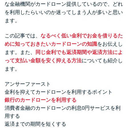
便利なコンテンツ
な金融機関がカードローン提供しているので、どれ
を利用したらいいのか迷ってしまう人が多いと思い
カードローン診断
ます。
この記事では、
なるべく低い金利でお金を借りるた
カードローンQ&A
めに知っておきたいカードローンの知識
をお伝えし
特集ページ
ます。また、
同じ金利でも返済期間や返済方法によ
って支払い金額を安く抑える方法
についても紹介し
リボ払いをそのまま払いきると
ます。
損！
アンサーファースト
金利を抑えてカードローンを利用するポイント
カードローンの見直しで40万円
銀行のカードローンを利用する
得した話
消費者金融のカードローンの利息0円サービスを利
用する
最速！最短40分で借りられるカ
返済までの期間を短くする
ードローン