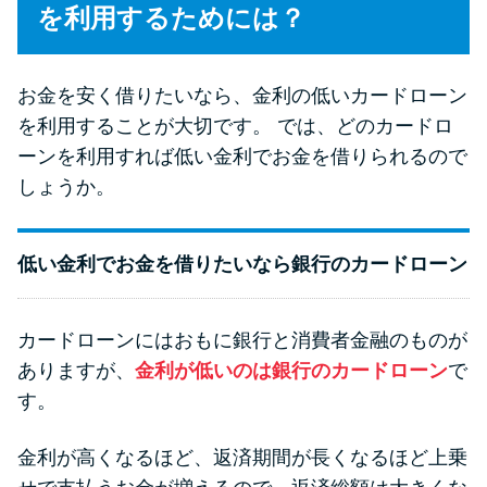
今月の家賃払えない…2ヵ月目に
を利用するためには？
は解決しないと危険な理由と対
処法3つ
お金を安く借りたいなら、金利の低いカードローン
を利用することが大切です。 では、どのカードロ
家賃払えないが強制退去は避け
ーンを利用すれば低い金利でお金を借りられるので
たい…市役所に相談より賢い方
法2選
しょうか。
街金とは？絶対審査通る？借金
低い金利でお金を借りたいなら銀行のカードローン
に悩む人へ街金をおすすめしな
い理由
カードローンにはおもに銀行と消費者金融のものが
ありますが、
金利が低いのは銀行のカードローン
で
質屋でお金を借りるには？年利
す。
やシステムをカードローンと比
較
金利が高くなるほど、返済期間が長くなるほど上乗