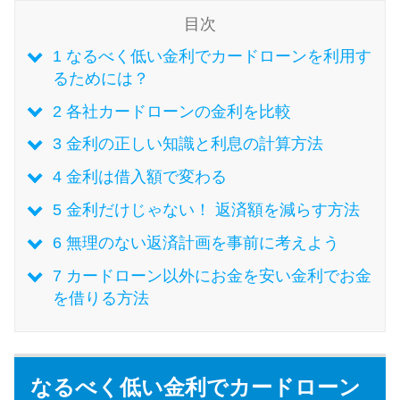
目次
特集ページ一覧
1
なるべく低い金利でカードローンを利用す
るためには？
種類や特徴で探す
2
各社カードローンの金利を比較
3
金利の正しい知識と利息の計算方法
銀行カードローンを選ぶべき4つ
の理由
4
金利は借入額で変わる
5
金利だけじゃない！ 返済額を減らす方法
無利息期間を利用して利息0円で
6
無理のない返済計画を事前に考えよう
お金を借りる3つのポイント
7
カードローン以外にお金を安い金利でお金
を借りる方法
種類・特徴別一覧
その他コラム
なるべく低い金利でカードローン