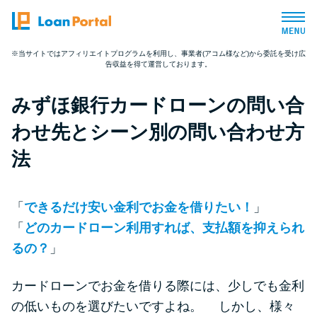
※当サイトではアフィリエイトプログラムを利用し、事業者(アコム様など)から委託を受け広
告収益を得て運営しております。
トップページ
みずほ銀行カードローンの問い合
おすすめコンテンツ
わせ先とシーン別の問い合わせ方
総合人気ランキング
法
とにかくすぐ借りたい方向け
「
できるだけ安い金利でお金を借りたい！
」
「
どのカードローン利用すれば、支払額を抑えられ
バレずに借りたい方向け
るの？
」
審査が不安な方向け
カードローンでお金を借りる際には、少しでも金利
の低いものを選びたいですよね。 しかし、様々