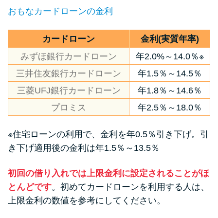
申し込みブラックとは?判断の目
おもなカードローンの金利
安や審査に通らない理由
カードローン
金利(実質年率)
ブラックでもお金を借りるに
は？3つの判断基準と工面法
みずほ銀行カードローン
年2.0%～14.0％※
三井住友銀行カードローン
年1.5％～14.5％
アコムはブラックでも審査に通
三菱UFJ銀行カードローン
年1.8％～14.6％
る？ 自分がブラックか確かめる
プロミス
年2.5％～18.0％
方法
※住宅ローンの利用で、金利を年0.5％引き下げ。引
アコムとレイクどっちがいい
き下げ適用後の金利は年1.5％～13.5％
の？ カードローンの選び方を徹
底解説！
初回の借り入れでは上限金利に設定されることがほ
とんどです
。初めてカードローンを利用する人は、
プロミスの返済方法を徹底解
上限金利の数値を参考にしてください。
説！ もっとも便利でお得な返済