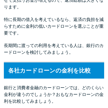
せで支払うお金が増えるので、返済総額は大きくな
未成年でもお金を借りられる？
ります。
学生がお金を借りる方法があ
る？
特に長期の借入を考えているなら、返済の負担を減
らすために金利の低いカードローンを選ぶことが重
学生がお金を借りる方法は？親
要です。
へのバレにくさや将来への影響
を解説
長期間に渡っての利用を考えている人は、銀行のカ
ードローンを検討してみましょう。
ソフト闇金とは？悪質な手口に
は要注意！
各社カードローンの金利を比較
090金融（闇金）からお金を借り
てはいけない理由と借りた場合
銀行と消費者金融のカードローンでは、どのくらい
の対処法
金利が違うのでしょうか？おもなカードローンの金
利を比較してみましょう。