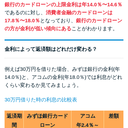
方法はどれ？
銀行のカードローンの上限金利は年14.0％〜14.6％
であるのに対し、
消費者金融のカードローンは
17.8％〜18.0％
となっており、
銀行のカードローン
年収が低い＆他社借入があると
の方が金利が低い傾向にある
ことがわかります。
落ちる？バンクイックの口コミ
を分析
金利によって返済額はどれだけ変わる？
みずほ銀行カードローンの問い
合わせ先とシーン別の問い合わ
例えば30万円を借りた場合、みずほ銀行の金利(年
せ方法
14.0％)と、アコムの金利(年18.0％)では利息がどれ
くらい変わるか見てみましょう。
30万円借りた時の利息の比較表
返済期
みずほ銀行カード
アコム
差額
間
ローン
年2.4％～