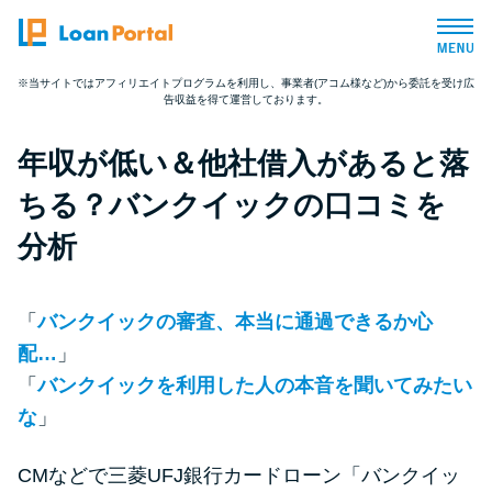
※当サイトではアフィリエイトプログラムを利用し、事業者(アコム様など)から委託を受け広
告収益を得て運営しております。
トップページ
年収が低い＆他社借入があると落
おすすめコンテンツ
ちる？バンクイックの口コミを
総合人気ランキング
分析
とにかくすぐ借りたい方向け
「
バンクイックの審査、本当に通過できるか心
配…
」
バレずに借りたい方向け
「
バンクイックを利用した人の本音を聞いてみたい
な
」
審査が不安な方向け
CMなどで三菱UFJ銀行カードローン「バンクイッ