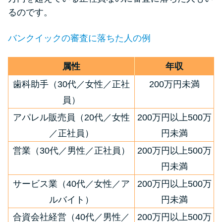
申し込みブラックとは?判断の目
るのです。
安や審査に通らない理由
バンクイックの審査に落ちた人の例
ブラックでもお金を借りるに
は？3つの判断基準と工面法
属性
年収
歯科助手（30代／女性／正社
200万円未満
アコムはブラックでも審査に通
員）
る？ 自分がブラックか確かめる
方法
アパレル販売員（20代／女性
200万円以上500万
／正社員）
円未満
アコムとレイクどっちがいい
営業（30代／男性／正社員）
200万円以上500万
の？ カードローンの選び方を徹
円未満
底解説！
サービス業（40代／女性／ア
200万円以上500万
ルバイト）
円未満
プロミスの返済方法を徹底解
説！ もっとも便利でお得な返済
合資会社経営（40代／男性／
200万円以上500万