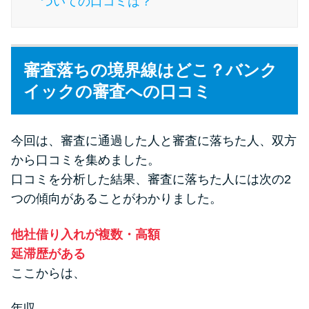
ついての口コミは？
今月の家賃払えない…2ヵ月目に
は解決しないと危険な理由と対
処法3つ
審査落ちの境界線はどこ？バンク
家賃払えないが強制退去は避け
イックの審査への口コミ
たい…市役所に相談より賢い方
法2選
今回は、審査に通過した人と審査に落ちた人、双方
から口コミを集めました。
街金とは？絶対審査通る？借金
口コミを分析した結果、審査に落ちた人には次の2
に悩む人へ街金をおすすめしな
い理由
つの傾向があることがわかりました。
他社借り入れが複数・高額
質屋でお金を借りるには？年利
延滞歴がある
やシステムをカードローンと比
ここからは、
較
年収