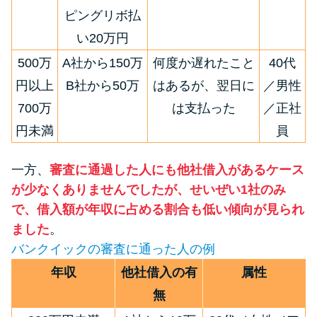
ピングリボ払
い20万円
500万
A社から150万
何度か遅れたこと
40代
円以上
B社から50万
はあるが、翌日に
／男性
700万
は支払った
／正社
円未満
員
一方、
審査に通過した人にも他社借入があるケース
が少なくありませんでしたが、せいぜい1社のみ
で、借入額が年収に占める割合も低い傾向が見られ
ました
。
バンクイックの審査に通った人の例
年収
他社借入の有
属性
無