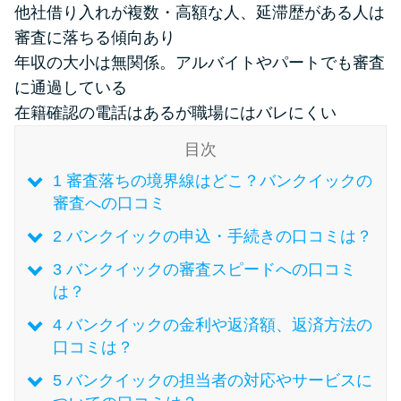
他社借り入れが複数・高額な人、延滞歴がある人は
審査に落ちる傾向あり
特集ページ一覧
年収の大小は無関係。アルバイトやパートでも審査
に通過している
種類や特徴で探す
在籍確認の電話はあるが職場にはバレにくい
銀行カードローンを選ぶべき4つ
目次
の理由
1
審査落ちの境界線はどこ？バンクイックの
審査への口コミ
無利息期間を利用して利息0円で
2
バンクイックの申込・手続きの口コミは？
お金を借りる3つのポイント
3
バンクイックの審査スピードへの口コミ
は？
種類・特徴別一覧
4
バンクイックの金利や返済額、返済方法の
口コミは？
その他コラム
5
バンクイックの担当者の対応やサービスに