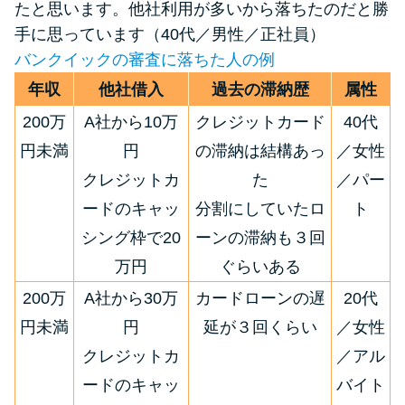
たと思います。他社利用が多いから落ちたのだと勝
手に思っています（40代／男性／正社員）
バンクイックの審査に落ちた人の例
年収
他社借入
過去の滞納歴
属性
200万
A社から10万
クレジットカード
40代
円未満
円
の滞納は結構あっ
／女性
クレジットカ
た
／パー
ードのキャッ
分割にしていたロ
ト
シング枠で20
ーンの滞納も３回
万円
ぐらいある
200万
A社から30万
カードローンの遅
20代
円未満
円
延が３回くらい
／女性
クレジットカ
／アル
ードのキャッ
バイト