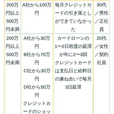
200万
A社から100万
毎月クレジットカ
30代
円以上
円
ードの引き落とし
／男性
500万
ができていなかっ
／正社
円未満
た
員
200万
A社から30万
カードローンの
20代
円以上
円
1〜2日程度の延滞
／女性
500万
B社から70万
が年に2〜3回
／契約
円未満
円
クレジットカード
社員
C社から30万
は支払日と給料日
円
の兼ね合いで毎月
D社から50万
3日延滞
円
クレジットカ
ードのショッ