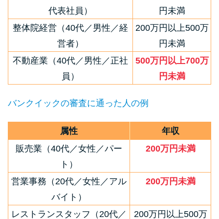
方法はどれ？
代表社員）
円未満
整体院経営（40代／男性／経
200万円以上500万
年収が低い＆他社借入があると
営者）
円未満
落ちる？バンクイックの口コミ
不動産業（40代／男性／正社
500万円以上700万
を分析
員）
円未満
みずほ銀行カードローンの問い
バンクイックの審査に通った人の例
合わせ先とシーン別の問い合わ
せ方法
属性
年収
販売業（40代／女性／パー
200万円未満
ト）
営業事務（20代／女性／アル
200万円未満
バイト）
レストランスタッフ（20代／
200万円以上500万