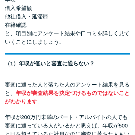
未成年でもお金を借りられる？
借入希望額
学生がお金を借りる方法があ
他社借入・延滞歴
る？
在籍確認
と、項目別にアンケート結果や口コミを詳しく見て
学生がお金を借りる方法は？親
いくことにしましょう。
へのバレにくさや将来への影響
を解説
（1）年収が低いと審査に通らない？
ソフト闇金とは？悪質な手口に
は要注意！
審査に通った人と落ちた人のアンケート結果を見る
と、
年収が審査結果を決定づけるものではないこと
090金融（闇金）からお金を借り
がわかります
。
てはいけない理由と借りた場合
の対処法
年収が200万円未満のパート・アルバイトの人でも
審査に通っている人がいるかと思えば、年収が500
万円を超えている正社員なのに審査に落ちた人もい