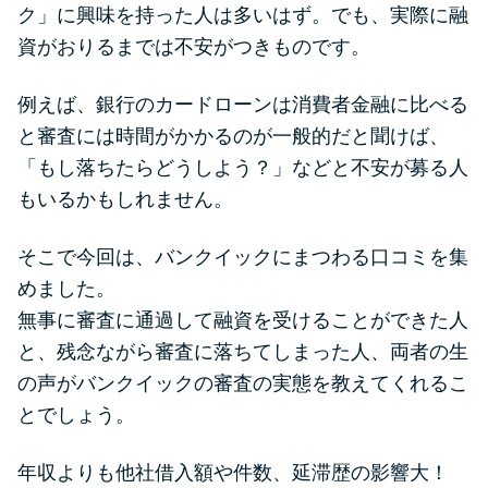
便利なコンテンツ
ク」に興味を持った人は多いはず。でも、実際に融
資がおりるまでは不安がつきものです。
カードローン診断
例えば、銀行のカードローンは消費者金融に比べる
と審査には時間がかかるのが一般的だと聞けば、
カードローンQ&A
「もし落ちたらどうしよう？」などと不安が募る人
特集ページ
もいるかもしれません。
リボ払いをそのまま払いきると
そこで今回は、バンクイックにまつわる口コミを集
損！
めました。
無事に審査に通過して融資を受けることができた人
と、残念ながら審査に落ちてしまった人、両者の生
カードローンの見直しで40万円
得した話
の声がバンクイックの審査の実態を教えてくれるこ
とでしょう。
最速！最短40分で借りられるカ
年収よりも他社借入額や件数、延滞歴の影響大！
ードローン