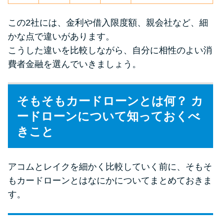
未成年でもお金を借りられる？
学生がお金を借りる方法があ
この2社には、金利や借入限度額、親会社など、細
る？
かな点で違いがあります。
こうした違いを比較しながら、自分に相性のよい消
費者金融を選んでいきましょう。
学生がお金を借りる方法は？親
へのバレにくさや将来への影響
を解説
そもそもカードローンとは何？ カ
ードローンについて知っておくべ
ソフト闇金とは？悪質な手口に
きこと
は要注意！
090金融（闇金）からお金を借り
アコムとレイクを細かく比較していく前に、そもそ
てはいけない理由と借りた場合
もカードローンとはなにかについてまとめておきま
の対処法
す。