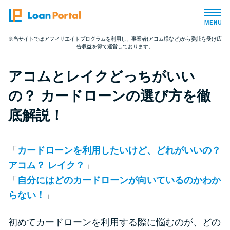
※当サイトではアフィリエイトプログラムを利用し、事業者(アコム様など)から委託を受け広
告収益を得て運営しております。
トップページ
アコムとレイクどっちがいい
おすすめコンテンツ
の？ カードローンの選び方を徹
総合人気ランキング
底解説！
とにかくすぐ借りたい方向け
「
カードローンを利用したいけど、どれがいいの？
アコム？ レイク？
」
バレずに借りたい方向け
「
自分にはどのカードローンが向いているのかわか
らない！
」
審査が不安な方向け
初めてカードローンを利用する際に悩むのが、どの