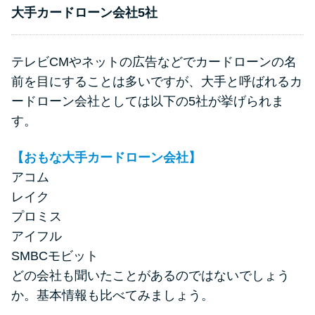
申し込みブラックとは?判断の目
大手カードローン会社5社
安や審査に通らない理由
テレビCMやネットの広告などでカードローンの名
ブラックでもお金を借りるに
は？3つの判断基準と工面法
前を目にすることは多いですが、大手と呼ばれるカ
ードローン会社としては以下の5社が挙げられま
す。
アコムはブラックでも審査に通
る？ 自分がブラックか確かめる
【おもな大手カードローン会社】
方法
アコム
レイク
アコムとレイクどっちがいい
プロミス
の？ カードローンの選び方を徹
アイフル
底解説！
SMBCモビット
どの会社も聞いたことがあるのではないでしょう
プロミスの返済方法を徹底解
か。基本情報も比べてみましょう。
説！ もっとも便利でお得な返済