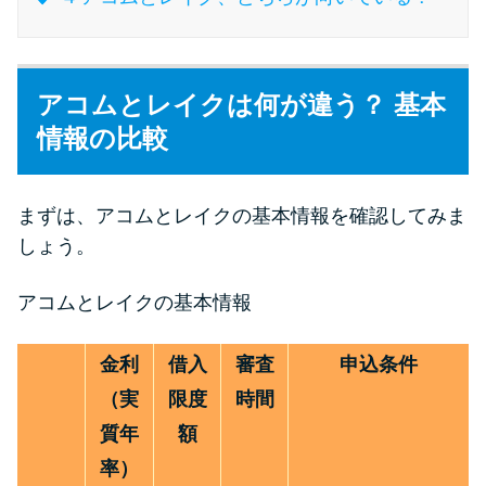
特集ページ一覧
アコムとレイクは何が違う？ 基本
種類や特徴で探す
情報の比較
銀行カードローンを選ぶべき4つ
の理由
まずは、アコムとレイクの基本情報を確認してみま
しょう。
無利息期間を利用して利息0円で
アコムとレイクの基本情報
お金を借りる3つのポイント
金利
借入
審査
申込条件
種類・特徴別一覧
（実
限度
時間
その他コラム
質年
額
率）