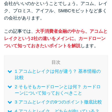
便利なコンテンツ
会社がいいのかということでしょう。アコム、レイ
ク、プロミス、アイフル、SMBCモビットなど多く
カードローン診断
の会社があります。
この記事では、
大手消費者金融の中から、アコムと
カードローンQ&A
レイクという2社の違いをメインに、カードローン
特集ページ
ついて知っておきたいポイントを解説
します。
リボ払いをそのまま払いきると
目次
損！
1
アコムとレイクは何が違う？ 基本情報の
比較
カードローンの見直しで40万円
2
そもそもカードローンとは何？ カードロ
得した話
ーンについて知っておくべきこと
3
アコムとレイクの9つのポイント徹底比較
最速！最短40分で借りられるカ
ードローン
4
アコムとレイク、どちらが向いている？