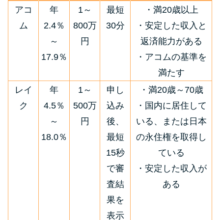
今月の家賃払えない…2ヵ月目に
アコ
年
1～
最短
・満20歳以上
は解決しないと危険な理由と対
ム
2.4％
800万
30分
・安定した収入と
処法3つ
～
円
返済能力がある
17.9％
・アコムの基準を
家賃払えないが強制退去は避け
たい…市役所に相談より賢い方
満たす
法2選
レイ
年
1～
申し
・満20歳～70歳
ク
4.5％
500万
込み
・国内に居住して
街金とは？絶対審査通る？借金
～
円
後、
いる、または日本
に悩む人へ街金をおすすめしな
18.0％
最短
の永住権を取得し
い理由
15秒
ている
で審
・安定した収入が
質屋でお金を借りるには？年利
やシステムをカードローンと比
査結
ある
較
果を
表示