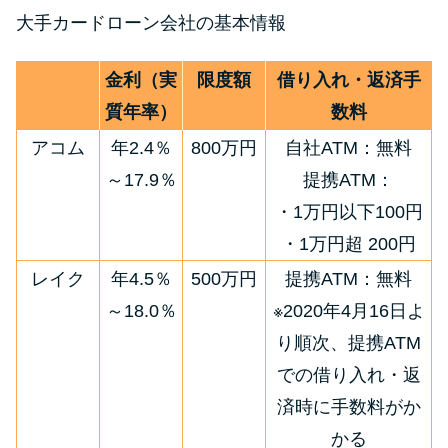
方法はどれ？
大手カードローン会社の基本情報
年収が低い＆他社借入があると
金利（実
限度額
借り入れ・返済手
落ちる？バンクイックの口コミ
質年率）
数料
を分析
アコム
年2.4％
800万円
自社ATM：無料
～17.9％
提携ATM：
みずほ銀行カードローンの問い
・1万円以下100円
合わせ先とシーン別の問い合わ
せ方法
・1万円超 200円
レイク
年4.5％
500万円
提携ATM：無料
～18.0％
※2020年4月16日よ
り順次、提携ATM
での借り入れ・返
済時に手数料がか
かる