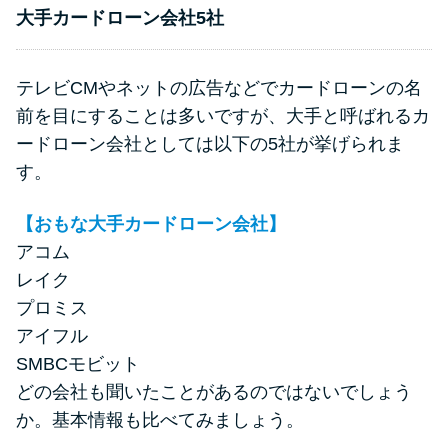
申し込みブラックとは?判断の目
大手カードローン会社5社
安や審査に通らない理由
テレビCMやネットの広告などでカードローンの名
ブラックでもお金を借りるに
は？3つの判断基準と工面法
前を目にすることは多いですが、大手と呼ばれるカ
ードローン会社としては以下の5社が挙げられま
す。
アコムはブラックでも審査に通
る？ 自分がブラックか確かめる
【おもな大手カードローン会社】
方法
アコム
レイク
アコムとレイクどっちがいい
プロミス
の？ カードローンの選び方を徹
アイフル
底解説！
SMBCモビット
どの会社も聞いたことがあるのではないでしょう
プロミスの返済方法を徹底解
か。基本情報も比べてみましょう。
説！ もっとも便利でお得な返済