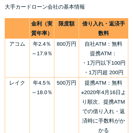
方法はどれ？
大手カードローン会社の基本情報
年収が低い＆他社借入があると
金利（実
限度額
借り入れ・返済手
落ちる？バンクイックの口コミ
質年率）
数料
を分析
アコム
年2.4％
800万円
自社ATM：無料
～17.9％
提携ATM：
みずほ銀行カードローンの問い
・1万円以下100円
合わせ先とシーン別の問い合わ
せ方法
・1万円超 200円
レイク
年4.5％
500万円
提携ATM：無料
～18.0％
※2020年4月16日よ
り順次、提携ATM
での借り入れ・返
済時に手数料がか
かる