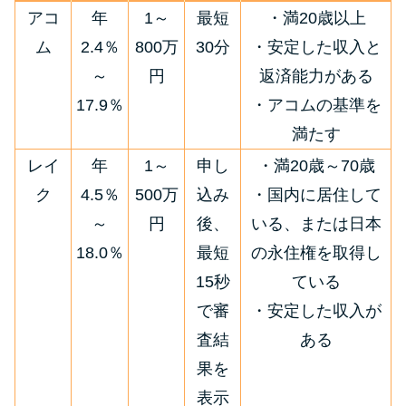
今月の家賃払えない…2ヵ月目に
アコ
年
1～
最短
・満20歳以上
は解決しないと危険な理由と対
ム
2.4％
800万
30分
・安定した収入と
処法3つ
～
円
返済能力がある
17.9％
・アコムの基準を
家賃払えないが強制退去は避け
たい…市役所に相談より賢い方
満たす
法2選
レイ
年
1～
申し
・満20歳～70歳
ク
4.5％
500万
込み
・国内に居住して
街金とは？絶対審査通る？借金
～
円
後、
いる、または日本
に悩む人へ街金をおすすめしな
18.0％
最短
の永住権を取得し
い理由
15秒
ている
で審
・安定した収入が
質屋でお金を借りるには？年利
やシステムをカードローンと比
査結
ある
較
果を
表示