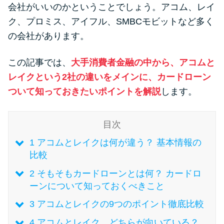
便利なコンテンツ
会社がいいのかということでしょう。アコム、レイ
ク、プロミス、アイフル、SMBCモビットなど多く
カードローン診断
の会社があります。
この記事では、
大手消費者金融の中から、アコムと
カードローンQ&A
レイクという2社の違いをメインに、カードローン
特集ページ
ついて知っておきたいポイントを解説
します。
リボ払いをそのまま払いきると
目次
損！
1
アコムとレイクは何が違う？ 基本情報の
比較
カードローンの見直しで40万円
2
そもそもカードローンとは何？ カードロ
得した話
ーンについて知っておくべきこと
3
アコムとレイクの9つのポイント徹底比較
最速！最短40分で借りられるカ
ードローン
4
アコムとレイク、どちらが向いている？