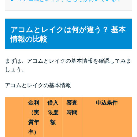
特集ページ一覧
アコムとレイクは何が違う？ 基本
種類や特徴で探す
情報の比較
銀行カードローンを選ぶべき4つ
の理由
まずは、アコムとレイクの基本情報を確認してみま
しょう。
無利息期間を利用して利息0円で
アコムとレイクの基本情報
お金を借りる3つのポイント
金利
借入
審査
申込条件
種類・特徴別一覧
（実
限度
時間
その他コラム
質年
額
率）