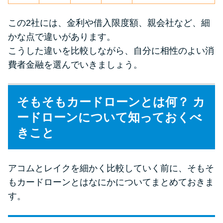
未成年でもお金を借りられる？
学生がお金を借りる方法があ
この2社には、金利や借入限度額、親会社など、細
る？
かな点で違いがあります。
こうした違いを比較しながら、自分に相性のよい消
費者金融を選んでいきましょう。
学生がお金を借りる方法は？親
へのバレにくさや将来への影響
を解説
そもそもカードローンとは何？ カ
ードローンについて知っておくべ
ソフト闇金とは？悪質な手口に
きこと
は要注意！
090金融（闇金）からお金を借り
アコムとレイクを細かく比較していく前に、そもそ
てはいけない理由と借りた場合
もカードローンとはなにかについてまとめておきま
の対処法
す。