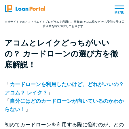
※当サイトではアフィリエイトプログラムを利用し、事業者(アコム様など)から委託を受け広
告収益を得て運営しております。
トップページ
アコムとレイクどっちがいい
おすすめコンテンツ
の？ カードローンの選び方を徹
総合人気ランキング
底解説！
とにかくすぐ借りたい方向け
「
カードローンを利用したいけど、どれがいいの？
アコム？ レイク？
」
バレずに借りたい方向け
「
自分にはどのカードローンが向いているのかわか
らない！
」
審査が不安な方向け
初めてカードローンを利用する際に悩むのが、どの