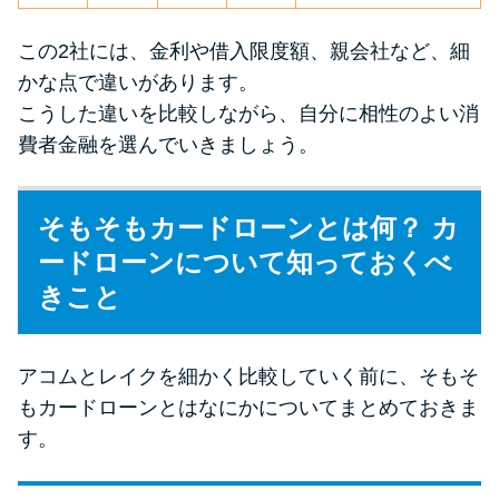
未成年でもお金を借りられる？
学生がお金を借りる方法があ
この2社には、金利や借入限度額、親会社など、細
る？
かな点で違いがあります。
こうした違いを比較しながら、自分に相性のよい消
費者金融を選んでいきましょう。
学生がお金を借りる方法は？親
へのバレにくさや将来への影響
を解説
そもそもカードローンとは何？ カ
ードローンについて知っておくべ
ソフト闇金とは？悪質な手口に
きこと
は要注意！
090金融（闇金）からお金を借り
アコムとレイクを細かく比較していく前に、そもそ
てはいけない理由と借りた場合
もカードローンとはなにかについてまとめておきま
の対処法
す。