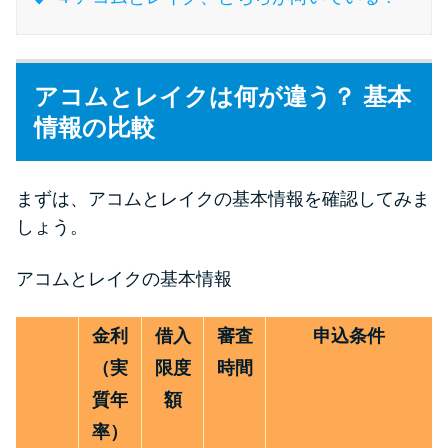
特集ページ一覧
アコムとレイクは何が違う？ 基本
種類や特徴で探す
情報の比較
銀行カードローンを選ぶべき4つ
の理由
まずは、アコムとレイクの基本情報を確認してみま
しょう。
無利息期間を利用して利息0円で
アコムとレイクの基本情報
お金を借りる3つのポイント
金利
借入
審査
申込条件
種類・特徴別一覧
（実
限度
時間
その他コラム
質年
額
率）