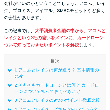
便利なコンテンツ
会社がいいのかということでしょう。アコム、レイ
ク、プロミス、アイフル、SMBCモビットなど多く
カードローン診断
の会社があります。
この記事では、
大手消費者金融の中から、アコムと
カードローンQ&A
レイクという2社の違いをメインに、カードローン
特集ページ
ついて知っておきたいポイントを解説
します。
リボ払いをそのまま払いきると
目次
損！
1
アコムとレイクは何が違う？ 基本情報の
比較
カードローンの見直しで40万円
2
そもそもカードローンとは何？ カードロ
得した話
ーンについて知っておくべきこと
3
アコムとレイクの9つのポイント徹底比較
最速！最短40分で借りられるカ
ードローン
4
アコムとレイク、どちらが向いている？