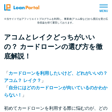
※当サイトではアフィリエイトプログラムを利用し、事業者(アコム様など)から委託を受け広
告収益を得て運営しております。
トップページ
アコムとレイクどっちがいい
おすすめコンテンツ
の？ カードローンの選び方を徹
総合人気ランキング
底解説！
とにかくすぐ借りたい方向け
「
カードローンを利用したいけど、どれがいいの？
アコム？ レイク？
」
バレずに借りたい方向け
「
自分にはどのカードローンが向いているのかわか
らない！
」
審査が不安な方向け
初めてカードローンを利用する際に悩むのが、どの