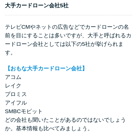
申し込みブラックとは?判断の目
大手カードローン会社5社
安や審査に通らない理由
テレビCMやネットの広告などでカードローンの名
ブラックでもお金を借りるに
は？3つの判断基準と工面法
前を目にすることは多いですが、大手と呼ばれるカ
ードローン会社としては以下の5社が挙げられま
す。
アコムはブラックでも審査に通
る？ 自分がブラックか確かめる
【おもな大手カードローン会社】
方法
アコム
レイク
アコムとレイクどっちがいい
プロミス
の？ カードローンの選び方を徹
アイフル
底解説！
SMBCモビット
どの会社も聞いたことがあるのではないでしょう
プロミスの返済方法を徹底解
か。基本情報も比べてみましょう。
説！ もっとも便利でお得な返済