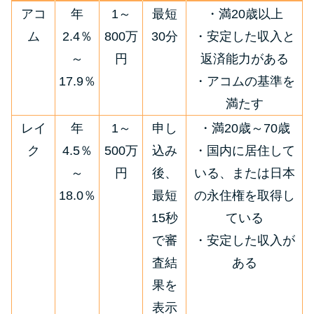
今月の家賃払えない…2ヵ月目に
アコ
年
1～
最短
・満20歳以上
は解決しないと危険な理由と対
ム
2.4％
800万
30分
・安定した収入と
処法3つ
～
円
返済能力がある
17.9％
・アコムの基準を
家賃払えないが強制退去は避け
たい…市役所に相談より賢い方
満たす
法2選
レイ
年
1～
申し
・満20歳～70歳
ク
4.5％
500万
込み
・国内に居住して
街金とは？絶対審査通る？借金
～
円
後、
いる、または日本
に悩む人へ街金をおすすめしな
18.0％
最短
の永住権を取得し
い理由
15秒
ている
で審
・安定した収入が
質屋でお金を借りるには？年利
やシステムをカードローンと比
査結
ある
較
果を
表示