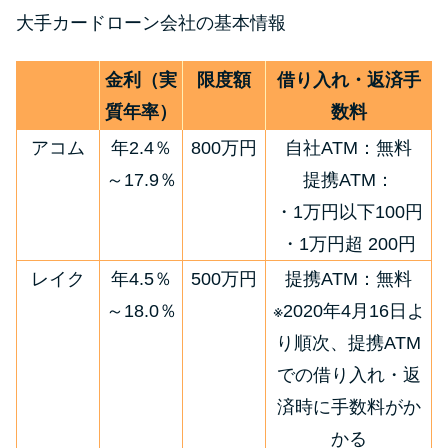
方法はどれ？
大手カードローン会社の基本情報
年収が低い＆他社借入があると
金利（実
限度額
借り入れ・返済手
落ちる？バンクイックの口コミ
質年率）
数料
を分析
アコム
年2.4％
800万円
自社ATM：無料
～17.9％
提携ATM：
みずほ銀行カードローンの問い
・1万円以下100円
合わせ先とシーン別の問い合わ
せ方法
・1万円超 200円
レイク
年4.5％
500万円
提携ATM：無料
～18.0％
※2020年4月16日よ
り順次、提携ATM
での借り入れ・返
済時に手数料がか
かる