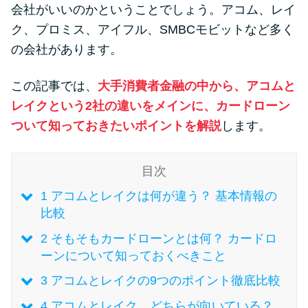
便利なコンテンツ
会社がいいのかということでしょう。アコム、レイ
ク、プロミス、アイフル、SMBCモビットなど多く
カードローン診断
の会社があります。
この記事では、
大手消費者金融の中から、アコムと
カードローンQ&A
レイクという2社の違いをメインに、カードローン
特集ページ
ついて知っておきたいポイントを解説
します。
リボ払いをそのまま払いきると
目次
損！
1
アコムとレイクは何が違う？ 基本情報の
比較
カードローンの見直しで40万円
2
そもそもカードローンとは何？ カードロ
得した話
ーンについて知っておくべきこと
3
アコムとレイクの9つのポイント徹底比較
最速！最短40分で借りられるカ
ードローン
4
アコムとレイク、どちらが向いている？