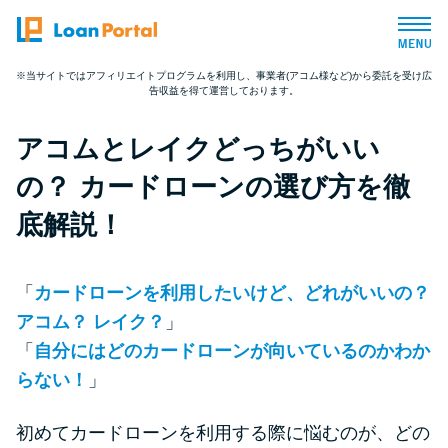
※当サイトではアフィリエイトプログラムを利用し、事業者(アコム様など)から委託を受け広
告収益を得て運営しております。
トップページ
アコムとレイクどっちがいい
おすすめコンテンツ
の？ カードローンの選び方を徹
総合人気ランキング
底解説！
とにかくすぐ借りたい方向け
「
カードローンを利用したいけど、どれがいいの？
アコム？ レイク？
」
バレずに借りたい方向け
「
自分にはどのカードローンが向いているのかわか
らない！
」
審査が不安な方向け
初めてカードローンを利用する際に悩むのが、どの