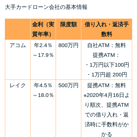
方法はどれ？
大手カードローン会社の基本情報
年収が低い＆他社借入があると
金利（実
限度額
借り入れ・返済手
落ちる？バンクイックの口コミ
質年率）
数料
を分析
アコム
年2.4％
800万円
自社ATM：無料
～17.9％
提携ATM：
みずほ銀行カードローンの問い
・1万円以下100円
合わせ先とシーン別の問い合わ
せ方法
・1万円超 200円
レイク
年4.5％
500万円
提携ATM：無料
～18.0％
※2020年4月16日よ
り順次、提携ATM
での借り入れ・返
済時に手数料がか
かる