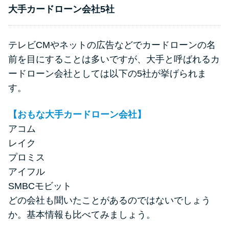
申し込みブラックとは?判断の目
大手カードローン会社5社
安や審査に通らない理由
テレビCMやネットの広告などでカードローンの名
ブラックでもお金を借りるに
は？3つの判断基準と工面法
前を目にすることは多いですが、大手と呼ばれるカ
ードローン会社としては以下の5社が挙げられま
す。
アコムはブラックでも審査に通
る？ 自分がブラックか確かめる
【おもな大手カードローン会社】
方法
アコム
レイク
アコムとレイクどっちがいい
プロミス
の？ カードローンの選び方を徹
アイフル
底解説！
SMBCモビット
どの会社も聞いたことがあるのではないでしょう
プロミスの返済方法を徹底解
か。基本情報も比べてみましょう。
説！ もっとも便利でお得な返済