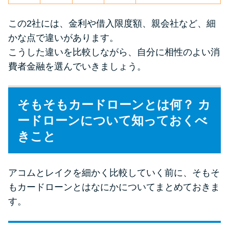
未成年でもお金を借りられる？
学生がお金を借りる方法があ
この2社には、金利や借入限度額、親会社など、細
る？
かな点で違いがあります。
こうした違いを比較しながら、自分に相性のよい消
費者金融を選んでいきましょう。
学生がお金を借りる方法は？親
へのバレにくさや将来への影響
を解説
そもそもカードローンとは何？ カ
ードローンについて知っておくべ
ソフト闇金とは？悪質な手口に
きこと
は要注意！
090金融（闇金）からお金を借り
アコムとレイクを細かく比較していく前に、そもそ
てはいけない理由と借りた場合
もカードローンとはなにかについてまとめておきま
の対処法
す。