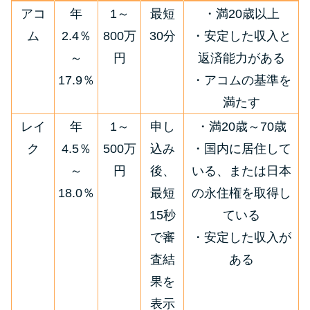
今月の家賃払えない…2ヵ月目に
アコ
年
1～
最短
・満20歳以上
は解決しないと危険な理由と対
ム
2.4％
800万
30分
・安定した収入と
処法3つ
～
円
返済能力がある
17.9％
・アコムの基準を
家賃払えないが強制退去は避け
たい…市役所に相談より賢い方
満たす
法2選
レイ
年
1～
申し
・満20歳～70歳
ク
4.5％
500万
込み
・国内に居住して
街金とは？絶対審査通る？借金
～
円
後、
いる、または日本
に悩む人へ街金をおすすめしな
18.0％
最短
の永住権を取得し
い理由
15秒
ている
で審
・安定した収入が
質屋でお金を借りるには？年利
やシステムをカードローンと比
査結
ある
較
果を
表示