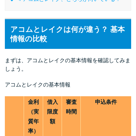
特集ページ一覧
アコムとレイクは何が違う？ 基本
種類や特徴で探す
情報の比較
銀行カードローンを選ぶべき4つ
の理由
まずは、アコムとレイクの基本情報を確認してみま
しょう。
無利息期間を利用して利息0円で
アコムとレイクの基本情報
お金を借りる3つのポイント
金利
借入
審査
申込条件
種類・特徴別一覧
（実
限度
時間
その他コラム
質年
額
率）